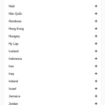
Haiti
Copa Espírito Santo
Derde Divisie
Hàn Quốc
Copa Fares Lopes
VĐQG Hà Lan
Ligue Haitienne Haiti
Honduras
Copa Gaucha
Eerste Divisie
K League 1
Hong Kong
Copa Grao Para
Eredivisie Women
K League 2
VĐQG Honduras
Hungary
Copa Paulista
KNVB Beker Netherlands
K League Cup
FA Cup Hong Kong
Hy Lạp
Copa Rio
Siêu Cúp Hà Lan
Cúp Quốc Gia Hàn Quốc
Ngoại hạng Hong Kong
VĐQG Hungary
Iceland
Copa Rio U20
Reserve League Netherlands
K3 League
HKFA 1st Division
Magyar Kupa
Cúp Quốc gia Hy Lạp
Indonesia
Copa Santa Catarina
Tweede Divisie
WK-League
Sapling Cup
NB II
Football League
1. Deild Iceland
Iran
Copa Verde
U18 Divisie 1 Netherlands
Senior Shield
NB III
VĐQG Hy Lạp
VĐQG Iceland
VĐQG Indonesia
Iraq
Estadual Junior U20
U19 Divisie 1
HKPL Cup
Hạng Nhì Hy Lạp
2. Deild
Liga 2 Indonesia
Azadegan League
Ireland
Gaucho 1
U21 Divisie 1 Netherlands
Gamma Ethniki
Besta deild Women
Piala Indonesia
VĐQG Iran
VĐQG I-rắc
Israel
Gaucho 2
Cup Iceland
Piala Presiden
Siêu Cúp Iran
FAI Cup
Jamaica
Gaucho 3
Fotbolti.net Cup A
Hazfi Cup
FAI President's Cup
Liga Alef
Jordan
Goiano 1
League Cup Iceland
First Division
Ngoại hạng Israel
Ngoại hạng Jamaica