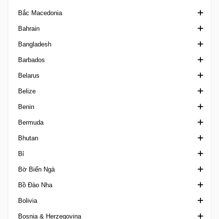
Bắc Macedonia
League One England
Primera D
Birinci Dasta
VĐQG Ba Lan
Championship Northern Ireland
Bahrain
League Two England
Giải hạng nhì Argentina
Cup Poland
Charity Shield
VĐQG Bắc Macedonia
Bangladesh
National League England
Super Copa Argentina
Ekstraliga Women
Irish Cup
Cup North Macedonia
Cúp Nhà vua Bahrain
Barbados
National League Cup
Super Copa International
I Liga
League Cup Northern Ireland
Second League North Macedonia
Ngoại hạng Bahrain
Ngoại hạng Bangladesh
Belarus
National League N / S England
Torneo Federal A Argentina
II Liga
VĐQG Bắc Ireland
Siêu Cúp Bahrain
Federation Cup Bangladesh
Ngoại hạng Barbados
Belize
Non League Div One
Torneo Promocional Amateur
III Liga
Premier Intermediate League
Federation Cup Bahrain
Giải Bóng đá hạng Nhất Belarus
Benin
Non League Premier
Torneo Proyeccion
Super Cup Poland
Premiership Women
Cúp Bóng đá Belarus
Ngoại hạng Belize
Bermuda
Ngoại hạng Anh
Trofeo de Campeones
Ngoại hạng Belarus, Vysshaya Liga
Ngoại hạng Benin
Bhutan
Professional Development League
2. Division Belarus
Ngoại hạng Bermuda
Bỉ
U18 Premier League
Siêu Cúp Belarus
Ngoại hạng Bhutan
Bờ Biển Ngà
Women’s FA Community Shield
Reserve League Belarus
Super League Bhutan
Giải hạng Nhì Bỉ
Bồ Đào Nha
Women's FA Cup
Cúp Bóng đá Bỉ
VĐQG Bờ Biển Ngà
Bolivia
Women's Super League
First Amateur Division
1a Divisao Women
Bosnia & Herzegovina
WSL 2
First Division A
Campeonato de Portugal Prio
Cúp bóng đá Bolivia