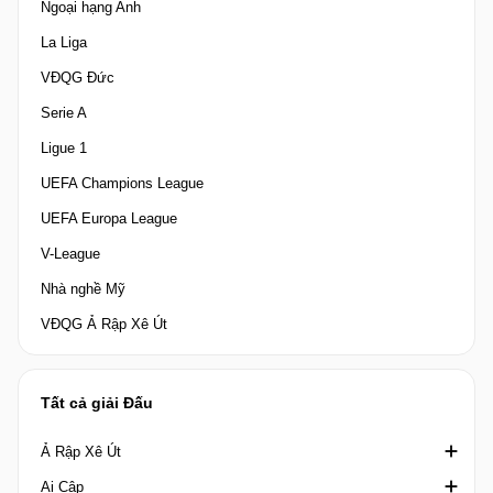
Ngoại hạng Anh
La Liga
VĐQG Đức
Serie A
Ligue 1
UEFA Champions League
UEFA Europa League
V-League
Nhà nghề Mỹ
VĐQG Ả Rập Xê Út
Tất cả giải Đấu
Ả Rập Xê Út
Ai Cập
Crown Prince Cup Saudi Arabia