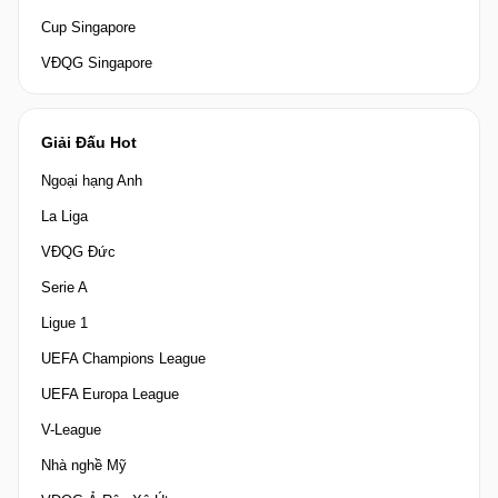
Cup Singapore
VĐQG Singapore
Giải Đấu Hot
Ngoại hạng Anh
La Liga
VĐQG Đức
Serie A
Ligue 1
UEFA Champions League
UEFA Europa League
V-League
Nhà nghề Mỹ