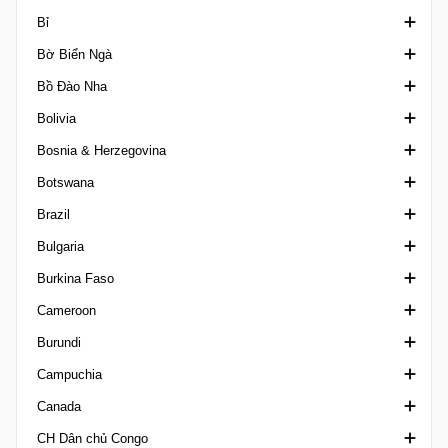
Bỉ
U18 Premier League
Siêu Cúp Belarus
Ngoại hạng Bhutan
Bờ Biển Ngà
Women’s FA Community Shield
Reserve League Belarus
Super League Bhutan
Giải hạng Nhì Bỉ
Bồ Đào Nha
Women's FA Cup
Cúp Bóng đá Bỉ
VĐQG Bờ Biển Ngà
Bolivia
Women's Super League
First Amateur Division
1a Divisao Women
Bosnia & Herzegovina
WSL 2
First Division A
Campeonato de Portugal Prio
Cúp bóng đá Bolivia
Botswana
VĐQG Bỉ
Juniores U19
Giải hạng nhất Bolivia
Ngoại hạng Bosnia và Herzegovina
Brazil
Provincial
Liga 3 Portugal
Nacional B Bolivia
Cúp bóng đá Bosna và Hercegovina
Ngoại hạng Botswana
Bulgaria
Second Amateur Division
VĐQG Bồ Đào Nha
Torneo Amistoso de Verano
Premijer Liga
Acreano
Burkina Faso
Super Cup Belgium
Liga Revelacao U23
Alagoano 1
Cúp Bóng đá Bulgaria
Cameroon
Super League Belgium
Siêu Cúp Bồ Đào Nha
Alagoano 2
Hạng Nhất Bulgaria
Ligue 1 Burkina Faso
Burundi
Third Amateur Division
Segunda Liga
Alagoano U20
Hạng Nhì Bulgaria
VĐQG Cameroon
Campuchia
Taca da Liga
Amapaense Brazil
Hạng Ba Bulgaria
Siêu Cúp Cameroon
Ligue A
Canada
Taca de Portugal
Amazonense 1
Super Cup Bulgaria
Elite Two
Ngoại hạng Campuchia
CH Dân chủ Congo
Taca Revelacao U23
Amazonense 2
Hun Sen Cup
Ngoại hạng Canada