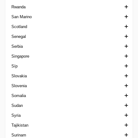
Rwanda
Ykkonen
National 2
QFA Cup
Siêu Cúp Faroe
Algarve Cup
Cupa Romaniei
San Marino
Ykkoscup Finland
National 3
Second Division
Logmanssteypid
Arab Club Champions Cup
VĐQG Romania
VĐQG Rwanda
Scotland
Ykkosliiga
Premiere Ligue
Stars League
Arab Cup
Liga 1 Feminin
VĐQG San Marino
Senegal
Trophée des Champions
Cúp bóng đá châu Phi
Liga II
Coppa Titano
Challenge Cup Scotland
Serbia
CAC Games
Liga III
Super Cup San Marino
Championship Scotland
Ligue 1 Senegal
Singapore
Campeones Cup
Supercupa
Highland / Lowland
Cup Serbia
Síp
Caribbean Cup
League Cup Scotland
Prva Liga
Cup Singapore
Slovakia
Giao hữu câu lạc bộ
League One Scotland
VĐQG Serbia
VĐQG Singapore
Hạng nhất Síp
Slovenia
China Cup
Ngoại hạng Scotland
Srpska Liga
League Cup Singapore
Hạng nhì Síp
VĐQG Slovakia
Somalia
Club Friendlies Women
League Two Scotland
Hạng ba Síp
2. liga Slovakia
1. SNL
Sudan
CONMEBOL/UEFA Finalissima
Scottish Cup
Siêu Cup Síp
3. liga Slovakia
2. SNL
hạng Nhất Somalia
Syria
COTIF Tournament
SWF Scottish Cup
Cup Cyprus
Cup Slovakia
3. SNL
Ngoại hạng Sudan
Tajikistan
Emirates Cup
SWPL Cup
I Liga Women
Cup Slovenia
Ngoại hạng Syria
Surinam
FIFA Confederations Cup
VĐQG Tajikistan