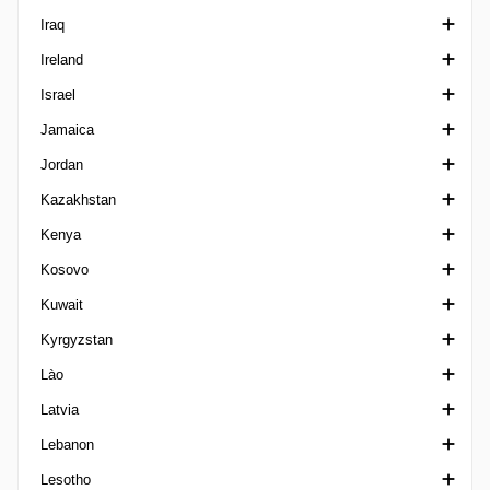
Iraq
Estadual Junior U20
U19 Divisie 1
HKPL Cup
Hạng Nhì Hy Lạp
2. Deild
Liga 2 Indonesia
Azadegan League
Ireland
Gaucho 1
U21 Divisie 1 Netherlands
Gamma Ethniki
Besta deild Women
Piala Indonesia
VĐQG Iran
VĐQG I-rắc
Israel
Gaucho 2
Cup Iceland
Piala Presiden
Siêu Cúp Iran
FAI Cup
Jamaica
Gaucho 3
Fotbolti.net Cup A
Hazfi Cup
FAI President's Cup
Liga Alef
Jordan
Goiano 1
League Cup Iceland
First Division
Ngoại hạng Israel
Ngoại hạng Jamaica
Kazakhstan
Goiano 2
Reykjavik Cup
Ngoại hạng Ireland
Liga Leumit
Ngoại hạng Jordan
Kenya
Goiano 3
Super Cup Iceland
League Cup Ireland
State Cup
Cup Jordan
1. Division Kazakhstan
Kosovo
Goiano U20
Women's President's Cup
Super Cup Israel
Siêu Cúp Jordan
Ngoại hạng Kazakhstan
Ngoại hạng Kenya
Kuwait
Maranhense 1
Toto Cup Ligat Al
Shield Cup Jordan
Siêu Cúp Kazakhstan
Shield Cup Kenya
Siêu Cup Kosovo
Kyrgyzstan
Maranhense 2
Cup Kazakhstan
Super League Kenya
VĐQG Kosovo
Crown Prince Cup Kuwait
Lào
Matogrossense 1
Cup Kosovo
Division 1 Kuwait
VĐQG Kyrgyzstan
Latvia
Matogrossense 2
VĐQG Kuwait
VĐQG Lào
Lebanon
Mineiro 1
Siêu Cúp Kuwait
1. Liga Latvia
Lesotho
Mineiro 2
Emir Cup Kuwait
Siêu Cúp Latvia
Cup Lebanon