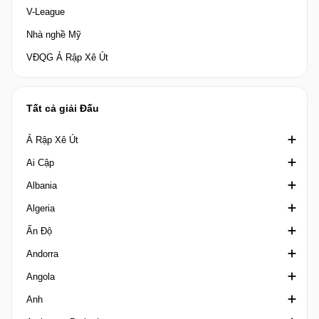
V-League
Nhà nghề Mỹ
VĐQG Ả Rập Xê Út
Tất cả giải Đấu
Ả Rập Xê Út
Ai Cập
Crown Prince Cup Saudi Arabia
Albania
Division 1 Saudi Arabia
Cúp quốc gia Ai Cập
Algeria
King's Cup Saudi Arabia
Cúp Liên đoàn Ai Cập
1st Division Albania
Ấn Độ
VĐQG Ả Rập Xê Út
Ngoại hạng Ai Cập
2nd Division
Coupe de la Ligue Algeria
Andorra
Siêu Cúp Ả Rập Xê Út
Second Division A
Cup Albania
Coupe Nationale
AIFF Super Cup India
Angola
Siêu Cúp Ai Cập
Super Cup Albania
VĐQG Algeria
Calcutta Premier Division
VĐQG Andorra
Anh
VĐQG Albania
Ligue 2 Algeria
I-League
2a Divisio
Girabola