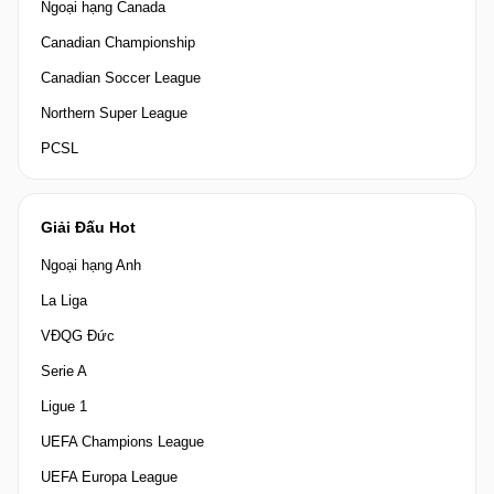
Ngoại hạng Canada
Canadian Championship
Canadian Soccer League
Northern Super League
PCSL
Giải Đấu Hot
Ngoại hạng Anh
La Liga
VĐQG Đức
Serie A
Ligue 1
UEFA Champions League
UEFA Europa League