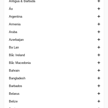
Antigua & Barbuda
Reserve League Algeria
I-League 2 India
Copa Constitucio
Hạng Nhất Anh
Áo
Super Cup Algeria
VĐQG Ấn Độ
Super Cup Andorra
Siêu cúp Anh
VĐQG Antigua & Barbuda
Argentina
Santosh Trophy India
Cúp Liên đoàn
Giải hạng hai Áo
Armenia
FA Cup
VĐQG Áo
Cúp quốc gia Argentina
Aruba
FA Trophy England
Cúp Bóng đá Áo
Cúp Siêu giải đấu
Cup Armenia
Azerbaijan
FA Women's League Cup
Frauenliga
VĐQG Argentina, Torneo Betano
Ngoại hạng Armenia
Division di Honor
Ba Lan
FA Youth Cup
Landesliga
Prim B Metro Argentina
Super Cup Armenia
Cúp Bóng đá Azerbaijan
Bắc Ireland
League Cup England
Regionalliga Austria
Primera C
First League Armenia
Ngoại hạng Azerbaijan
Central Youth League
Bắc Macedonia
League One England
Primera D
Birinci Dasta
VĐQG Ba Lan
Championship Northern Ireland
Bahrain
League Two England
Giải hạng nhì Argentina
Cup Poland
Charity Shield
VĐQG Bắc Macedonia
Bangladesh
National League England
Super Copa Argentina
Ekstraliga Women
Irish Cup
Cup North Macedonia
Cúp Nhà vua Bahrain
Barbados
National League Cup
Super Copa International
I Liga
League Cup Northern Ireland
Second League North Macedonia
Ngoại hạng Bahrain
Ngoại hạng Bangladesh
Belarus
National League N / S England
Torneo Federal A Argentina
II Liga
VĐQG Bắc Ireland
Siêu Cúp Bahrain
Federation Cup Bangladesh
Ngoại hạng Barbados
Belize
Non League Div One
Torneo Promocional Amateur
III Liga
Premier Intermediate League
Federation Cup Bahrain
Giải Bóng đá hạng Nhất Belarus