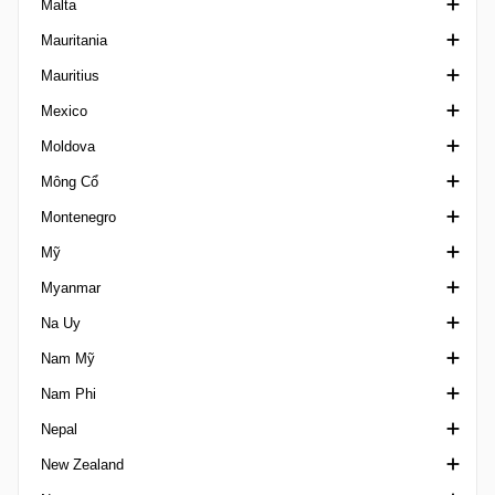
Malta
Paranaense 3
Hạng nhất Malaysia
Ngoại hạng Mali
Mauritania
Paranaense U20
MFL Cup
Challenge Cup Malta
Mauritius
Paulista A1
Super League Malaysia
Challenge League Malta
VĐQG Mauritania
Mexico
Paulista A2
Ngoại hạng Malta
Mauritian League
Moldova
Paulista A3
FA Trophy Malta
Copa MX
Mông Cổ
Paulista A4
Super Cup Malta
Copa por Mexico
Cupa Moldova
Montenegro
Paulista Série B
VĐQG Mexico
VĐQG Moldova
Ngoại hạng Mông Cổ
Mỹ
Paulista U20
Liga de Expansion MX
Liga 1 Moldova
Siêu Cúp Mông Cổ
VĐQG Montenegro
Myanmar
Pernambucano 1
Liga MX Femenil
Cup Montenegro
Nhà nghề Mỹ
Na Uy
Pernambucano 2
Liga Premier Serie A
Second League Montenegro
MLS All-Star
VĐQG Myanmar
Nam Mỹ
Pernambucano 3
Liga Premier Serie B
MLS Next Pro
1. Division Norway
Nam Phi
Pernambucano U20
Supercopa MX
NASL
1. Division Women
CONMEBOL Copa America
Nepal
Piauiense
U20 League
NISA
2. Division Norway
CONMEBOL Copa America Femenina
1st Division South Africa
New Zealand
Potiguar 1
U23 League
NPSL
VĐQG Na Uy
CONMEBOL Libertadores
8 Cup
A Division