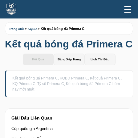
☰
»
»
Kết quả bóng đá Primera C
Trang chủ
KQBD
Kết quả bóng đá Primera C
Kết Quả
Bảng Xếp Hạng
Lịch Thi Đấu
Kết quả bóng đá Primera C, KQBD Primera C, Kết quả Primera C,
KQ Primera C, Tỷ số Primera C, Kết quả bóng đá Primera C hôm
nay mới nhất
Giải Đấu Liên Quan
Cúp quốc gia Argentina