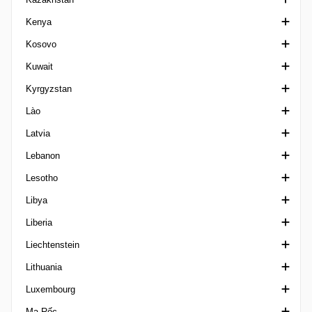
Kenya
Goiano 3
Super Cup Iceland
League Cup Ireland
State Cup
Cup Jordan
1. Division Kazakhstan
Kosovo
Goiano U20
Women's President's Cup
Super Cup Israel
Siêu Cúp Jordan
Ngoại hạng Kazakhstan
Ngoại hạng Kenya
Kuwait
Maranhense 1
Toto Cup Ligat Al
Shield Cup Jordan
Siêu Cúp Kazakhstan
Shield Cup Kenya
Siêu Cup Kosovo
Kyrgyzstan
Maranhense 2
Cup Kazakhstan
Super League Kenya
VĐQG Kosovo
Crown Prince Cup Kuwait
Lào
Matogrossense 1
Cup Kosovo
Division 1 Kuwait
VĐQG Kyrgyzstan
Latvia
Matogrossense 2
VĐQG Kuwait
VĐQG Lào
Lebanon
Mineiro 1
Siêu Cúp Kuwait
1. Liga Latvia
Lesotho
Mineiro 2
Emir Cup Kuwait
Siêu Cúp Latvia
Cup Lebanon
Libya
Mineiro 3
VĐQG Latvia
Ngoại hạng Lebanon
Ngoại hạng Lesotho
Liberia
Mineiro U20
Cup Latvia
Federation Cup Lebanon
Ngoại hạng Libya
Liechtenstein
Paraense A
LFA First Division
Lithuania
Paraense B1
Cup Liechtenstein
Luxembourg
Paraense B2
VĐQG Lithuania
Ma Rốc
Paraense U20
1 Lyga
VĐQG Luxembourg