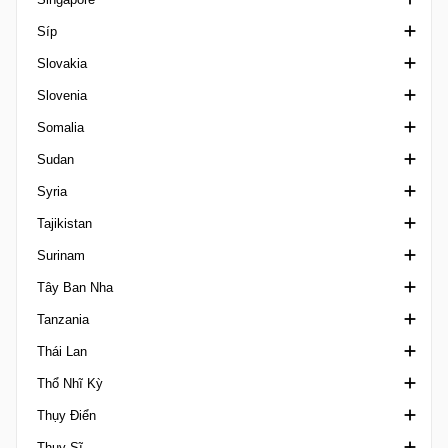
Síp
Caribbean Cup
League Cup Scotland
Prva Liga
Cup Singapore
Slovakia
Giao hữu câu lạc bộ
League One Scotland
VĐQG Serbia
VĐQG Singapore
Hạng nhất Síp
Slovenia
China Cup
Ngoại hạng Scotland
Srpska Liga
League Cup Singapore
Hạng nhì Síp
VĐQG Slovakia
Somalia
Club Friendlies Women
League Two Scotland
Hạng ba Síp
2. liga Slovakia
1. SNL
Sudan
CONMEBOL/UEFA Finalissima
Scottish Cup
Siêu Cup Síp
3. liga Slovakia
2. SNL
hạng Nhất Somalia
Syria
COTIF Tournament
SWF Scottish Cup
Cup Cyprus
Cup Slovakia
3. SNL
Ngoại hạng Sudan
Tajikistan
Emirates Cup
SWPL Cup
I Liga Women
Cup Slovenia
Ngoại hạng Syria
Surinam
FIFA Confederations Cup
VĐQG Tajikistan
Tây Ban Nha
FIFA U17 Women's World Cup
Suriname Major League
Tanzania
Giao hữu
Cúp Nhà vua Tây Ban Nha
Thái Lan
FIFA U20 Women's World Cup
Copa Federacion
Ligi kuu Bara
Thổ Nhĩ Kỳ
Friendlies Women
La Liga
FA Cup Thailand
Thụy Điển
Gulf Cup of Nations
Primera Division Femenina
League Cup Thailand
1. Lig
Thụy Sĩ
International Champions Cup
Primera Division RFEF
VĐQG Thái Lan
2. Lig
VĐQG Thụy Điển