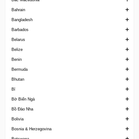
Bahrain
League Two England
Giải hạng nhì Argentina
Cup Poland
Charity Shield
VĐQG Bắc Macedonia
Bangladesh
National League England
Super Copa Argentina
Ekstraliga Women
Irish Cup
Cup North Macedonia
Cúp Nhà vua Bahrain
Barbados
National League Cup
Super Copa International
I Liga
League Cup Northern Ireland
Second League North Macedonia
Ngoại hạng Bahrain
Ngoại hạng Bangladesh
Belarus
National League N / S England
Torneo Federal A Argentina
II Liga
VĐQG Bắc Ireland
Siêu Cúp Bahrain
Federation Cup Bangladesh
Ngoại hạng Barbados
Belize
Non League Div One
Torneo Promocional Amateur
III Liga
Premier Intermediate League
Federation Cup Bahrain
Giải Bóng đá hạng Nhất Belarus
Benin
Non League Premier
Torneo Proyeccion
Super Cup Poland
Premiership Women
Cúp Bóng đá Belarus
Ngoại hạng Belize
Bermuda
Ngoại hạng Anh
Trofeo de Campeones
Ngoại hạng Belarus, Vysshaya Liga
Ngoại hạng Benin
Bhutan
Professional Development League
2. Division Belarus
Ngoại hạng Bermuda
Bỉ
U18 Premier League
Siêu Cúp Belarus
Ngoại hạng Bhutan
Bờ Biển Ngà
Women’s FA Community Shield
Reserve League Belarus
Super League Bhutan
Giải hạng Nhì Bỉ
Bồ Đào Nha
Women's FA Cup
Cúp Bóng đá Bỉ
VĐQG Bờ Biển Ngà
Bolivia
Women's Super League
First Amateur Division
1a Divisao Women
Bosnia & Herzegovina
WSL 2
First Division A
Campeonato de Portugal Prio
Cúp bóng đá Bolivia
Botswana
VĐQG Bỉ
Juniores U19
Giải hạng nhất Bolivia
Ngoại hạng Bosnia và Herzegovina