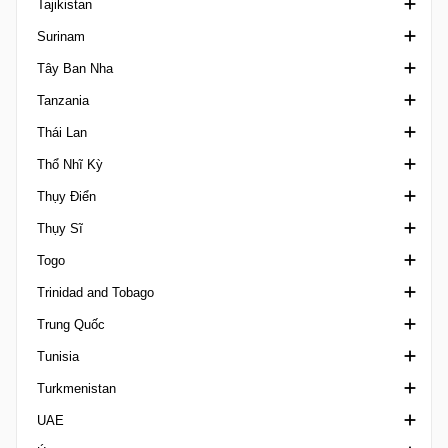
Tajikistan
Emirates Cup
SWPL Cup
I Liga Women
Cup Slovenia
Ngoại hạng Syria
Surinam
FIFA Confederations Cup
VĐQG Tajikistan
Tây Ban Nha
FIFA U17 Women's World Cup
Suriname Major League
Tanzania
Giao hữu
Cúp Nhà vua Tây Ban Nha
Thái Lan
FIFA U20 Women's World Cup
Copa Federacion
Ligi kuu Bara
Thổ Nhĩ Kỳ
Friendlies Women
La Liga
FA Cup Thailand
Thụy Điển
Gulf Cup of Nations
Primera Division Femenina
League Cup Thailand
1. Lig
Thụy Sĩ
International Champions Cup
Primera Division RFEF
VĐQG Thái Lan
2. Lig
VĐQG Thụy Điển
Togo
Islamic Solidarity Games
Segunda Division Spain
Thai Champions Cup
3. Lig Turkey
Damallsvenskan
1. Liga Classic
Trinidad and Tobago
King's Cup
Segunda Division RFEF
Thai League 2
Cup Turkey
Division 2
1. Liga Promotion
VĐQG Togo
Trung Quốc
Kirin Cup
Super Cup Spain
VĐQG Thổ Nhĩ Kỳ
Elitettan
2. Liga Interregional
Giải Chuyên nghiệp Trinidad và Tobago
Tunisia
Leagues Cup
Supercopa Femenina
Super Cup Turkey
Ettan
Challenge League Switzerland
Chinese Football League 1
Turkmenistan
Mediterranean Games
Tercera Division RFEF
Cúp Quốc gia Thụy Điển
Erste Liga Cup
Ngoại hạng Trung Quốc
VĐQG Tunisia
UAE
Olympics nam
Superettan
VĐQG Thụy Sĩ
FA Cúp Trung Quốc
Cup Tunisia
VĐQG Turkmenistan