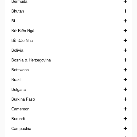
Bermuda
Ngoại hạng Anh
Trofeo de Campeones
Ngoại hạng Belarus, Vysshaya Liga
Ngoại hạng Benin
Bhutan
Professional Development League
2. Division Belarus
Ngoại hạng Bermuda
Bỉ
U18 Premier League
Siêu Cúp Belarus
Ngoại hạng Bhutan
Bờ Biển Ngà
Women’s FA Community Shield
Reserve League Belarus
Super League Bhutan
Giải hạng Nhì Bỉ
Bồ Đào Nha
Women's FA Cup
Cúp Bóng đá Bỉ
VĐQG Bờ Biển Ngà
Bolivia
Women's Super League
First Amateur Division
1a Divisao Women
Bosnia & Herzegovina
WSL 2
First Division A
Campeonato de Portugal Prio
Cúp bóng đá Bolivia
Botswana
VĐQG Bỉ
Juniores U19
Giải hạng nhất Bolivia
Ngoại hạng Bosnia và Herzegovina
Brazil
Provincial
Liga 3 Portugal
Nacional B Bolivia
Cúp bóng đá Bosna và Hercegovina
Ngoại hạng Botswana
Bulgaria
Second Amateur Division
VĐQG Bồ Đào Nha
Torneo Amistoso de Verano
Premijer Liga
Acreano
Burkina Faso
Super Cup Belgium
Liga Revelacao U23
Alagoano 1
Cúp Bóng đá Bulgaria
Cameroon
Super League Belgium
Siêu Cúp Bồ Đào Nha
Alagoano 2
Hạng Nhất Bulgaria
Ligue 1 Burkina Faso
Burundi
Third Amateur Division
Segunda Liga
Alagoano U20
Hạng Nhì Bulgaria
VĐQG Cameroon
Campuchia
Taca da Liga
Amapaense Brazil
Hạng Ba Bulgaria
Siêu Cúp Cameroon
Ligue A