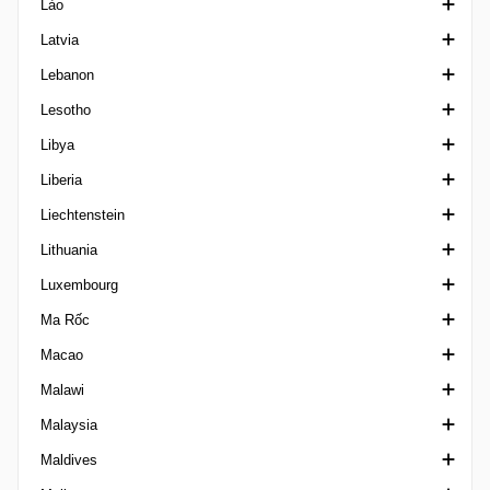
Lào
Matogrossense 1
Cup Kosovo
Division 1 Kuwait
VĐQG Kyrgyzstan
Latvia
Matogrossense 2
VĐQG Kuwait
VĐQG Lào
Lebanon
Mineiro 1
Siêu Cúp Kuwait
1. Liga Latvia
Lesotho
Mineiro 2
Emir Cup Kuwait
Siêu Cúp Latvia
Cup Lebanon
Libya
Mineiro 3
VĐQG Latvia
Ngoại hạng Lebanon
Ngoại hạng Lesotho
Liberia
Mineiro U20
Cup Latvia
Federation Cup Lebanon
Ngoại hạng Libya
Liechtenstein
Paraense A
LFA First Division
Lithuania
Paraense B1
Cup Liechtenstein
Luxembourg
Paraense B2
VĐQG Lithuania
Ma Rốc
Paraense U20
1 Lyga
VĐQG Luxembourg
Macao
Paraibano 1
Siêu Cúp Lithuania
Cup Luxembourg
VĐQG Ma Rốc
Malawi
Paraibano 2 Brazil
Cup Lithuania
Botola 2
VĐQG Macao
Malaysia
Paraibano U20
Cup Morocco
VĐQG Malawi
Maldives
Paranaense 1
FA Cup Malaysia