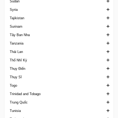
Sudan
CONMEBOL/UEFA Finalissima
Scottish Cup
Siêu Cup Síp
3. liga Slovakia
2. SNL
hạng Nhất Somalia
Syria
COTIF Tournament
SWF Scottish Cup
Cup Cyprus
Cup Slovakia
3. SNL
Ngoại hạng Sudan
Tajikistan
Emirates Cup
SWPL Cup
I Liga Women
Cup Slovenia
Ngoại hạng Syria
Surinam
FIFA Confederations Cup
VĐQG Tajikistan
Tây Ban Nha
FIFA U17 Women's World Cup
Suriname Major League
Tanzania
Giao hữu
Cúp Nhà vua Tây Ban Nha
Thái Lan
FIFA U20 Women's World Cup
Copa Federacion
Ligi kuu Bara
Thổ Nhĩ Kỳ
Friendlies Women
La Liga
FA Cup Thailand
Thụy Điển
Gulf Cup of Nations
Primera Division Femenina
League Cup Thailand
1. Lig
Thụy Sĩ
International Champions Cup
Primera Division RFEF
VĐQG Thái Lan
2. Lig
VĐQG Thụy Điển
Togo
Islamic Solidarity Games
Segunda Division Spain
Thai Champions Cup
3. Lig Turkey
Damallsvenskan
1. Liga Classic
Trinidad and Tobago
King's Cup
Segunda Division RFEF
Thai League 2
Cup Turkey
Division 2
1. Liga Promotion
VĐQG Togo
Trung Quốc
Kirin Cup
Super Cup Spain
VĐQG Thổ Nhĩ Kỳ
Elitettan
2. Liga Interregional
Giải Chuyên nghiệp Trinidad và Tobago
Tunisia
Leagues Cup
Supercopa Femenina
Super Cup Turkey
Ettan
Challenge League Switzerland
Chinese Football League 1