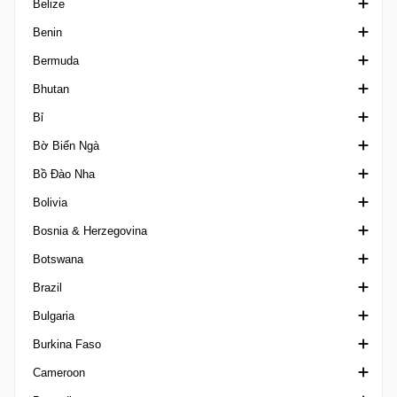
Belize
Non League Div One
Torneo Promocional Amateur
III Liga
Premier Intermediate League
Federation Cup Bahrain
Giải Bóng đá hạng Nhất Belarus
Benin
Non League Premier
Torneo Proyeccion
Super Cup Poland
Premiership Women
Cúp Bóng đá Belarus
Ngoại hạng Belize
Bermuda
Ngoại hạng Anh
Trofeo de Campeones
Ngoại hạng Belarus, Vysshaya Liga
Ngoại hạng Benin
Bhutan
Professional Development League
2. Division Belarus
Ngoại hạng Bermuda
Bỉ
U18 Premier League
Siêu Cúp Belarus
Ngoại hạng Bhutan
Bờ Biển Ngà
Women’s FA Community Shield
Reserve League Belarus
Super League Bhutan
Giải hạng Nhì Bỉ
Bồ Đào Nha
Women's FA Cup
Cúp Bóng đá Bỉ
VĐQG Bờ Biển Ngà
Bolivia
Women's Super League
First Amateur Division
1a Divisao Women
Bosnia & Herzegovina
WSL 2
First Division A
Campeonato de Portugal Prio
Cúp bóng đá Bolivia
Botswana
VĐQG Bỉ
Juniores U19
Giải hạng nhất Bolivia
Ngoại hạng Bosnia và Herzegovina
Brazil
Provincial
Liga 3 Portugal
Nacional B Bolivia
Cúp bóng đá Bosna và Hercegovina
Ngoại hạng Botswana
Bulgaria
Second Amateur Division
VĐQG Bồ Đào Nha
Torneo Amistoso de Verano
Premijer Liga
Acreano
Burkina Faso
Super Cup Belgium
Liga Revelacao U23
Alagoano 1
Cúp Bóng đá Bulgaria
Cameroon
Super League Belgium
Siêu Cúp Bồ Đào Nha
Alagoano 2
Hạng Nhất Bulgaria
Ligue 1 Burkina Faso