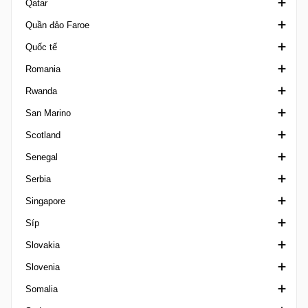
Qatar
Sergipano U20
Hạng 2 Peru
Kansallinen Liiga
Cúp Liên đoàn Pháp
Copa Paulino Alcantara
Quần đảo Faroe
Siêu Cúp Brazil
Copa Peru
League Cup Finland
Ligue 1
PFL
Emir Cup Qatar
Quốc tế
Sul-Matogrossense
Supercopa Peru
VĐQG Phần Lan
Ligue 2 France
Qatar Cup
1. Deild Faroe Islands
Romania
Tocantinense
Suomen Cup
National 1
VĐQG Qatar
Ngoại hạng Faroe
Cúp Vô địch Châu Á
Rwanda
Ykkonen
National 2
QFA Cup
Siêu Cúp Faroe
Algarve Cup
Cupa Romaniei
San Marino
Ykkoscup Finland
National 3
Second Division
Logmanssteypid
Arab Club Champions Cup
VĐQG Romania
VĐQG Rwanda
Scotland
Ykkosliiga
Premiere Ligue
Stars League
Arab Cup
Liga 1 Feminin
VĐQG San Marino
Senegal
Trophée des Champions
Cúp bóng đá châu Phi
Liga II
Coppa Titano
Challenge Cup Scotland
Serbia
CAC Games
Liga III
Super Cup San Marino
Championship Scotland
Ligue 1 Senegal
Singapore
Campeones Cup
Supercupa
Highland / Lowland
Cup Serbia
Síp
Caribbean Cup
League Cup Scotland
Prva Liga
Cup Singapore
Slovakia
Giao hữu câu lạc bộ
League One Scotland
VĐQG Serbia
VĐQG Singapore
Hạng nhất Síp
Slovenia
China Cup
Ngoại hạng Scotland
Srpska Liga
League Cup Singapore
Hạng nhì Síp
VĐQG Slovakia
Somalia
Club Friendlies Women
League Two Scotland
Hạng ba Síp
2. liga Slovakia
1. SNL