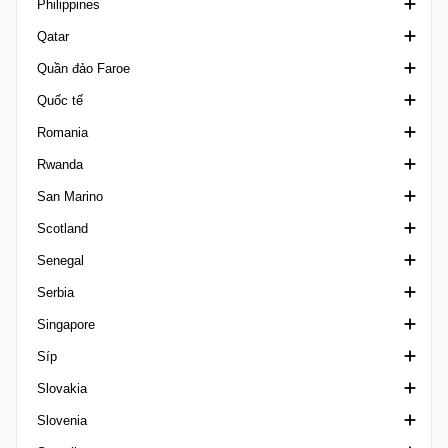
Philippines
hạng 4 Brazil
WPSL
Supercopa Paraguay
Hạng Nhất Peru
Kakkosen Cup
Cúp Quốc gia Pháp
Qatar
Sergipano U20
Hạng 2 Peru
Kansallinen Liiga
Cúp Liên đoàn Pháp
Copa Paulino Alcantara
Quần đảo Faroe
Siêu Cúp Brazil
Copa Peru
League Cup Finland
Ligue 1
PFL
Emir Cup Qatar
Quốc tế
Sul-Matogrossense
Supercopa Peru
VĐQG Phần Lan
Ligue 2 France
Qatar Cup
1. Deild Faroe Islands
Romania
Tocantinense
Suomen Cup
National 1
VĐQG Qatar
Ngoại hạng Faroe
Cúp Vô địch Châu Á
Rwanda
Ykkonen
National 2
QFA Cup
Siêu Cúp Faroe
Algarve Cup
Cupa Romaniei
San Marino
Ykkoscup Finland
National 3
Second Division
Logmanssteypid
Arab Club Champions Cup
VĐQG Romania
VĐQG Rwanda
Scotland
Ykkosliiga
Premiere Ligue
Stars League
Arab Cup
Liga 1 Feminin
VĐQG San Marino
Senegal
Trophée des Champions
Cúp bóng đá châu Phi
Liga II
Coppa Titano
Challenge Cup Scotland
Serbia
CAC Games
Liga III
Super Cup San Marino
Championship Scotland
Ligue 1 Senegal
Singapore
Campeones Cup
Supercupa
Highland / Lowland
Cup Serbia
Síp
Caribbean Cup
League Cup Scotland
Prva Liga
Cup Singapore
Slovakia
Giao hữu câu lạc bộ
League One Scotland
VĐQG Serbia
VĐQG Singapore
Hạng nhất Síp
Slovenia
China Cup
Ngoại hạng Scotland
Srpska Liga
League Cup Singapore
Hạng nhì Síp
VĐQG Slovakia