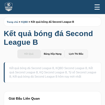
☰
»
»
Kết quả bóng đá Second League B
Trang chủ
KQBD
Kết quả bóng đá Second
League B
Kết Quả
Bảng Xếp Hạng
Lịch Thi Đấu
Kết quả bóng đá Second League B, KQBD Second League B, Kết
quả Second League B, KQ Second League B, Tỷ số Second League
B, Kết quả bóng đá Second League B hôm nay mới nhất
Giải Đấu Liên Quan