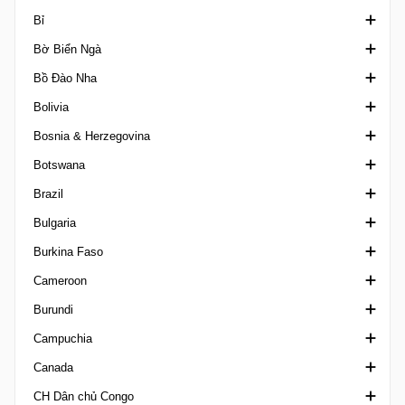
Bỉ
U18 Premier League
Siêu Cúp Belarus
Ngoại hạng Bhutan
Bờ Biển Ngà
Women’s FA Community Shield
Reserve League Belarus
Super League Bhutan
Giải hạng Nhì Bỉ
Bồ Đào Nha
Women's FA Cup
Cúp Bóng đá Bỉ
VĐQG Bờ Biển Ngà
Bolivia
Women's Super League
First Amateur Division
1a Divisao Women
Bosnia & Herzegovina
WSL 2
First Division A
Campeonato de Portugal Prio
Cúp bóng đá Bolivia
Botswana
VĐQG Bỉ
Juniores U19
Giải hạng nhất Bolivia
Ngoại hạng Bosnia và Herzegovina
Brazil
Provincial
Liga 3 Portugal
Nacional B Bolivia
Cúp bóng đá Bosna và Hercegovina
Ngoại hạng Botswana
Bulgaria
Second Amateur Division
VĐQG Bồ Đào Nha
Torneo Amistoso de Verano
Premijer Liga
Acreano
Burkina Faso
Super Cup Belgium
Liga Revelacao U23
Alagoano 1
Cúp Bóng đá Bulgaria
Cameroon
Super League Belgium
Siêu Cúp Bồ Đào Nha
Alagoano 2
Hạng Nhất Bulgaria
Ligue 1 Burkina Faso
Burundi
Third Amateur Division
Segunda Liga
Alagoano U20
Hạng Nhì Bulgaria
VĐQG Cameroon
Campuchia
Taca da Liga
Amapaense Brazil
Hạng Ba Bulgaria
Siêu Cúp Cameroon
Ligue A
Canada
Taca de Portugal
Amazonense 1
Super Cup Bulgaria
Elite Two
Ngoại hạng Campuchia
CH Dân chủ Congo
Taca Revelacao U23
Amazonense 2
Hun Sen Cup
Ngoại hạng Canada