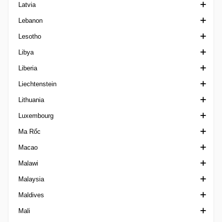
Latvia
Matogrossense 2
VĐQG Kuwait
VĐQG Lào
Lebanon
Mineiro 1
Siêu Cúp Kuwait
1. Liga Latvia
Lesotho
Mineiro 2
Emir Cup Kuwait
Siêu Cúp Latvia
Cup Lebanon
Libya
Mineiro 3
VĐQG Latvia
Ngoại hạng Lebanon
Ngoại hạng Lesotho
Liberia
Mineiro U20
Cup Latvia
Federation Cup Lebanon
Ngoại hạng Libya
Liechtenstein
Paraense A
LFA First Division
Lithuania
Paraense B1
Cup Liechtenstein
Luxembourg
Paraense B2
VĐQG Lithuania
Ma Rốc
Paraense U20
1 Lyga
VĐQG Luxembourg
Macao
Paraibano 1
Siêu Cúp Lithuania
Cup Luxembourg
VĐQG Ma Rốc
Malawi
Paraibano 2 Brazil
Cup Lithuania
Botola 2
VĐQG Macao
Malaysia
Paraibano U20
Cup Morocco
VĐQG Malawi
Maldives
Paranaense 1
FA Cup Malaysia
Mali
Paranaense 2
Malaysia Cup
VĐQG Maldives