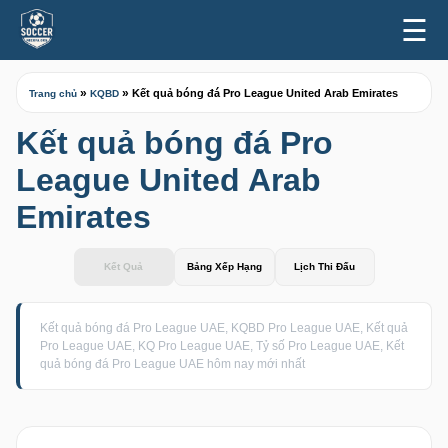
☰
»
»
Kết quả bóng đá Pro League United Arab Emirates
Trang chủ
KQBD
Kết quả bóng đá Pro
League United Arab
Emirates
Kết Quả
Bảng Xếp Hạng
Lịch Thi Đấu
Kết quả bóng đá Pro League UAE, KQBD Pro League UAE, Kết quả
Pro League UAE, KQ Pro League UAE, Tỷ số Pro League UAE, Kết
quả bóng đá Pro League UAE hôm nay mới nhất