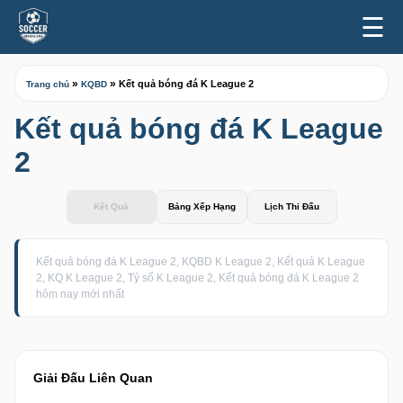
☰
»
»
Kết quả bóng đá K League 2
Trang chủ
KQBD
Kết quả bóng đá K League
2
Kết Quả
Bảng Xếp Hạng
Lịch Thi Đấu
Kết quả bóng đá K League 2, KQBD K League 2, Kết quả K League
2, KQ K League 2, Tỷ số K League 2, Kết quả bóng đá K League 2
hôm nay mới nhất
Giải Đấu Liên Quan