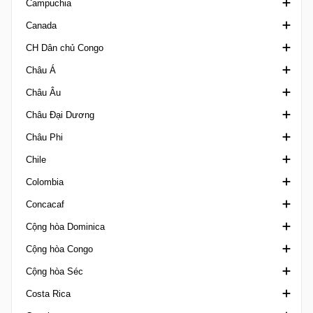
Campuchia
Taca da Liga
Amapaense Brazil
Hạng Ba Bulgaria
Siêu Cúp Cameroon
Ligue A
Canada
Taca de Portugal
Amazonense 1
Super Cup Bulgaria
Elite Two
Ngoại hạng Campuchia
CH Dân chủ Congo
Taca Revelacao U23
Amazonense 2
Hun Sen Cup
Ngoại hạng Canada
Châu Á
Baiano 1
Canadian Championship
Ligue 1 Congo DR
Châu Âu
Baiano 2
Canadian Soccer League
AFC Challenge Cup
Châu Đại Dương
Baiano U20
League 1 Ontario
AFC Challenge League
U20 Elite League
Châu Phi
Brasileiro de Aspirantes
Northern Super League
AFC Champions League Elite
UEFA Champions League
OFC Champions League
Chile
Brasileiro Feminino A1
PCSL
AFC Champions League Two
UEFA Conference League
OFC Nations Cup
Africa Cup of Nations Qualification
Colombia
Brasileiro U17
AFC U17 Asian Cup
UEFA Europa League
OFC U19 Championship
Africa U20 Cup of Nations
Cúp Chile
Concacaf
Brasileiro U20 A
AFC U17 Asian Cup Qualification
UEFA European Championship
Africa U23 Cup of Nations Qualification
Hạng Nhì Chile
Cúp Colombia
Cộng hòa Dominica
Nữ VĐQG Brazil
AFC U17 Women's Asian Cup
UEFA European Championship Qualifiers
African Football League
VĐQG Chile
VĐQG Colombia
Concacaf Caribbean Club Shield
Cộng hòa Congo
Brasileiro U20 B
AFC U20 Asian Cup
Siêu Cúp Châu Âu
African Games
Hạng 3 Chile
Liga Femenina
Concacaf Caribbean Cup
Cúp Dominica
Cộng hòa Séc
Brasiliense A
AFC U20 Asian Cup Qualification
UEFA Nations League
African Nations Championship Qualification
Siêu Cúp Chile
Primera B Colombia
Concacaf Central American Cup
VĐQG Dominica
Ligue 1 Congo
Costa Rica
Brasiliense B
AFC U20 Women's Asian Cup
UEFA U19 Championship
CAF African Nations Championship
Superliga Colombia
Concacaf Champions Cup
1. Liga U19