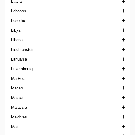
Latvia
Matogrossense 2
VĐQG Kuwait
VĐQG Lào
Lebanon
Mineiro 1
Siêu Cúp Kuwait
1. Liga Latvia
Lesotho
Mineiro 2
Emir Cup Kuwait
Siêu Cúp Latvia
Cup Lebanon
Libya
Mineiro 3
VĐQG Latvia
Ngoại hạng Lebanon
Ngoại hạng Lesotho
Liberia
Mineiro U20
Cup Latvia
Federation Cup Lebanon
Ngoại hạng Libya
Liechtenstein
Paraense A
LFA First Division
Lithuania
Paraense B1
Cup Liechtenstein
Luxembourg
Paraense B2
VĐQG Lithuania
Ma Rốc
Paraense U20
1 Lyga
VĐQG Luxembourg
Macao
Paraibano 1
Siêu Cúp Lithuania
Cup Luxembourg
VĐQG Ma Rốc
Malawi
Paraibano 2 Brazil
Cup Lithuania
Botola 2
VĐQG Macao
Malaysia
Paraibano U20
Cup Morocco
VĐQG Malawi
Maldives
Paranaense 1
FA Cup Malaysia
Mali
Paranaense 2
Malaysia Cup
VĐQG Maldives