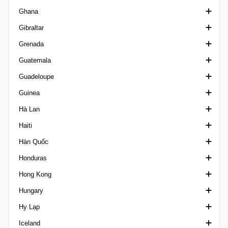
Ghana
Cearense 3
Copa Centroamericana
Siêu Cúp Đức
VĐQG Georgia
Gibraltar
Cearense U20
Regionalliga Germany
David Kipiani Cup
Cúp Quốc gia Ghana
Grenada
Copa Alagoas
Supercup der Frauen
Erovnuli Liga 2
Ngoại hạng Ghana
Ngoại hạng Gibraltar
Guatemala
Copa do Brasil
U19 Bundesliga
Siêu Cúp Georgia
Siêu Cúp Ghana
Siêu Cúp Gibraltar
Ngoại hạng Grenada
Guadeloupe
Copa do Brasil U17
Liga 3 Georgia
Rock Cup
VĐQG Guatemala
Guinea
Copa do Brasil U20
Primera Division Guatemala
Division d'Honneur
Hà Lan
Copa do Nordeste
VĐQG Guinea
Haiti
Copa Espírito Santo
Derde Divisie
Hàn Quốc
Copa Fares Lopes
VĐQG Hà Lan
Ligue Haitienne Haiti
Honduras
Copa Gaucha
Eerste Divisie
K League 1
Hong Kong
Copa Grao Para
Eredivisie Women
K League 2
VĐQG Honduras
Hungary
Copa Paulista
KNVB Beker Netherlands
K League Cup
FA Cup Hong Kong
Hy Lạp
Copa Rio
Siêu Cúp Hà Lan
Cúp Quốc Gia Hàn Quốc
Ngoại hạng Hong Kong
VĐQG Hungary
Iceland
Copa Rio U20
Reserve League Netherlands
K3 League
HKFA 1st Division
Magyar Kupa
Cúp Quốc gia Hy Lạp