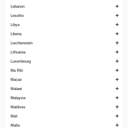
Lebanon
Mineiro 1
Siêu Cúp Kuwait
1. Liga Latvia
Lesotho
Mineiro 2
Emir Cup Kuwait
Siêu Cúp Latvia
Cup Lebanon
Libya
Mineiro 3
VĐQG Latvia
Ngoại hạng Lebanon
Ngoại hạng Lesotho
Liberia
Mineiro U20
Cup Latvia
Federation Cup Lebanon
Ngoại hạng Libya
Liechtenstein
Paraense A
LFA First Division
Lithuania
Paraense B1
Cup Liechtenstein
Luxembourg
Paraense B2
VĐQG Lithuania
Ma Rốc
Paraense U20
1 Lyga
VĐQG Luxembourg
Macao
Paraibano 1
Siêu Cúp Lithuania
Cup Luxembourg
VĐQG Ma Rốc
Malawi
Paraibano 2 Brazil
Cup Lithuania
Botola 2
VĐQG Macao
Malaysia
Paraibano U20
Cup Morocco
VĐQG Malawi
Maldives
Paranaense 1
FA Cup Malaysia
Mali
Paranaense 2
Malaysia Cup
VĐQG Maldives
Malta
Paranaense 3
Hạng nhất Malaysia
Ngoại hạng Mali