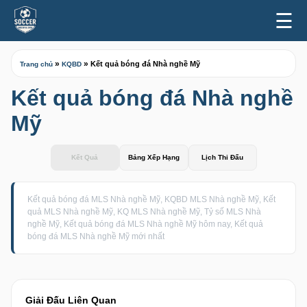
☰
»
»
Kết quả bóng đá Nhà nghề Mỹ
Trang chủ
KQBD
Kết quả bóng đá Nhà nghề
Mỹ
Kết Quả
Bảng Xếp Hạng
Lịch Thi Đấu
Kết quả bóng đá MLS Nhà nghề Mỹ, KQBD MLS Nhà nghề Mỹ, Kết
quả MLS Nhà nghề Mỹ, KQ MLS Nhà nghề Mỹ, Tỷ số MLS Nhà
nghề Mỹ, Kết quả bóng đá MLS Nhà nghề Mỹ hôm nay, Kết quả
bóng đá MLS Nhà nghề Mỹ mới nhất
Giải Đấu Liên Quan