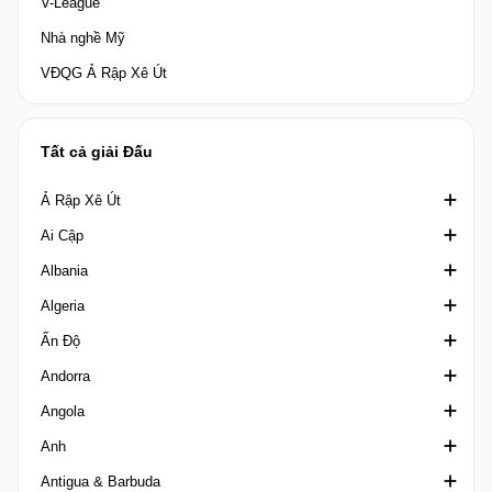
V-League
Nhà nghề Mỹ
VĐQG Ả Rập Xê Út
Tất cả giải Đấu
Ả Rập Xê Út
Ai Cập
Crown Prince Cup Saudi Arabia
Albania
Division 1 Saudi Arabia
Cúp quốc gia Ai Cập
Algeria
King's Cup Saudi Arabia
Cúp Liên đoàn Ai Cập
1st Division Albania
Ấn Độ
VĐQG Ả Rập Xê Út
Ngoại hạng Ai Cập
2nd Division
Coupe de la Ligue Algeria
Andorra
Siêu Cúp Ả Rập Xê Út
Second Division A
Cup Albania
Coupe Nationale
AIFF Super Cup India
Angola
Siêu Cúp Ai Cập
Super Cup Albania
VĐQG Algeria
Calcutta Premier Division
VĐQG Andorra
Anh
VĐQG Albania
Ligue 2 Algeria
I-League
2a Divisio
Girabola
Antigua & Barbuda
Reserve League Algeria
I-League 2 India
Copa Constitucio
Hạng Nhất Anh