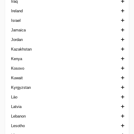
Iraq
Estadual Junior U20
U19 Divisie 1
HKPL Cup
Hạng Nhì Hy Lạp
2. Deild
Liga 2 Indonesia
Azadegan League
Ireland
Gaucho 1
U21 Divisie 1 Netherlands
Gamma Ethniki
Besta deild Women
Piala Indonesia
VĐQG Iran
VĐQG I-rắc
Israel
Gaucho 2
Cup Iceland
Piala Presiden
Siêu Cúp Iran
FAI Cup
Jamaica
Gaucho 3
Fotbolti.net Cup A
Hazfi Cup
FAI President's Cup
Liga Alef
Jordan
Goiano 1
League Cup Iceland
First Division
Ngoại hạng Israel
Ngoại hạng Jamaica
Kazakhstan
Goiano 2
Reykjavik Cup
Ngoại hạng Ireland
Liga Leumit
Ngoại hạng Jordan
Kenya
Goiano 3
Super Cup Iceland
League Cup Ireland
State Cup
Cup Jordan
1. Division Kazakhstan
Kosovo
Goiano U20
Women's President's Cup
Super Cup Israel
Siêu Cúp Jordan
Ngoại hạng Kazakhstan
Ngoại hạng Kenya
Kuwait
Maranhense 1
Toto Cup Ligat Al
Shield Cup Jordan
Siêu Cúp Kazakhstan
Shield Cup Kenya
Siêu Cup Kosovo
Kyrgyzstan
Maranhense 2
Cup Kazakhstan
Super League Kenya
VĐQG Kosovo
Crown Prince Cup Kuwait
Lào
Matogrossense 1
Cup Kosovo
Division 1 Kuwait
VĐQG Kyrgyzstan
Latvia
Matogrossense 2
VĐQG Kuwait
VĐQG Lào
Lebanon
Mineiro 1
Siêu Cúp Kuwait
1. Liga Latvia
Lesotho
Mineiro 2
Emir Cup Kuwait
Siêu Cúp Latvia
Cup Lebanon