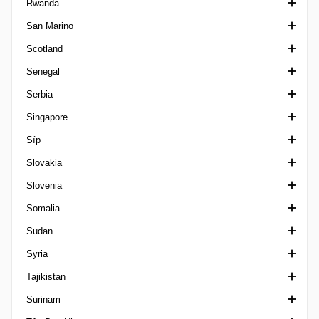
Rwanda
Ykkonen
National 2
QFA Cup
Siêu Cúp Faroe
Algarve Cup
Cupa Romaniei
San Marino
Ykkoscup Finland
National 3
Second Division
Logmanssteypid
Arab Club Champions Cup
VĐQG Romania
VĐQG Rwanda
Scotland
Ykkosliiga
Premiere Ligue
Stars League
Arab Cup
Liga 1 Feminin
VĐQG San Marino
Senegal
Trophée des Champions
Cúp bóng đá châu Phi
Liga II
Coppa Titano
Challenge Cup Scotland
Serbia
CAC Games
Liga III
Super Cup San Marino
Championship Scotland
Ligue 1 Senegal
Singapore
Campeones Cup
Supercupa
Highland / Lowland
Cup Serbia
Síp
Caribbean Cup
League Cup Scotland
Prva Liga
Cup Singapore
Slovakia
Giao hữu câu lạc bộ
League One Scotland
VĐQG Serbia
VĐQG Singapore
Hạng nhất Síp
Slovenia
China Cup
Ngoại hạng Scotland
Srpska Liga
League Cup Singapore
Hạng nhì Síp
VĐQG Slovakia
Somalia
Club Friendlies Women
League Two Scotland
Hạng ba Síp
2. liga Slovakia
1. SNL
Sudan
CONMEBOL/UEFA Finalissima
Scottish Cup
Siêu Cup Síp
3. liga Slovakia
2. SNL
hạng Nhất Somalia
Syria
COTIF Tournament
SWF Scottish Cup
Cup Cyprus
Cup Slovakia
3. SNL
Ngoại hạng Sudan
Tajikistan
Emirates Cup
SWPL Cup
I Liga Women
Cup Slovenia
Ngoại hạng Syria
Surinam
FIFA Confederations Cup
VĐQG Tajikistan