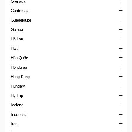
Grenada
Copa Alagoas
Supercup der Frauen
Erovnuli Liga 2
Ngoại hạng Ghana
Ngoại hạng Gibraltar
Guatemala
Copa do Brasil
U19 Bundesliga
Siêu Cúp Georgia
Siêu Cúp Ghana
Siêu Cúp Gibraltar
Ngoại hạng Grenada
Guadeloupe
Copa do Brasil U17
Liga 3 Georgia
Rock Cup
VĐQG Guatemala
Guinea
Copa do Brasil U20
Primera Division Guatemala
Division d'Honneur
Hà Lan
Copa do Nordeste
VĐQG Guinea
Haiti
Copa Espírito Santo
Derde Divisie
Hàn Quốc
Copa Fares Lopes
VĐQG Hà Lan
Ligue Haitienne Haiti
Honduras
Copa Gaucha
Eerste Divisie
K League 1
Hong Kong
Copa Grao Para
Eredivisie Women
K League 2
VĐQG Honduras
Hungary
Copa Paulista
KNVB Beker Netherlands
K League Cup
FA Cup Hong Kong
Hy Lạp
Copa Rio
Siêu Cúp Hà Lan
Cúp Quốc Gia Hàn Quốc
Ngoại hạng Hong Kong
VĐQG Hungary
Iceland
Copa Rio U20
Reserve League Netherlands
K3 League
HKFA 1st Division
Magyar Kupa
Cúp Quốc gia Hy Lạp
Indonesia
Copa Santa Catarina
Tweede Divisie
WK-League
Sapling Cup
NB II
Football League
1. Deild Iceland
Iran
Copa Verde
U18 Divisie 1 Netherlands
Senior Shield
NB III
VĐQG Hy Lạp
VĐQG Iceland
VĐQG Indonesia