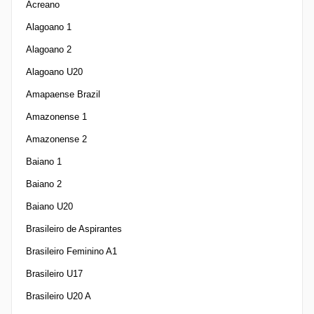
Acreano
Alagoano 1
Alagoano 2
Alagoano U20
Amapaense Brazil
Amazonense 1
Amazonense 2
Baiano 1
Baiano 2
Baiano U20
Brasileiro de Aspirantes
Brasileiro Feminino A1
Brasileiro U17
Brasileiro U20 A