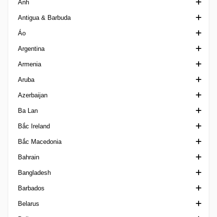
Anh
VĐQG Albania
Ligue 2 Algeria
I-League
2a Divisio
Girabola
Antigua & Barbuda
Reserve League Algeria
I-League 2 India
Copa Constitucio
Hạng Nhất Anh
Áo
Super Cup Algeria
VĐQG Ấn Độ
Super Cup Andorra
Siêu cúp Anh
VĐQG Antigua & Barbuda
Argentina
Santosh Trophy India
Cúp Liên đoàn
Giải hạng hai Áo
Armenia
FA Cup
VĐQG Áo
Cúp quốc gia Argentina
Aruba
FA Trophy England
Cúp Bóng đá Áo
Cúp Siêu giải đấu
Cup Armenia
Azerbaijan
FA Women's League Cup
Frauenliga
VĐQG Argentina, Torneo Betano
Ngoại hạng Armenia
Division di Honor
Ba Lan
FA Youth Cup
Landesliga
Prim B Metro Argentina
Super Cup Armenia
Cúp Bóng đá Azerbaijan
Bắc Ireland
League Cup England
Regionalliga Austria
Primera C
First League Armenia
Ngoại hạng Azerbaijan
Central Youth League
Bắc Macedonia
League One England
Primera D
Birinci Dasta
VĐQG Ba Lan
Championship Northern Ireland
Bahrain
League Two England
Giải hạng nhì Argentina
Cup Poland
Charity Shield
VĐQG Bắc Macedonia
Bangladesh
National League England
Super Copa Argentina
Ekstraliga Women
Irish Cup
Cup North Macedonia
Cúp Nhà vua Bahrain
Barbados
National League Cup
Super Copa International
I Liga
League Cup Northern Ireland
Second League North Macedonia
Ngoại hạng Bahrain
Ngoại hạng Bangladesh
Belarus
National League N / S England
Torneo Federal A Argentina
II Liga
VĐQG Bắc Ireland
Siêu Cúp Bahrain
Federation Cup Bangladesh
Ngoại hạng Barbados