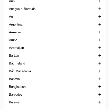
Anh
VĐQG Albania
Ligue 2 Algeria
I-League
2a Divisio
Girabola
Antigua & Barbuda
Reserve League Algeria
I-League 2 India
Copa Constitucio
Hạng Nhất Anh
Áo
Super Cup Algeria
VĐQG Ấn Độ
Super Cup Andorra
Siêu cúp Anh
VĐQG Antigua & Barbuda
Argentina
Santosh Trophy India
Cúp Liên đoàn
Giải hạng hai Áo
Armenia
FA Cup
VĐQG Áo
Cúp quốc gia Argentina
Aruba
FA Trophy England
Cúp Bóng đá Áo
Cúp Siêu giải đấu
Cup Armenia
Azerbaijan
FA Women's League Cup
Frauenliga
VĐQG Argentina, Torneo Betano
Ngoại hạng Armenia
Division di Honor
Ba Lan
FA Youth Cup
Landesliga
Prim B Metro Argentina
Super Cup Armenia
Cúp Bóng đá Azerbaijan
Bắc Ireland
League Cup England
Regionalliga Austria
Primera C
First League Armenia
Ngoại hạng Azerbaijan
Central Youth League
Bắc Macedonia
League One England
Primera D
Birinci Dasta
VĐQG Ba Lan
Championship Northern Ireland
Bahrain
League Two England
Giải hạng nhì Argentina
Cup Poland
Charity Shield
VĐQG Bắc Macedonia
Bangladesh
National League England
Super Copa Argentina
Ekstraliga Women
Irish Cup
Cup North Macedonia
Cúp Nhà vua Bahrain
Barbados
National League Cup
Super Copa International
I Liga
League Cup Northern Ireland
Second League North Macedonia
Ngoại hạng Bahrain
Ngoại hạng Bangladesh
Belarus
National League N / S England
Torneo Federal A Argentina
II Liga
VĐQG Bắc Ireland
Siêu Cúp Bahrain
Federation Cup Bangladesh
Ngoại hạng Barbados