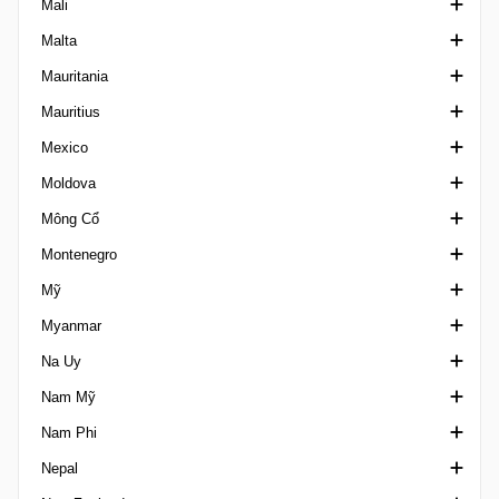
Mali
Paranaense 2
Malaysia Cup
VĐQG Maldives
Malta
Paranaense 3
Hạng nhất Malaysia
Ngoại hạng Mali
Mauritania
Paranaense U20
MFL Cup
Challenge Cup Malta
Mauritius
Paulista A1
Super League Malaysia
Challenge League Malta
VĐQG Mauritania
Mexico
Paulista A2
Ngoại hạng Malta
Mauritian League
Moldova
Paulista A3
FA Trophy Malta
Copa MX
Mông Cổ
Paulista A4
Super Cup Malta
Copa por Mexico
Cupa Moldova
Montenegro
Paulista Série B
VĐQG Mexico
VĐQG Moldova
Ngoại hạng Mông Cổ
Mỹ
Paulista U20
Liga de Expansion MX
Liga 1 Moldova
Siêu Cúp Mông Cổ
VĐQG Montenegro
Myanmar
Pernambucano 1
Liga MX Femenil
Cup Montenegro
Nhà nghề Mỹ
Na Uy
Pernambucano 2
Liga Premier Serie A
Second League Montenegro
MLS All-Star
VĐQG Myanmar
Nam Mỹ
Pernambucano 3
Liga Premier Serie B
MLS Next Pro
1. Division Norway
Nam Phi
Pernambucano U20
Supercopa MX
NASL
1. Division Women
CONMEBOL Copa America
Nepal
Piauiense
U20 League
NISA
2. Division Norway
CONMEBOL Copa America Femenina
1st Division South Africa