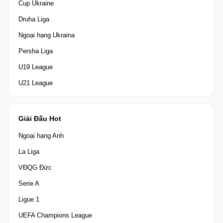
Cup Ukraine
Druha Liga
Ngoại hạng Ukraina
Persha Liga
U19 League
U21 League
Giải Đấu Hot
Ngoại hạng Anh
La Liga
VĐQG Đức
Serie A
Ligue 1
UEFA Champions League