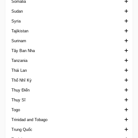
Somalia
Club Friendlies Women
League Two Scotland
Hạng ba Síp
2. liga Slovakia
1. SNL
Sudan
CONMEBOL/UEFA Finalissima
Scottish Cup
Siêu Cup Síp
3. liga Slovakia
2. SNL
hạng Nhất Somalia
Syria
COTIF Tournament
SWF Scottish Cup
Cup Cyprus
Cup Slovakia
3. SNL
Ngoại hạng Sudan
Tajikistan
Emirates Cup
SWPL Cup
I Liga Women
Cup Slovenia
Ngoại hạng Syria
Surinam
FIFA Confederations Cup
VĐQG Tajikistan
Tây Ban Nha
FIFA U17 Women's World Cup
Suriname Major League
Tanzania
Giao hữu
Cúp Nhà vua Tây Ban Nha
Thái Lan
FIFA U20 Women's World Cup
Copa Federacion
Ligi kuu Bara
Thổ Nhĩ Kỳ
Friendlies Women
La Liga
FA Cup Thailand
Thụy Điển
Gulf Cup of Nations
Primera Division Femenina
League Cup Thailand
1. Lig
Thụy Sĩ
International Champions Cup
Primera Division RFEF
VĐQG Thái Lan
2. Lig
VĐQG Thụy Điển
Togo
Islamic Solidarity Games
Segunda Division Spain
Thai Champions Cup
3. Lig Turkey
Damallsvenskan
1. Liga Classic
Trinidad and Tobago
King's Cup
Segunda Division RFEF
Thai League 2
Cup Turkey
Division 2
1. Liga Promotion
VĐQG Togo
Trung Quốc
Kirin Cup
Super Cup Spain
VĐQG Thổ Nhĩ Kỳ
Elitettan
2. Liga Interregional
Giải Chuyên nghiệp Trinidad và Tobago