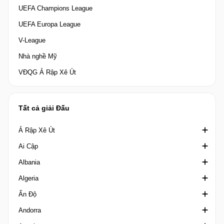
UEFA Champions League
UEFA Europa League
V-League
Nhà nghề Mỹ
VĐQG Ả Rập Xê Út
Tất cả giải Đấu
Ả Rập Xê Út
Ai Cập
Crown Prince Cup Saudi Arabia
Albania
Division 1 Saudi Arabia
Cúp quốc gia Ai Cập
Algeria
King's Cup Saudi Arabia
Cúp Liên đoàn Ai Cập
1st Division Albania
Ấn Độ
VĐQG Ả Rập Xê Út
Ngoại hạng Ai Cập
2nd Division
Coupe de la Ligue Algeria
Andorra
Siêu Cúp Ả Rập Xê Út
Second Division A
Cup Albania
Coupe Nationale
AIFF Super Cup India