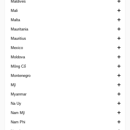
Maldives
Paranaense 1
FA Cup Malaysia
Mali
Paranaense 2
Malaysia Cup
VĐQG Maldives
Malta
Paranaense 3
Hạng nhất Malaysia
Ngoại hạng Mali
Mauritania
Paranaense U20
MFL Cup
Challenge Cup Malta
Mauritius
Paulista A1
Super League Malaysia
Challenge League Malta
VĐQG Mauritania
Mexico
Paulista A2
Ngoại hạng Malta
Mauritian League
Moldova
Paulista A3
FA Trophy Malta
Copa MX
Mông Cổ
Paulista A4
Super Cup Malta
Copa por Mexico
Cupa Moldova
Montenegro
Paulista Série B
VĐQG Mexico
VĐQG Moldova
Ngoại hạng Mông Cổ
Mỹ
Paulista U20
Liga de Expansion MX
Liga 1 Moldova
Siêu Cúp Mông Cổ
VĐQG Montenegro
Myanmar
Pernambucano 1
Liga MX Femenil
Cup Montenegro
Nhà nghề Mỹ
Na Uy
Pernambucano 2
Liga Premier Serie A
Second League Montenegro
MLS All-Star
VĐQG Myanmar
Nam Mỹ
Pernambucano 3
Liga Premier Serie B
MLS Next Pro
1. Division Norway
Nam Phi
Pernambucano U20
Supercopa MX
NASL
1. Division Women
CONMEBOL Copa America