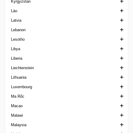
Kyrgyzstan
Maranhense 2
Cup Kazakhstan
Super League Kenya
VĐQG Kosovo
Crown Prince Cup Kuwait
Lào
Matogrossense 1
Cup Kosovo
Division 1 Kuwait
VĐQG Kyrgyzstan
Latvia
Matogrossense 2
VĐQG Kuwait
VĐQG Lào
Lebanon
Mineiro 1
Siêu Cúp Kuwait
1. Liga Latvia
Lesotho
Mineiro 2
Emir Cup Kuwait
Siêu Cúp Latvia
Cup Lebanon
Libya
Mineiro 3
VĐQG Latvia
Ngoại hạng Lebanon
Ngoại hạng Lesotho
Liberia
Mineiro U20
Cup Latvia
Federation Cup Lebanon
Ngoại hạng Libya
Liechtenstein
Paraense A
LFA First Division
Lithuania
Paraense B1
Cup Liechtenstein
Luxembourg
Paraense B2
VĐQG Lithuania
Ma Rốc
Paraense U20
1 Lyga
VĐQG Luxembourg
Macao
Paraibano 1
Siêu Cúp Lithuania
Cup Luxembourg
VĐQG Ma Rốc
Malawi
Paraibano 2 Brazil
Cup Lithuania
Botola 2
VĐQG Macao
Malaysia
Paraibano U20
Cup Morocco
VĐQG Malawi