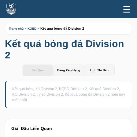
☰
»
»
Kết quả bóng đá Division 2
Trang chủ
KQBD
Kết quả bóng đá Division
2
Kết Quả
Bảng Xếp Hạng
Lịch Thi Đấu
Kết quả bóng đá Division 2, KQBD Division 2, Kết quả Division 2,
KQ Division 2, Tỷ số Division 2, Kết quả bóng đá Division 2 hôm nay
mới nhất
Giải Đấu Liên Quan