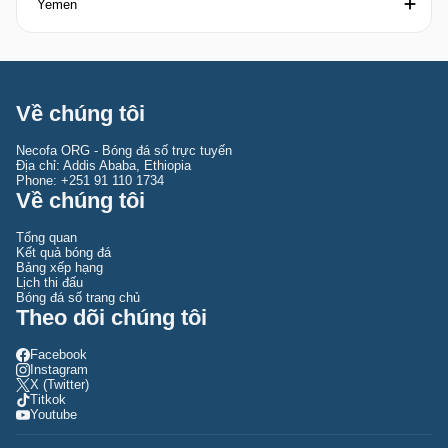
Yemen
The Atlantic Cup
NSW League One
Welsh Cup
Coppa Italia
Ngoại hạng Zimbabwe
Tipsport Malta Cup
Queensland NPL
Coppa Italia Primavera
Yemeni League
Tournoi Maurice Revello
Queensland Premier League
Coppa Italia Serie C
U20 Arab Championship
South Australia NPL Australia
Coppa Italia Serie D
Về chúng tôi
UAE-Qatar Super Shield
South Australia State League 1
Coppa Italia Women
Necofa ORG - Bóng đá số trực tuyến
UEFA/CONMEBOL Club Challenge
Tasmania Northern Championship
Serie A
Địa chỉ: Addis Ababa, Ethiopia
Phone: +251 91 110 1734
Về chúng tôi
WAFF Championship U23
Tasmania NPL
Serie A Women
Women's International Champions Cup
Tasmania Southern Championship
Serie B
Tổng quan
Kết quả bóng đá
Women's Olympic Qualifying Asia
Victoria NPL
Serie C
Bảng xếp hạng
Lịch thi đấu
Women's Olympic Qualifying CAF
Victoria PL 1
Siêu Cúp Ý
Bóng đá số trang chủ
Theo dõi chúng tôi
Women's WC Qualification Intercontinental Play-offs
Western Australia NPL
Serie D
Facebook
Youth Viareggio Cup
Western Australia State League 1
Super Cup Primavera
Instagram
X (Twitter)
Vòng loại Olympic Concacaf
Titkok
Youtube
World Cup nữ