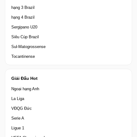
hạng 3 Brazil
hạng 4 Brazil
Sergipano U20
Siêu Cúp Brazil
Sul-Matogrossense
Tocantinense
Giải Đấu Hot
Ngoại hạng Anh
La Liga
VĐQG Đức
Serie A
Ligue 1