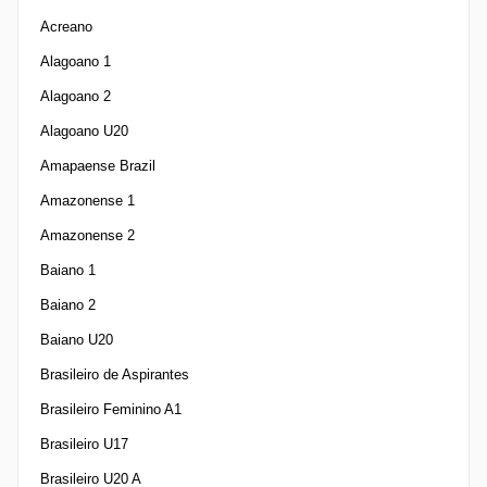
Acreano
Alagoano 1
Alagoano 2
Alagoano U20
Amapaense Brazil
Amazonense 1
Amazonense 2
Baiano 1
Baiano 2
Baiano U20
Brasileiro de Aspirantes
Brasileiro Feminino A1
Brasileiro U17
Brasileiro U20 A