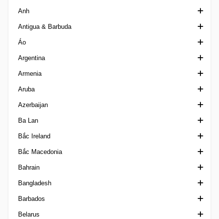
Anh
VĐQG Albania
Ligue 2 Algeria
I-League
2a Divisio
Girabola
Antigua & Barbuda
Reserve League Algeria
I-League 2 India
Copa Constitucio
Hạng Nhất Anh
Áo
Super Cup Algeria
VĐQG Ấn Độ
Super Cup Andorra
Siêu cúp Anh
VĐQG Antigua & Barbuda
Argentina
Santosh Trophy India
Cúp Liên đoàn
Giải hạng hai Áo
Armenia
FA Cup
VĐQG Áo
Cúp quốc gia Argentina
Aruba
FA Trophy England
Cúp Bóng đá Áo
Cúp Siêu giải đấu
Cup Armenia
Azerbaijan
FA Women's League Cup
Frauenliga
VĐQG Argentina, Torneo Betano
Ngoại hạng Armenia
Division di Honor
Ba Lan
FA Youth Cup
Landesliga
Prim B Metro Argentina
Super Cup Armenia
Cúp Bóng đá Azerbaijan
Bắc Ireland
League Cup England
Regionalliga Austria
Primera C
First League Armenia
Ngoại hạng Azerbaijan
Central Youth League
Bắc Macedonia
League One England
Primera D
Birinci Dasta
VĐQG Ba Lan
Championship Northern Ireland
Bahrain
League Two England
Giải hạng nhì Argentina
Cup Poland
Charity Shield
VĐQG Bắc Macedonia
Bangladesh
National League England
Super Copa Argentina
Ekstraliga Women
Irish Cup
Cup North Macedonia
Cúp Nhà vua Bahrain
Barbados
National League Cup
Super Copa International
I Liga
League Cup Northern Ireland
Second League North Macedonia
Ngoại hạng Bahrain
Ngoại hạng Bangladesh
Belarus
National League N / S England
Torneo Federal A Argentina
II Liga
VĐQG Bắc Ireland
Siêu Cúp Bahrain
Federation Cup Bangladesh
Ngoại hạng Barbados