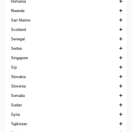
Romania
Tocantinense
Suomen Cup
National 1
VĐQG Qatar
Ngoại hạng Faroe
Cúp Vô địch Châu Á
Rwanda
Ykkonen
National 2
QFA Cup
Siêu Cúp Faroe
Algarve Cup
Cupa Romaniei
San Marino
Ykkoscup Finland
National 3
Second Division
Logmanssteypid
Arab Club Champions Cup
VĐQG Romania
VĐQG Rwanda
Scotland
Ykkosliiga
Premiere Ligue
Stars League
Arab Cup
Liga 1 Feminin
VĐQG San Marino
Senegal
Trophée des Champions
Cúp bóng đá châu Phi
Liga II
Coppa Titano
Challenge Cup Scotland
Serbia
CAC Games
Liga III
Super Cup San Marino
Championship Scotland
Ligue 1 Senegal
Singapore
Campeones Cup
Supercupa
Highland / Lowland
Cup Serbia
Síp
Caribbean Cup
League Cup Scotland
Prva Liga
Cup Singapore
Slovakia
Giao hữu câu lạc bộ
League One Scotland
VĐQG Serbia
VĐQG Singapore
Hạng nhất Síp
Slovenia
China Cup
Ngoại hạng Scotland
Srpska Liga
League Cup Singapore
Hạng nhì Síp
VĐQG Slovakia
Somalia
Club Friendlies Women
League Two Scotland
Hạng ba Síp
2. liga Slovakia
1. SNL
Sudan
CONMEBOL/UEFA Finalissima
Scottish Cup
Siêu Cup Síp
3. liga Slovakia
2. SNL
hạng Nhất Somalia
Syria
COTIF Tournament
SWF Scottish Cup
Cup Cyprus
Cup Slovakia
3. SNL
Ngoại hạng Sudan
Tajikistan
Emirates Cup
SWPL Cup
I Liga Women
Cup Slovenia
Ngoại hạng Syria