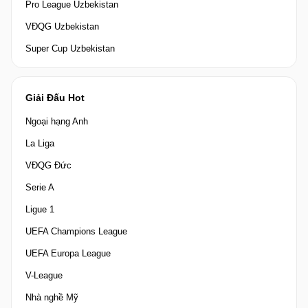
Pro League Uzbekistan
VĐQG Uzbekistan
Super Cup Uzbekistan
Giải Đấu Hot
Ngoại hạng Anh
La Liga
VĐQG Đức
Serie A
Ligue 1
UEFA Champions League
UEFA Europa League
V-League
Nhà nghề Mỹ