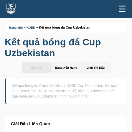
☰
»
»
Kết quả bóng đá Cup Uzbekistan
Trang chủ
KQBD
Kết quả bóng đá Cup
Uzbekistan
Kết Quả
Bảng Xếp Hạng
Lịch Thi Đấu
Kết quả bóng đá Cup Uzbekistan, KQBD Cup Uzbekistan, Kết quả
Cup Uzbekistan, KQ Cup Uzbekistan, Tỷ số Cup Uzbekistan, Kết
quả bóng đá Cup Uzbekistan hôm nay mới nhất
Giải Đấu Liên Quan