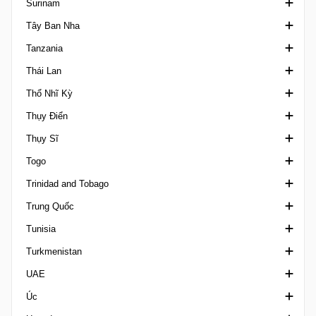
Surinam
FIFA Confederations Cup
VĐQG Tajikistan
Tây Ban Nha
FIFA U17 Women's World Cup
Suriname Major League
Tanzania
Giao hữu
Cúp Nhà vua Tây Ban Nha
Thái Lan
FIFA U20 Women's World Cup
Copa Federacion
Ligi kuu Bara
Thổ Nhĩ Kỳ
Friendlies Women
La Liga
FA Cup Thailand
Thụy Điển
Gulf Cup of Nations
Primera Division Femenina
League Cup Thailand
1. Lig
Thụy Sĩ
International Champions Cup
Primera Division RFEF
VĐQG Thái Lan
2. Lig
VĐQG Thụy Điển
Togo
Islamic Solidarity Games
Segunda Division Spain
Thai Champions Cup
3. Lig Turkey
Damallsvenskan
1. Liga Classic
Trinidad and Tobago
King's Cup
Segunda Division RFEF
Thai League 2
Cup Turkey
Division 2
1. Liga Promotion
VĐQG Togo
Trung Quốc
Kirin Cup
Super Cup Spain
VĐQG Thổ Nhĩ Kỳ
Elitettan
2. Liga Interregional
Giải Chuyên nghiệp Trinidad và Tobago
Tunisia
Leagues Cup
Supercopa Femenina
Super Cup Turkey
Ettan
Challenge League Switzerland
Chinese Football League 1
Turkmenistan
Mediterranean Games
Tercera Division RFEF
Cúp Quốc gia Thụy Điển
Erste Liga Cup
Ngoại hạng Trung Quốc
VĐQG Tunisia
UAE
Olympics nam
Superettan
VĐQG Thụy Sĩ
FA Cúp Trung Quốc
Cup Tunisia
VĐQG Turkmenistan
Úc
Olympics nữ
Svenska Cupen Women
Schweizer Pokal
Chinese Football League 2
Ligue 2 Tunisia
Youth League
Division 1 United Arab Emirates