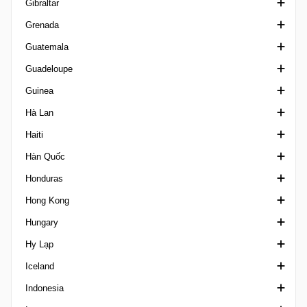
Gibraltar
Cearense U20
Regionalliga Germany
David Kipiani Cup
Cúp Quốc gia Ghana
Grenada
Copa Alagoas
Supercup der Frauen
Erovnuli Liga 2
Ngoại hạng Ghana
Ngoại hạng Gibraltar
Guatemala
Copa do Brasil
U19 Bundesliga
Siêu Cúp Georgia
Siêu Cúp Ghana
Siêu Cúp Gibraltar
Ngoại hạng Grenada
Guadeloupe
Copa do Brasil U17
Liga 3 Georgia
Rock Cup
VĐQG Guatemala
Guinea
Copa do Brasil U20
Primera Division Guatemala
Division d'Honneur
Hà Lan
Copa do Nordeste
VĐQG Guinea
Haiti
Copa Espírito Santo
Derde Divisie
Hàn Quốc
Copa Fares Lopes
VĐQG Hà Lan
Ligue Haitienne Haiti
Honduras
Copa Gaucha
Eerste Divisie
K League 1
Hong Kong
Copa Grao Para
Eredivisie Women
K League 2
VĐQG Honduras
Hungary
Copa Paulista
KNVB Beker Netherlands
K League Cup
FA Cup Hong Kong
Hy Lạp
Copa Rio
Siêu Cúp Hà Lan
Cúp Quốc Gia Hàn Quốc
Ngoại hạng Hong Kong
VĐQG Hungary
Iceland
Copa Rio U20
Reserve League Netherlands
K3 League
HKFA 1st Division
Magyar Kupa
Cúp Quốc gia Hy Lạp
Indonesia
Copa Santa Catarina
Tweede Divisie
WK-League
Sapling Cup
NB II
Football League
1. Deild Iceland