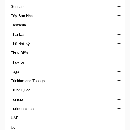
Surinam
FIFA Confederations Cup
VĐQG Tajikistan
Tây Ban Nha
FIFA U17 Women's World Cup
Suriname Major League
Tanzania
Giao hữu
Cúp Nhà vua Tây Ban Nha
Thái Lan
FIFA U20 Women's World Cup
Copa Federacion
Ligi kuu Bara
Thổ Nhĩ Kỳ
Friendlies Women
La Liga
FA Cup Thailand
Thụy Điển
Gulf Cup of Nations
Primera Division Femenina
League Cup Thailand
1. Lig
Thụy Sĩ
International Champions Cup
Primera Division RFEF
VĐQG Thái Lan
2. Lig
VĐQG Thụy Điển
Togo
Islamic Solidarity Games
Segunda Division Spain
Thai Champions Cup
3. Lig Turkey
Damallsvenskan
1. Liga Classic
Trinidad and Tobago
King's Cup
Segunda Division RFEF
Thai League 2
Cup Turkey
Division 2
1. Liga Promotion
VĐQG Togo
Trung Quốc
Kirin Cup
Super Cup Spain
VĐQG Thổ Nhĩ Kỳ
Elitettan
2. Liga Interregional
Giải Chuyên nghiệp Trinidad và Tobago
Tunisia
Leagues Cup
Supercopa Femenina
Super Cup Turkey
Ettan
Challenge League Switzerland
Chinese Football League 1
Turkmenistan
Mediterranean Games
Tercera Division RFEF
Cúp Quốc gia Thụy Điển
Erste Liga Cup
Ngoại hạng Trung Quốc
VĐQG Tunisia
UAE
Olympics nam
Superettan
VĐQG Thụy Sĩ
FA Cúp Trung Quốc
Cup Tunisia
VĐQG Turkmenistan
Úc
Olympics nữ
Svenska Cupen Women
Schweizer Pokal
Chinese Football League 2
Ligue 2 Tunisia
Youth League
Division 1 United Arab Emirates