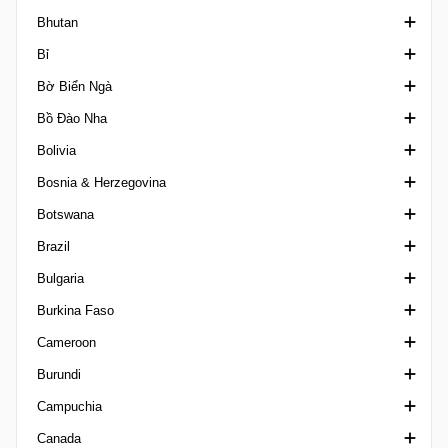
Bhutan
Professional Development League
2. Division Belarus
Ngoại hạng Bermuda
Bỉ
U18 Premier League
Siêu Cúp Belarus
Ngoại hạng Bhutan
Bờ Biển Ngà
Women’s FA Community Shield
Reserve League Belarus
Super League Bhutan
Giải hạng Nhì Bỉ
Bồ Đào Nha
Women's FA Cup
Cúp Bóng đá Bỉ
VĐQG Bờ Biển Ngà
Bolivia
Women's Super League
First Amateur Division
1a Divisao Women
Bosnia & Herzegovina
WSL 2
First Division A
Campeonato de Portugal Prio
Cúp bóng đá Bolivia
Botswana
VĐQG Bỉ
Juniores U19
Giải hạng nhất Bolivia
Ngoại hạng Bosnia và Herzegovina
Brazil
Provincial
Liga 3 Portugal
Nacional B Bolivia
Cúp bóng đá Bosna và Hercegovina
Ngoại hạng Botswana
Bulgaria
Second Amateur Division
VĐQG Bồ Đào Nha
Torneo Amistoso de Verano
Premijer Liga
Acreano
Burkina Faso
Super Cup Belgium
Liga Revelacao U23
Alagoano 1
Cúp Bóng đá Bulgaria
Cameroon
Super League Belgium
Siêu Cúp Bồ Đào Nha
Alagoano 2
Hạng Nhất Bulgaria
Ligue 1 Burkina Faso
Burundi
Third Amateur Division
Segunda Liga
Alagoano U20
Hạng Nhì Bulgaria
VĐQG Cameroon
Campuchia
Taca da Liga
Amapaense Brazil
Hạng Ba Bulgaria
Siêu Cúp Cameroon
Ligue A
Canada
Taca de Portugal
Amazonense 1
Super Cup Bulgaria
Elite Two
Ngoại hạng Campuchia