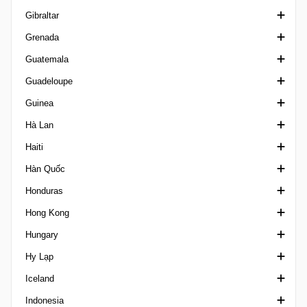
Gibraltar
Cearense U20
Regionalliga Germany
David Kipiani Cup
Cúp Quốc gia Ghana
Grenada
Copa Alagoas
Supercup der Frauen
Erovnuli Liga 2
Ngoại hạng Ghana
Ngoại hạng Gibraltar
Guatemala
Copa do Brasil
U19 Bundesliga
Siêu Cúp Georgia
Siêu Cúp Ghana
Siêu Cúp Gibraltar
Ngoại hạng Grenada
Guadeloupe
Copa do Brasil U17
Liga 3 Georgia
Rock Cup
VĐQG Guatemala
Guinea
Copa do Brasil U20
Primera Division Guatemala
Division d'Honneur
Hà Lan
Copa do Nordeste
VĐQG Guinea
Haiti
Copa Espírito Santo
Derde Divisie
Hàn Quốc
Copa Fares Lopes
VĐQG Hà Lan
Ligue Haitienne Haiti
Honduras
Copa Gaucha
Eerste Divisie
K League 1
Hong Kong
Copa Grao Para
Eredivisie Women
K League 2
VĐQG Honduras
Hungary
Copa Paulista
KNVB Beker Netherlands
K League Cup
FA Cup Hong Kong
Hy Lạp
Copa Rio
Siêu Cúp Hà Lan
Cúp Quốc Gia Hàn Quốc
Ngoại hạng Hong Kong
VĐQG Hungary
Iceland
Copa Rio U20
Reserve League Netherlands
K3 League
HKFA 1st Division
Magyar Kupa
Cúp Quốc gia Hy Lạp
Indonesia
Copa Santa Catarina
Tweede Divisie
WK-League
Sapling Cup
NB II
Football League
1. Deild Iceland