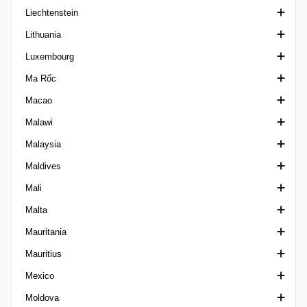
Liechtenstein
Paraense A
LFA First Division
Lithuania
Paraense B1
Cup Liechtenstein
Luxembourg
Paraense B2
VĐQG Lithuania
Ma Rốc
Paraense U20
1 Lyga
VĐQG Luxembourg
Macao
Paraibano 1
Siêu Cúp Lithuania
Cup Luxembourg
VĐQG Ma Rốc
Malawi
Paraibano 2 Brazil
Cup Lithuania
Botola 2
VĐQG Macao
Malaysia
Paraibano U20
Cup Morocco
VĐQG Malawi
Maldives
Paranaense 1
FA Cup Malaysia
Mali
Paranaense 2
Malaysia Cup
VĐQG Maldives
Malta
Paranaense 3
Hạng nhất Malaysia
Ngoại hạng Mali
Mauritania
Paranaense U20
MFL Cup
Challenge Cup Malta
Mauritius
Paulista A1
Super League Malaysia
Challenge League Malta
VĐQG Mauritania
Mexico
Paulista A2
Ngoại hạng Malta
Mauritian League
Moldova
Paulista A3
FA Trophy Malta
Copa MX