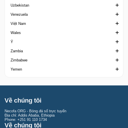
Uzbekistan
Premier League Asia Trophy
Super Cup United Arab Emirates
Capital Territory NPL
Druha Liga
VĐQG Uruguay
Venezuela
Premier League International Cup
Capital Territory NPL 2
Ngoại hạng Ukraina
Copa Uruguay
Cup Uzbekistan
Việt Nam
Qatar-UAE Super Cup
FQPL 3 Metro
Siêu Cúp Ukraina
Segunda Division Uruguay
Pro League Uzbekistan
VĐQG Venezuela
Wales
SAFF Championship
New South Wales NPL
Persha Liga
Super Copa Uruguay
VĐQG Uzbekistan
Copa Venezuela
Siêu Cúp Việt Nam
Ý
SheBelieves Cup
NNSW League 1
U19 League
Super Cup Uzbekistan
Segunda Division Venezuela
V-League
FAW Championship
Zambia
South American Youth Games
Northern NSW NPL
U21 League
Supercopa Venezuela
Hạng nhất Quốc gia
Ngoại hạng xứ Wales
Campionato Primavera 1
Zimbabwe
Southeast Asian Games
Northern Territory Premier League
Cup Quốc Gia Việt Nam
League Cup Wales
Campionato Primavera 2
Ngoại hạng Zambia
Yemen
The Atlantic Cup
NSW League One
Welsh Cup
Coppa Italia
Ngoại hạng Zimbabwe
Tipsport Malta Cup
Queensland NPL
Coppa Italia Primavera
Yemeni League
Tournoi Maurice Revello
Queensland Premier League
Coppa Italia Serie C
U20 Arab Championship
South Australia NPL Australia
Coppa Italia Serie D
Về chúng tôi
UAE-Qatar Super Shield
South Australia State League 1
Coppa Italia Women
Necofa ORG - Bóng đá số trực tuyến
UEFA/CONMEBOL Club Challenge
Tasmania Northern Championship
Serie A
Địa chỉ: Addis Ababa, Ethiopia
Phone: +251 91 110 1734
Về chúng tôi
WAFF Championship U23
Tasmania NPL
Serie A Women