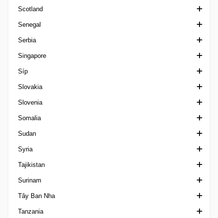
Scotland
Ykkosliiga
Premiere Ligue
Stars League
Arab Cup
Liga 1 Feminin
VĐQG San Marino
Senegal
Trophée des Champions
Cúp bóng đá châu Phi
Liga II
Coppa Titano
Challenge Cup Scotland
Serbia
CAC Games
Liga III
Super Cup San Marino
Championship Scotland
Ligue 1 Senegal
Singapore
Campeones Cup
Supercupa
Highland / Lowland
Cup Serbia
Síp
Caribbean Cup
League Cup Scotland
Prva Liga
Cup Singapore
Slovakia
Giao hữu câu lạc bộ
League One Scotland
VĐQG Serbia
VĐQG Singapore
Hạng nhất Síp
Slovenia
China Cup
Ngoại hạng Scotland
Srpska Liga
League Cup Singapore
Hạng nhì Síp
VĐQG Slovakia
Somalia
Club Friendlies Women
League Two Scotland
Hạng ba Síp
2. liga Slovakia
1. SNL
Sudan
CONMEBOL/UEFA Finalissima
Scottish Cup
Siêu Cup Síp
3. liga Slovakia
2. SNL
hạng Nhất Somalia
Syria
COTIF Tournament
SWF Scottish Cup
Cup Cyprus
Cup Slovakia
3. SNL
Ngoại hạng Sudan
Tajikistan
Emirates Cup
SWPL Cup
I Liga Women
Cup Slovenia
Ngoại hạng Syria
Surinam
FIFA Confederations Cup
VĐQG Tajikistan
Tây Ban Nha
FIFA U17 Women's World Cup
Suriname Major League
Tanzania
Giao hữu
Cúp Nhà vua Tây Ban Nha