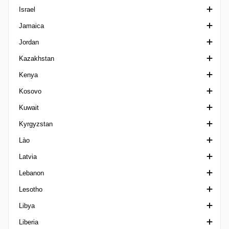
Israel
Gaucho 2
Cup Iceland
Piala Presiden
Siêu Cúp Iran
FAI Cup
Jamaica
Gaucho 3
Fotbolti.net Cup A
Hazfi Cup
FAI President's Cup
Liga Alef
Jordan
Goiano 1
League Cup Iceland
First Division
Ngoại hạng Israel
Ngoại hạng Jamaica
Kazakhstan
Goiano 2
Reykjavik Cup
Ngoại hạng Ireland
Liga Leumit
Ngoại hạng Jordan
Kenya
Goiano 3
Super Cup Iceland
League Cup Ireland
State Cup
Cup Jordan
1. Division Kazakhstan
Kosovo
Goiano U20
Women's President's Cup
Super Cup Israel
Siêu Cúp Jordan
Ngoại hạng Kazakhstan
Ngoại hạng Kenya
Kuwait
Maranhense 1
Toto Cup Ligat Al
Shield Cup Jordan
Siêu Cúp Kazakhstan
Shield Cup Kenya
Siêu Cup Kosovo
Kyrgyzstan
Maranhense 2
Cup Kazakhstan
Super League Kenya
VĐQG Kosovo
Crown Prince Cup Kuwait
Lào
Matogrossense 1
Cup Kosovo
Division 1 Kuwait
VĐQG Kyrgyzstan
Latvia
Matogrossense 2
VĐQG Kuwait
VĐQG Lào
Lebanon
Mineiro 1
Siêu Cúp Kuwait
1. Liga Latvia
Lesotho
Mineiro 2
Emir Cup Kuwait
Siêu Cúp Latvia
Cup Lebanon
Libya
Mineiro 3
VĐQG Latvia
Ngoại hạng Lebanon
Ngoại hạng Lesotho
Liberia
Mineiro U20
Cup Latvia
Federation Cup Lebanon
Ngoại hạng Libya