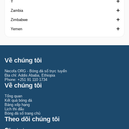
Ý
SheBelieves Cup
NNSW League 1
U19 League
Super Cup Uzbekistan
Segunda Division Venezuela
V-League
FAW Championship
Zambia
South American Youth Games
Northern NSW NPL
U21 League
Supercopa Venezuela
Hạng nhất Quốc gia
Ngoại hạng xứ Wales
Campionato Primavera 1
Zimbabwe
Southeast Asian Games
Northern Territory Premier League
Cup Quốc Gia Việt Nam
League Cup Wales
Campionato Primavera 2
Ngoại hạng Zambia
Yemen
The Atlantic Cup
NSW League One
Welsh Cup
Coppa Italia
Ngoại hạng Zimbabwe
Tipsport Malta Cup
Queensland NPL
Coppa Italia Primavera
Yemeni League
Tournoi Maurice Revello
Queensland Premier League
Coppa Italia Serie C
U20 Arab Championship
South Australia NPL Australia
Coppa Italia Serie D
Về chúng tôi
UAE-Qatar Super Shield
South Australia State League 1
Coppa Italia Women
Necofa ORG - Bóng đá số trực tuyến
UEFA/CONMEBOL Club Challenge
Tasmania Northern Championship
Serie A
Địa chỉ: Addis Ababa, Ethiopia
Phone: +251 91 110 1734
Về chúng tôi
WAFF Championship U23
Tasmania NPL
Serie A Women
Women's International Champions Cup
Tasmania Southern Championship
Serie B
Tổng quan
Kết quả bóng đá
Women's Olympic Qualifying Asia
Victoria NPL
Serie C
Bảng xếp hạng
Lịch thi đấu
Women's Olympic Qualifying CAF
Victoria PL 1
Siêu Cúp Ý
Bóng đá số trang chủ
Theo dõi chúng tôi
Women's WC Qualification Intercontinental Play-offs
Western Australia NPL
Serie D