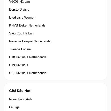
VĐQG Hà Lan
Eerste Divisie
Eredivisie Women
KNVB Beker Netherlands
Siêu Cúp Hà Lan
Reserve League Netherlands
Tweede Divisie
U18 Divisie 1 Netherlands
U19 Divisie 1
U21 Divisie 1 Netherlands
Giải Đấu Hot
Ngoại hạng Anh
La Liga