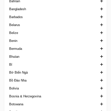
Bahrain
League Two England
Giải hạng nhì Argentina
Cup Poland
Charity Shield
VĐQG Bắc Macedonia
Bangladesh
National League England
Super Copa Argentina
Ekstraliga Women
Irish Cup
Cup North Macedonia
Cúp Nhà vua Bahrain
Barbados
National League Cup
Super Copa International
I Liga
League Cup Northern Ireland
Second League North Macedonia
Ngoại hạng Bahrain
Ngoại hạng Bangladesh
Belarus
National League N / S England
Torneo Federal A Argentina
II Liga
VĐQG Bắc Ireland
Siêu Cúp Bahrain
Federation Cup Bangladesh
Ngoại hạng Barbados
Belize
Non League Div One
Torneo Promocional Amateur
III Liga
Premier Intermediate League
Federation Cup Bahrain
Giải Bóng đá hạng Nhất Belarus
Benin
Non League Premier
Torneo Proyeccion
Super Cup Poland
Premiership Women
Cúp Bóng đá Belarus
Ngoại hạng Belize
Bermuda
Ngoại hạng Anh
Trofeo de Campeones
Ngoại hạng Belarus, Vysshaya Liga
Ngoại hạng Benin
Bhutan
Professional Development League
2. Division Belarus
Ngoại hạng Bermuda
Bỉ
U18 Premier League
Siêu Cúp Belarus
Ngoại hạng Bhutan
Bờ Biển Ngà
Women’s FA Community Shield
Reserve League Belarus
Super League Bhutan
Giải hạng Nhì Bỉ
Bồ Đào Nha
Women's FA Cup
Cúp Bóng đá Bỉ
VĐQG Bờ Biển Ngà
Bolivia
Women's Super League
First Amateur Division
1a Divisao Women
Bosnia & Herzegovina
WSL 2
First Division A
Campeonato de Portugal Prio
Cúp bóng đá Bolivia
Botswana
VĐQG Bỉ
Juniores U19
Giải hạng nhất Bolivia
Ngoại hạng Bosnia và Herzegovina