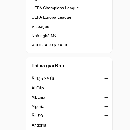
UEFA Champions League
UEFA Europa League
V-League
Nhà nghề Mỹ
VĐQG Ả Rập Xê Út
Tất cả giải Đấu
Ả Rập Xê Út
Ai Cập
Crown Prince Cup Saudi Arabia
Albania
Division 1 Saudi Arabia
Cúp quốc gia Ai Cập
Algeria
King's Cup Saudi Arabia
Cúp Liên đoàn Ai Cập
1st Division Albania
Ấn Độ
VĐQG Ả Rập Xê Út
Ngoại hạng Ai Cập
2nd Division
Coupe de la Ligue Algeria
Andorra
Siêu Cúp Ả Rập Xê Út
Second Division A
Cup Albania
Coupe Nationale
AIFF Super Cup India