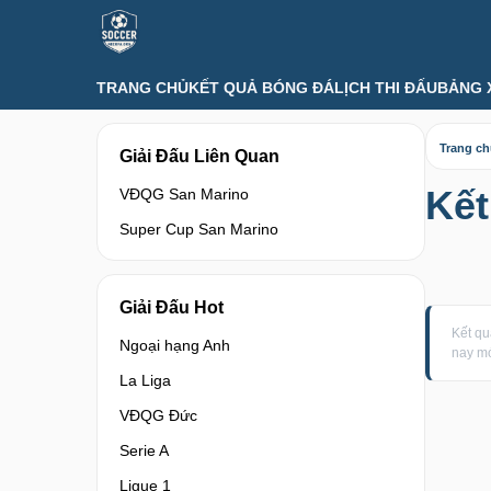
TRANG CHỦ
KẾT QUẢ BÓNG ĐÁ
LỊCH THI ĐẤU
BẢNG 
Trang c
Giải Đấu Liên Quan
Kết
VĐQG San Marino
Super Cup San Marino
Giải Đấu Hot
Kết qu
Ngoại hạng Anh
nay mớ
La Liga
VĐQG Đức
Serie A
Ligue 1