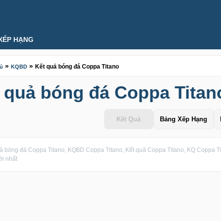
XẾP HẠNG
»
»
Kết quả bóng đá Coppa Titano
hủ
KQBD
 quả bóng đá Coppa Titan
Kết Quả
Bảng Xếp Hạng
ả bóng đá Coppa Titano, KQBD Coppa Titano, Kết quả Coppa Titano, KQ Coppa Ti
i nhất