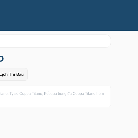
o
Lịch Thi Đấu
tano, Tỷ số Coppa Titano, Kết quả bóng đá Coppa Titano hôm