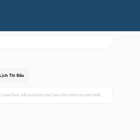
Lịch Thi Đấu
 Copa Peru, Kết quả bóng đá Copa Peru hôm nay mới nhất