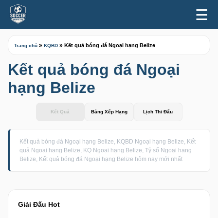
☰
»
»
Kết quả bóng đá Ngoại hạng Belize
Trang chủ
KQBD
Kết quả bóng đá Ngoại
hạng Belize
Kết Quả
Bảng Xếp Hạng
Lịch Thi Đấu
Kết quả bóng đá Ngoại hạng Belize, KQBD Ngoại hạng Belize, Kết
quả Ngoại hạng Belize, KQ Ngoại hạng Belize, Tỷ số Ngoại hạng
Belize, Kết quả bóng đá Ngoại hạng Belize hôm nay mới nhất
Giải Đấu Hot