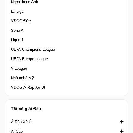
Ngoại hạng Anh
La Liga
VĐQG Đức
Serie A
Ligue 1
UEFA Champions League
UEFA Europa League
V-League
Nhà nghề Mỹ
VĐQG Ả Rập Xê Út
Tất cả giải Đấu
Ả Rập Xê Út
Ai Cập
Crown Prince Cup Saudi Arabia