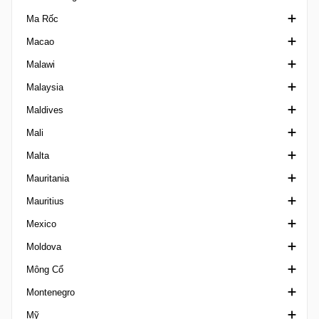
Ma Rốc
Paraense U20
1 Lyga
VĐQG Luxembourg
Macao
Paraibano 1
Siêu Cúp Lithuania
Cup Luxembourg
VĐQG Ma Rốc
Malawi
Paraibano 2 Brazil
Cup Lithuania
Botola 2
VĐQG Macao
Malaysia
Paraibano U20
Cup Morocco
VĐQG Malawi
Maldives
Paranaense 1
FA Cup Malaysia
Mali
Paranaense 2
Malaysia Cup
VĐQG Maldives
Malta
Paranaense 3
Hạng nhất Malaysia
Ngoại hạng Mali
Mauritania
Paranaense U20
MFL Cup
Challenge Cup Malta
Mauritius
Paulista A1
Super League Malaysia
Challenge League Malta
VĐQG Mauritania
Mexico
Paulista A2
Ngoại hạng Malta
Mauritian League
Moldova
Paulista A3
FA Trophy Malta
Copa MX
Mông Cổ
Paulista A4
Super Cup Malta
Copa por Mexico
Cupa Moldova
Montenegro
Paulista Série B
VĐQG Mexico
VĐQG Moldova
Ngoại hạng Mông Cổ
Mỹ
Paulista U20
Liga de Expansion MX
Liga 1 Moldova
Siêu Cúp Mông Cổ
VĐQG Montenegro