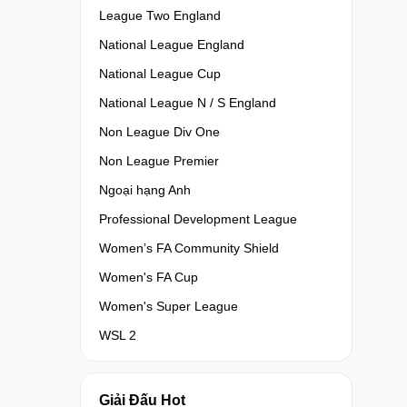
League Two England
National League England
National League Cup
National League N / S England
Non League Div One
Non League Premier
Ngoại hạng Anh
Professional Development League
Women’s FA Community Shield
Women's FA Cup
Women's Super League
WSL 2
Giải Đấu Hot