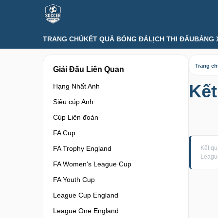
TRANG CHỦ
KẾT QUẢ BÓNG ĐÁ
LỊCH THI ĐẤU
BẢNG 
Trang c
Giải Đấu Liên Quan
Kết
Hạng Nhất Anh
Siêu cúp Anh
Cúp Liên đoàn
FA Cup
FA Trophy England
Kết q
Leagu
FA Women's League Cup
FA Youth Cup
League Cup England
League One England