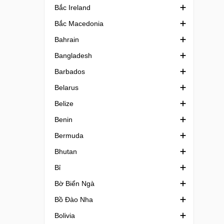
Bắc Ireland
League Cup England
Regionalliga Austria
Primera C
First League Armenia
Ngoại hạng Azerbaijan
Central Youth League
Bắc Macedonia
League One England
Primera D
Birinci Dasta
VĐQG Ba Lan
Championship Northern Ireland
Bahrain
League Two England
Giải hạng nhì Argentina
Cup Poland
Charity Shield
VĐQG Bắc Macedonia
Bangladesh
National League England
Super Copa Argentina
Ekstraliga Women
Irish Cup
Cup North Macedonia
Cúp Nhà vua Bahrain
Barbados
National League Cup
Super Copa International
I Liga
League Cup Northern Ireland
Second League North Macedonia
Ngoại hạng Bahrain
Ngoại hạng Bangladesh
Belarus
National League N / S England
Torneo Federal A Argentina
II Liga
VĐQG Bắc Ireland
Siêu Cúp Bahrain
Federation Cup Bangladesh
Ngoại hạng Barbados
Belize
Non League Div One
Torneo Promocional Amateur
III Liga
Premier Intermediate League
Federation Cup Bahrain
Giải Bóng đá hạng Nhất Belarus
Benin
Non League Premier
Torneo Proyeccion
Super Cup Poland
Premiership Women
Cúp Bóng đá Belarus
Ngoại hạng Belize
Bermuda
Ngoại hạng Anh
Trofeo de Campeones
Ngoại hạng Belarus, Vysshaya Liga
Ngoại hạng Benin
Bhutan
Professional Development League
2. Division Belarus
Ngoại hạng Bermuda
Bỉ
U18 Premier League
Siêu Cúp Belarus
Ngoại hạng Bhutan
Bờ Biển Ngà
Women’s FA Community Shield
Reserve League Belarus
Super League Bhutan
Giải hạng Nhì Bỉ
Bồ Đào Nha
Women's FA Cup
Cúp Bóng đá Bỉ
VĐQG Bờ Biển Ngà
Bolivia
Women's Super League
First Amateur Division
1a Divisao Women