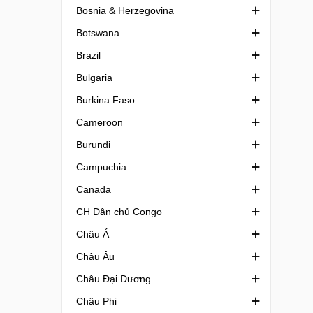
Bosnia & Herzegovina
WSL 2
First Division A
Campeonato de Portugal Prio
Cúp bóng đá Bolivia
Botswana
VĐQG Bỉ
Juniores U19
Giải hạng nhất Bolivia
Ngoại hạng Bosnia và Herzegovina
Brazil
Provincial
Liga 3 Portugal
Nacional B Bolivia
Cúp bóng đá Bosna và Hercegovina
Ngoại hạng Botswana
Bulgaria
Second Amateur Division
VĐQG Bồ Đào Nha
Torneo Amistoso de Verano
Premijer Liga
Acreano
Burkina Faso
Super Cup Belgium
Liga Revelacao U23
Alagoano 1
Cúp Bóng đá Bulgaria
Cameroon
Super League Belgium
Siêu Cúp Bồ Đào Nha
Alagoano 2
Hạng Nhất Bulgaria
Ligue 1 Burkina Faso
Burundi
Third Amateur Division
Segunda Liga
Alagoano U20
Hạng Nhì Bulgaria
VĐQG Cameroon
Campuchia
Taca da Liga
Amapaense Brazil
Hạng Ba Bulgaria
Siêu Cúp Cameroon
Ligue A
Canada
Taca de Portugal
Amazonense 1
Super Cup Bulgaria
Elite Two
Ngoại hạng Campuchia
CH Dân chủ Congo
Taca Revelacao U23
Amazonense 2
Hun Sen Cup
Ngoại hạng Canada
Châu Á
Baiano 1
Canadian Championship
Ligue 1 Congo DR
Châu Âu
Baiano 2
Canadian Soccer League
AFC Challenge Cup
Châu Đại Dương
Baiano U20
League 1 Ontario
AFC Challenge League
U20 Elite League
Châu Phi
Brasileiro de Aspirantes
Northern Super League
AFC Champions League Elite
UEFA Champions League
OFC Champions League