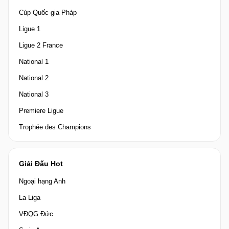
Cúp Quốc gia Pháp
Ligue 1
Ligue 2 France
National 1
National 2
National 3
Premiere Ligue
Trophée des Champions
Giải Đấu Hot
Ngoại hạng Anh
La Liga
VĐQG Đức