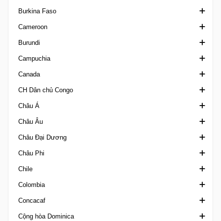
Burkina Faso
Super Cup Belgium
Liga Revelacao U23
Alagoano 1
Cúp Bóng đá Bulgaria
Cameroon
Super League Belgium
Siêu Cúp Bồ Đào Nha
Alagoano 2
Hạng Nhất Bulgaria
Ligue 1 Burkina Faso
Burundi
Third Amateur Division
Segunda Liga
Alagoano U20
Hạng Nhì Bulgaria
VĐQG Cameroon
Campuchia
Taca da Liga
Amapaense Brazil
Hạng Ba Bulgaria
Siêu Cúp Cameroon
Ligue A
Canada
Taca de Portugal
Amazonense 1
Super Cup Bulgaria
Elite Two
Ngoại hạng Campuchia
CH Dân chủ Congo
Taca Revelacao U23
Amazonense 2
Hun Sen Cup
Ngoại hạng Canada
Châu Á
Baiano 1
Canadian Championship
Ligue 1 Congo DR
Châu Âu
Baiano 2
Canadian Soccer League
AFC Challenge Cup
Châu Đại Dương
Baiano U20
League 1 Ontario
AFC Challenge League
U20 Elite League
Châu Phi
Brasileiro de Aspirantes
Northern Super League
AFC Champions League Elite
UEFA Champions League
OFC Champions League
Chile
Brasileiro Feminino A1
PCSL
AFC Champions League Two
UEFA Conference League
OFC Nations Cup
Africa Cup of Nations Qualification
Colombia
Brasileiro U17
AFC U17 Asian Cup
UEFA Europa League
OFC U19 Championship
Africa U20 Cup of Nations
Cúp Chile
Concacaf
Brasileiro U20 A
AFC U17 Asian Cup Qualification
UEFA European Championship
Africa U23 Cup of Nations Qualification
Hạng Nhì Chile
Cúp Colombia
Cộng hòa Dominica
Nữ VĐQG Brazil
AFC U17 Women's Asian Cup
UEFA European Championship Qualifiers
African Football League
VĐQG Chile
VĐQG Colombia
Concacaf Caribbean Club Shield