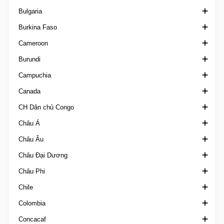
Bulgaria
Second Amateur Division
VĐQG Bồ Đào Nha
Torneo Amistoso de Verano
Premijer Liga
Acreano
Burkina Faso
Super Cup Belgium
Liga Revelacao U23
Alagoano 1
Cúp Bóng đá Bulgaria
Cameroon
Super League Belgium
Siêu Cúp Bồ Đào Nha
Alagoano 2
Hạng Nhất Bulgaria
Ligue 1 Burkina Faso
Burundi
Third Amateur Division
Segunda Liga
Alagoano U20
Hạng Nhì Bulgaria
VĐQG Cameroon
Campuchia
Taca da Liga
Amapaense Brazil
Hạng Ba Bulgaria
Siêu Cúp Cameroon
Ligue A
Canada
Taca de Portugal
Amazonense 1
Super Cup Bulgaria
Elite Two
Ngoại hạng Campuchia
CH Dân chủ Congo
Taca Revelacao U23
Amazonense 2
Hun Sen Cup
Ngoại hạng Canada
Châu Á
Baiano 1
Canadian Championship
Ligue 1 Congo DR
Châu Âu
Baiano 2
Canadian Soccer League
AFC Challenge Cup
Châu Đại Dương
Baiano U20
League 1 Ontario
AFC Challenge League
U20 Elite League
Châu Phi
Brasileiro de Aspirantes
Northern Super League
AFC Champions League Elite
UEFA Champions League
OFC Champions League
Chile
Brasileiro Feminino A1
PCSL
AFC Champions League Two
UEFA Conference League
OFC Nations Cup
Africa Cup of Nations Qualification
Colombia
Brasileiro U17
AFC U17 Asian Cup
UEFA Europa League
OFC U19 Championship
Africa U20 Cup of Nations
Cúp Chile
Concacaf
Brasileiro U20 A
AFC U17 Asian Cup Qualification
UEFA European Championship
Africa U23 Cup of Nations Qualification
Hạng Nhì Chile
Cúp Colombia