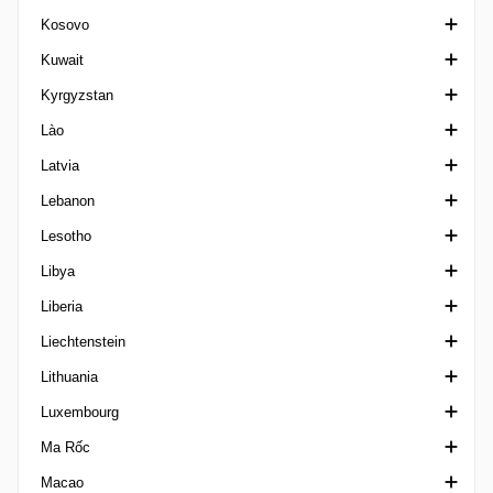
Kosovo
Goiano U20
Women's President's Cup
Super Cup Israel
Siêu Cúp Jordan
Ngoại hạng Kazakhstan
Ngoại hạng Kenya
Kuwait
Maranhense 1
Toto Cup Ligat Al
Shield Cup Jordan
Siêu Cúp Kazakhstan
Shield Cup Kenya
Siêu Cup Kosovo
Kyrgyzstan
Maranhense 2
Cup Kazakhstan
Super League Kenya
VĐQG Kosovo
Crown Prince Cup Kuwait
Lào
Matogrossense 1
Cup Kosovo
Division 1 Kuwait
VĐQG Kyrgyzstan
Latvia
Matogrossense 2
VĐQG Kuwait
VĐQG Lào
Lebanon
Mineiro 1
Siêu Cúp Kuwait
1. Liga Latvia
Lesotho
Mineiro 2
Emir Cup Kuwait
Siêu Cúp Latvia
Cup Lebanon
Libya
Mineiro 3
VĐQG Latvia
Ngoại hạng Lebanon
Ngoại hạng Lesotho
Liberia
Mineiro U20
Cup Latvia
Federation Cup Lebanon
Ngoại hạng Libya
Liechtenstein
Paraense A
LFA First Division
Lithuania
Paraense B1
Cup Liechtenstein
Luxembourg
Paraense B2
VĐQG Lithuania
Ma Rốc
Paraense U20
1 Lyga
VĐQG Luxembourg
Macao
Paraibano 1
Siêu Cúp Lithuania
Cup Luxembourg
VĐQG Ma Rốc