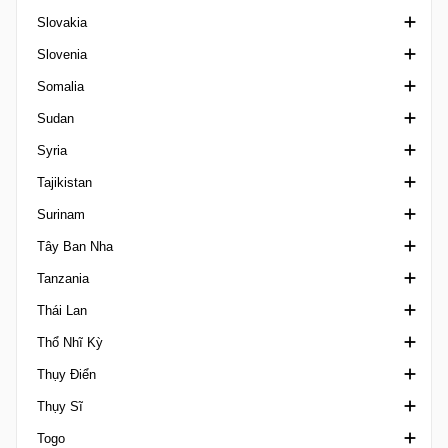
Slovakia
Giao hữu câu lạc bộ
League One Scotland
VĐQG Serbia
VĐQG Singapore
Hạng nhất Síp
Slovenia
China Cup
Ngoại hạng Scotland
Srpska Liga
League Cup Singapore
Hạng nhì Síp
VĐQG Slovakia
Somalia
Club Friendlies Women
League Two Scotland
Hạng ba Síp
2. liga Slovakia
1. SNL
Sudan
CONMEBOL/UEFA Finalissima
Scottish Cup
Siêu Cup Síp
3. liga Slovakia
2. SNL
hạng Nhất Somalia
Syria
COTIF Tournament
SWF Scottish Cup
Cup Cyprus
Cup Slovakia
3. SNL
Ngoại hạng Sudan
Tajikistan
Emirates Cup
SWPL Cup
I Liga Women
Cup Slovenia
Ngoại hạng Syria
Surinam
FIFA Confederations Cup
VĐQG Tajikistan
Tây Ban Nha
FIFA U17 Women's World Cup
Suriname Major League
Tanzania
Giao hữu
Cúp Nhà vua Tây Ban Nha
Thái Lan
FIFA U20 Women's World Cup
Copa Federacion
Ligi kuu Bara
Thổ Nhĩ Kỳ
Friendlies Women
La Liga
FA Cup Thailand
Thụy Điển
Gulf Cup of Nations
Primera Division Femenina
League Cup Thailand
1. Lig
Thụy Sĩ
International Champions Cup
Primera Division RFEF
VĐQG Thái Lan
2. Lig
VĐQG Thụy Điển
Togo
Islamic Solidarity Games
Segunda Division Spain
Thai Champions Cup
3. Lig Turkey
Damallsvenskan
1. Liga Classic