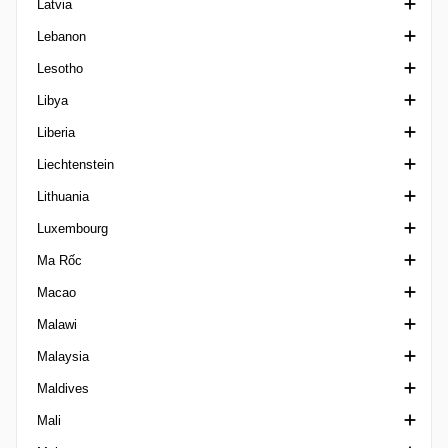
Latvia
Matogrossense 2
VĐQG Kuwait
VĐQG Lào
Lebanon
Mineiro 1
Siêu Cúp Kuwait
1. Liga Latvia
Lesotho
Mineiro 2
Emir Cup Kuwait
Siêu Cúp Latvia
Cup Lebanon
Libya
Mineiro 3
VĐQG Latvia
Ngoại hạng Lebanon
Ngoại hạng Lesotho
Liberia
Mineiro U20
Cup Latvia
Federation Cup Lebanon
Ngoại hạng Libya
Liechtenstein
Paraense A
LFA First Division
Lithuania
Paraense B1
Cup Liechtenstein
Luxembourg
Paraense B2
VĐQG Lithuania
Ma Rốc
Paraense U20
1 Lyga
VĐQG Luxembourg
Macao
Paraibano 1
Siêu Cúp Lithuania
Cup Luxembourg
VĐQG Ma Rốc
Malawi
Paraibano 2 Brazil
Cup Lithuania
Botola 2
VĐQG Macao
Malaysia
Paraibano U20
Cup Morocco
VĐQG Malawi
Maldives
Paranaense 1
FA Cup Malaysia
Mali
Paranaense 2
Malaysia Cup
VĐQG Maldives