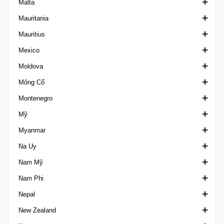
Malta
Paranaense 3
Hạng nhất Malaysia
Ngoại hạng Mali
Mauritania
Paranaense U20
MFL Cup
Challenge Cup Malta
Mauritius
Paulista A1
Super League Malaysia
Challenge League Malta
VĐQG Mauritania
Mexico
Paulista A2
Ngoại hạng Malta
Mauritian League
Moldova
Paulista A3
FA Trophy Malta
Copa MX
Mông Cổ
Paulista A4
Super Cup Malta
Copa por Mexico
Cupa Moldova
Montenegro
Paulista Série B
VĐQG Mexico
VĐQG Moldova
Ngoại hạng Mông Cổ
Mỹ
Paulista U20
Liga de Expansion MX
Liga 1 Moldova
Siêu Cúp Mông Cổ
VĐQG Montenegro
Myanmar
Pernambucano 1
Liga MX Femenil
Cup Montenegro
Nhà nghề Mỹ
Na Uy
Pernambucano 2
Liga Premier Serie A
Second League Montenegro
MLS All-Star
VĐQG Myanmar
Nam Mỹ
Pernambucano 3
Liga Premier Serie B
MLS Next Pro
1. Division Norway
Nam Phi
Pernambucano U20
Supercopa MX
NASL
1. Division Women
CONMEBOL Copa America
Nepal
Piauiense
U20 League
NISA
2. Division Norway
CONMEBOL Copa America Femenina
1st Division South Africa
New Zealand
Potiguar 1
U23 League
NPSL
VĐQG Na Uy
CONMEBOL Libertadores
8 Cup
A Division