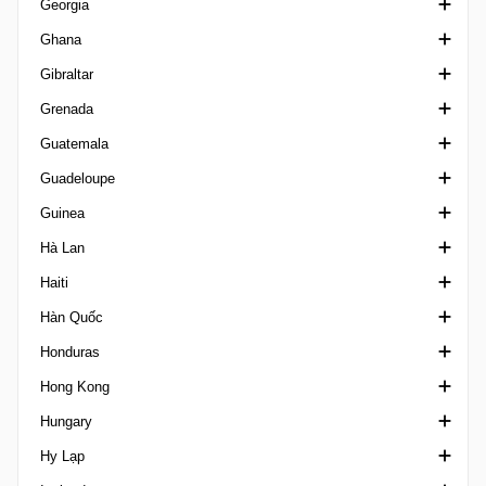
Georgia
Cearense 2
Concacaf Women's World Cup Qualifiers
Oberliga
Hạng nhất Gambia
Ghana
Cearense 3
Copa Centroamericana
Siêu Cúp Đức
VĐQG Georgia
Gibraltar
Cearense U20
Regionalliga Germany
David Kipiani Cup
Cúp Quốc gia Ghana
Grenada
Copa Alagoas
Supercup der Frauen
Erovnuli Liga 2
Ngoại hạng Ghana
Ngoại hạng Gibraltar
Guatemala
Copa do Brasil
U19 Bundesliga
Siêu Cúp Georgia
Siêu Cúp Ghana
Siêu Cúp Gibraltar
Ngoại hạng Grenada
Guadeloupe
Copa do Brasil U17
Liga 3 Georgia
Rock Cup
VĐQG Guatemala
Guinea
Copa do Brasil U20
Primera Division Guatemala
Division d'Honneur
Hà Lan
Copa do Nordeste
VĐQG Guinea
Haiti
Copa Espírito Santo
Derde Divisie
Hàn Quốc
Copa Fares Lopes
VĐQG Hà Lan
Ligue Haitienne Haiti
Honduras
Copa Gaucha
Eerste Divisie
K League 1
Hong Kong
Copa Grao Para
Eredivisie Women
K League 2
VĐQG Honduras
Hungary
Copa Paulista
KNVB Beker Netherlands
K League Cup
FA Cup Hong Kong
Hy Lạp
Copa Rio
Siêu Cúp Hà Lan
Cúp Quốc Gia Hàn Quốc
Ngoại hạng Hong Kong
VĐQG Hungary