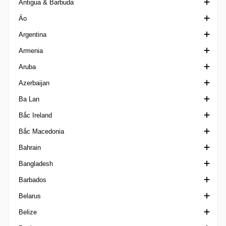
Antigua & Barbuda
Reserve League Algeria
I-League 2 India
Copa Constitucio
Hạng Nhất Anh
Áo
Super Cup Algeria
VĐQG Ấn Độ
Super Cup Andorra
Siêu cúp Anh
VĐQG Antigua & Barbuda
Argentina
Santosh Trophy India
Cúp Liên đoàn
Giải hạng hai Áo
Armenia
FA Cup
VĐQG Áo
Cúp quốc gia Argentina
Aruba
FA Trophy England
Cúp Bóng đá Áo
Cúp Siêu giải đấu
Cup Armenia
Azerbaijan
FA Women's League Cup
Frauenliga
VĐQG Argentina, Torneo Betano
Ngoại hạng Armenia
Division di Honor
Ba Lan
FA Youth Cup
Landesliga
Prim B Metro Argentina
Super Cup Armenia
Cúp Bóng đá Azerbaijan
Bắc Ireland
League Cup England
Regionalliga Austria
Primera C
First League Armenia
Ngoại hạng Azerbaijan
Central Youth League
Bắc Macedonia
League One England
Primera D
Birinci Dasta
VĐQG Ba Lan
Championship Northern Ireland
Bahrain
League Two England
Giải hạng nhì Argentina
Cup Poland
Charity Shield
VĐQG Bắc Macedonia
Bangladesh
National League England
Super Copa Argentina
Ekstraliga Women
Irish Cup
Cup North Macedonia
Cúp Nhà vua Bahrain
Barbados
National League Cup
Super Copa International
I Liga
League Cup Northern Ireland
Second League North Macedonia
Ngoại hạng Bahrain
Ngoại hạng Bangladesh
Belarus
National League N / S England
Torneo Federal A Argentina
II Liga
VĐQG Bắc Ireland
Siêu Cúp Bahrain
Federation Cup Bangladesh
Ngoại hạng Barbados
Belize
Non League Div One
Torneo Promocional Amateur
III Liga
Premier Intermediate League
Federation Cup Bahrain
Giải Bóng đá hạng Nhất Belarus