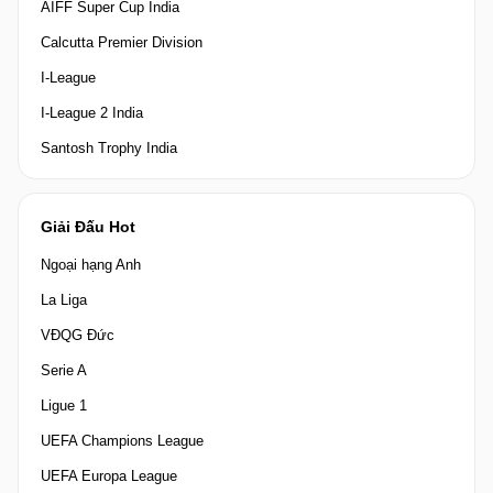
AIFF Super Cup India
Calcutta Premier Division
I-League
I-League 2 India
Santosh Trophy India
Giải Đấu Hot
Ngoại hạng Anh
La Liga
VĐQG Đức
Serie A
Ligue 1
UEFA Champions League
UEFA Europa League