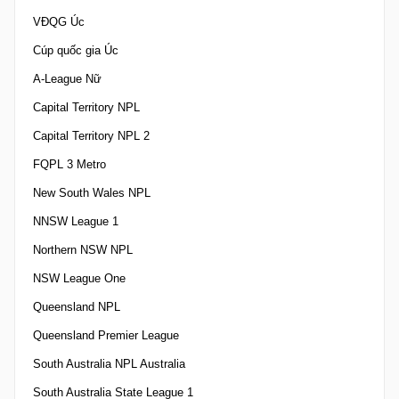
VĐQG Úc
Cúp quốc gia Úc
A-League Nữ
Capital Territory NPL
Capital Territory NPL 2
FQPL 3 Metro
New South Wales NPL
NNSW League 1
Northern NSW NPL
NSW League One
Queensland NPL
Queensland Premier League
South Australia NPL Australia
South Australia State League 1