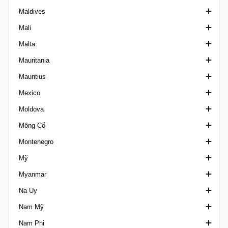
Maldives
Paranaense 1
FA Cup Malaysia
Mali
Paranaense 2
Malaysia Cup
VĐQG Maldives
Malta
Paranaense 3
Hạng nhất Malaysia
Ngoại hạng Mali
Mauritania
Paranaense U20
MFL Cup
Challenge Cup Malta
Mauritius
Paulista A1
Super League Malaysia
Challenge League Malta
VĐQG Mauritania
Mexico
Paulista A2
Ngoại hạng Malta
Mauritian League
Moldova
Paulista A3
FA Trophy Malta
Copa MX
Mông Cổ
Paulista A4
Super Cup Malta
Copa por Mexico
Cupa Moldova
Montenegro
Paulista Série B
VĐQG Mexico
VĐQG Moldova
Ngoại hạng Mông Cổ
Mỹ
Paulista U20
Liga de Expansion MX
Liga 1 Moldova
Siêu Cúp Mông Cổ
VĐQG Montenegro
Myanmar
Pernambucano 1
Liga MX Femenil
Cup Montenegro
Nhà nghề Mỹ
Na Uy
Pernambucano 2
Liga Premier Serie A
Second League Montenegro
MLS All-Star
VĐQG Myanmar
Nam Mỹ
Pernambucano 3
Liga Premier Serie B
MLS Next Pro
1. Division Norway
Nam Phi
Pernambucano U20
Supercopa MX
NASL
1. Division Women
CONMEBOL Copa America