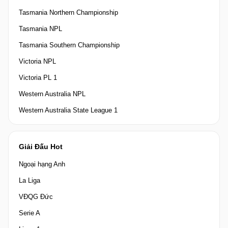
Tasmania Northern Championship
Tasmania NPL
Tasmania Southern Championship
Victoria NPL
Victoria PL 1
Western Australia NPL
Western Australia State League 1
Giải Đấu Hot
Ngoại hạng Anh
La Liga
VĐQG Đức
Serie A