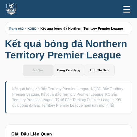
☰
»
»
Kết quả bóng đá Northern Territory Premier League
Trang chủ
KQBD
Kết quả bóng đá Northern
Territory Premier League
Kết Quả
Bảng Xếp Hạng
Lịch Thi Đấu
Kết quả bóng đá Bắc Territory Premier League, KQBD Bắc Territory
Premier League, Kết quả Bắc Territory Premier League, KQ Bắc
Territory Premier League, Tỷ số Bắc Territory Premier League, Kết
quả bóng đá Bắc Territory Premier League hôm nay mới nhất
Giải Đấu Liên Quan