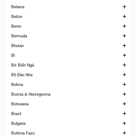
Belarus
National League N / S England
Torneo Federal A Argentina
II Liga
VĐQG Bắc Ireland
Siêu Cúp Bahrain
Federation Cup Bangladesh
Ngoại hạng Barbados
Belize
Non League Div One
Torneo Promocional Amateur
III Liga
Premier Intermediate League
Federation Cup Bahrain
Giải Bóng đá hạng Nhất Belarus
Benin
Non League Premier
Torneo Proyeccion
Super Cup Poland
Premiership Women
Cúp Bóng đá Belarus
Ngoại hạng Belize
Bermuda
Ngoại hạng Anh
Trofeo de Campeones
Ngoại hạng Belarus, Vysshaya Liga
Ngoại hạng Benin
Bhutan
Professional Development League
2. Division Belarus
Ngoại hạng Bermuda
Bỉ
U18 Premier League
Siêu Cúp Belarus
Ngoại hạng Bhutan
Bờ Biển Ngà
Women’s FA Community Shield
Reserve League Belarus
Super League Bhutan
Giải hạng Nhì Bỉ
Bồ Đào Nha
Women's FA Cup
Cúp Bóng đá Bỉ
VĐQG Bờ Biển Ngà
Bolivia
Women's Super League
First Amateur Division
1a Divisao Women
Bosnia & Herzegovina
WSL 2
First Division A
Campeonato de Portugal Prio
Cúp bóng đá Bolivia
Botswana
VĐQG Bỉ
Juniores U19
Giải hạng nhất Bolivia
Ngoại hạng Bosnia và Herzegovina
Brazil
Provincial
Liga 3 Portugal
Nacional B Bolivia
Cúp bóng đá Bosna và Hercegovina
Ngoại hạng Botswana
Bulgaria
Second Amateur Division
VĐQG Bồ Đào Nha
Torneo Amistoso de Verano
Premijer Liga
Acreano
Burkina Faso
Super Cup Belgium
Liga Revelacao U23
Alagoano 1
Cúp Bóng đá Bulgaria