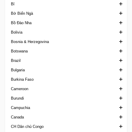
Bỉ
U18 Premier League
Siêu Cúp Belarus
Ngoại hạng Bhutan
Bờ Biển Ngà
Women’s FA Community Shield
Reserve League Belarus
Super League Bhutan
Giải hạng Nhì Bỉ
Bồ Đào Nha
Women's FA Cup
Cúp Bóng đá Bỉ
VĐQG Bờ Biển Ngà
Bolivia
Women's Super League
First Amateur Division
1a Divisao Women
Bosnia & Herzegovina
WSL 2
First Division A
Campeonato de Portugal Prio
Cúp bóng đá Bolivia
Botswana
VĐQG Bỉ
Juniores U19
Giải hạng nhất Bolivia
Ngoại hạng Bosnia và Herzegovina
Brazil
Provincial
Liga 3 Portugal
Nacional B Bolivia
Cúp bóng đá Bosna và Hercegovina
Ngoại hạng Botswana
Bulgaria
Second Amateur Division
VĐQG Bồ Đào Nha
Torneo Amistoso de Verano
Premijer Liga
Acreano
Burkina Faso
Super Cup Belgium
Liga Revelacao U23
Alagoano 1
Cúp Bóng đá Bulgaria
Cameroon
Super League Belgium
Siêu Cúp Bồ Đào Nha
Alagoano 2
Hạng Nhất Bulgaria
Ligue 1 Burkina Faso
Burundi
Third Amateur Division
Segunda Liga
Alagoano U20
Hạng Nhì Bulgaria
VĐQG Cameroon
Campuchia
Taca da Liga
Amapaense Brazil
Hạng Ba Bulgaria
Siêu Cúp Cameroon
Ligue A
Canada
Taca de Portugal
Amazonense 1
Super Cup Bulgaria
Elite Two
Ngoại hạng Campuchia
CH Dân chủ Congo
Taca Revelacao U23
Amazonense 2
Hun Sen Cup
Ngoại hạng Canada