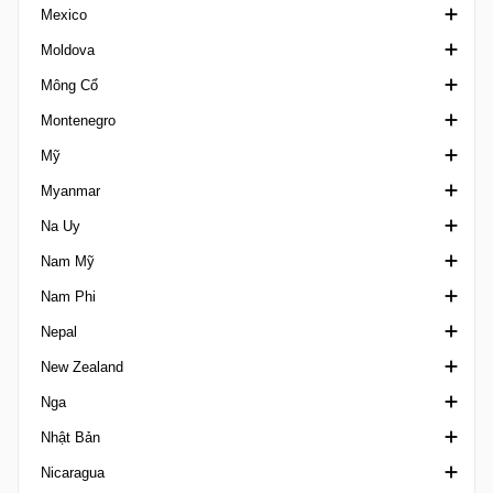
Mexico
Paulista A2
Ngoại hạng Malta
Mauritian League
Moldova
Paulista A3
FA Trophy Malta
Copa MX
Mông Cổ
Paulista A4
Super Cup Malta
Copa por Mexico
Cupa Moldova
Montenegro
Paulista Série B
VĐQG Mexico
VĐQG Moldova
Ngoại hạng Mông Cổ
Mỹ
Paulista U20
Liga de Expansion MX
Liga 1 Moldova
Siêu Cúp Mông Cổ
VĐQG Montenegro
Myanmar
Pernambucano 1
Liga MX Femenil
Cup Montenegro
Nhà nghề Mỹ
Na Uy
Pernambucano 2
Liga Premier Serie A
Second League Montenegro
MLS All-Star
VĐQG Myanmar
Nam Mỹ
Pernambucano 3
Liga Premier Serie B
MLS Next Pro
1. Division Norway
Nam Phi
Pernambucano U20
Supercopa MX
NASL
1. Division Women
CONMEBOL Copa America
Nepal
Piauiense
U20 League
NISA
2. Division Norway
CONMEBOL Copa America Femenina
1st Division South Africa
New Zealand
Potiguar 1
U23 League
NPSL
VĐQG Na Uy
CONMEBOL Libertadores
8 Cup
A Division
Nga
Potiguar 2
NWSL
3. Division Norway
CONMEBOL Libertadores Femenina
Cup South Africa
VĐQG New Zealand
Nhật Bản
Potiguar U20
NWSL Challenge Cup
Nasjonal U19 Champions League
CONMEBOL Libertadores U20
Diski Challenge
Chatham Cup
Ngoại hạng Crimea
Nicaragua
Primeira Liga Brazil
NWSL Fall Series
NM Cupen
CONMEBOL Pre-Olympic Tournament
Diski Shield
Premiership New Zealand
Cup Russia
Cúp Hoàng đế Nhật Bản