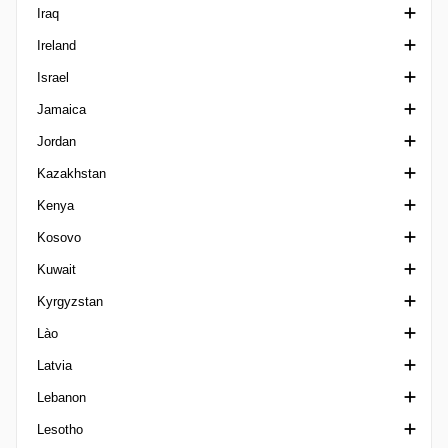
Iraq
Estadual Junior U20
U19 Divisie 1
HKPL Cup
Hạng Nhì Hy Lạp
2. Deild
Liga 2 Indonesia
Azadegan League
Ireland
Gaucho 1
U21 Divisie 1 Netherlands
Gamma Ethniki
Besta deild Women
Piala Indonesia
VĐQG Iran
VĐQG I-rắc
Israel
Gaucho 2
Cup Iceland
Piala Presiden
Siêu Cúp Iran
FAI Cup
Jamaica
Gaucho 3
Fotbolti.net Cup A
Hazfi Cup
FAI President's Cup
Liga Alef
Jordan
Goiano 1
League Cup Iceland
First Division
Ngoại hạng Israel
Ngoại hạng Jamaica
Kazakhstan
Goiano 2
Reykjavik Cup
Ngoại hạng Ireland
Liga Leumit
Ngoại hạng Jordan
Kenya
Goiano 3
Super Cup Iceland
League Cup Ireland
State Cup
Cup Jordan
1. Division Kazakhstan
Kosovo
Goiano U20
Women's President's Cup
Super Cup Israel
Siêu Cúp Jordan
Ngoại hạng Kazakhstan
Ngoại hạng Kenya
Kuwait
Maranhense 1
Toto Cup Ligat Al
Shield Cup Jordan
Siêu Cúp Kazakhstan
Shield Cup Kenya
Siêu Cup Kosovo
Kyrgyzstan
Maranhense 2
Cup Kazakhstan
Super League Kenya
VĐQG Kosovo
Crown Prince Cup Kuwait
Lào
Matogrossense 1
Cup Kosovo
Division 1 Kuwait
VĐQG Kyrgyzstan
Latvia
Matogrossense 2
VĐQG Kuwait
VĐQG Lào
Lebanon
Mineiro 1
Siêu Cúp Kuwait
1. Liga Latvia
Lesotho
Mineiro 2
Emir Cup Kuwait
Siêu Cúp Latvia
Cup Lebanon