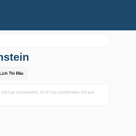
nstein
Lịch Thi Đấu
 KQ Cup Liechtenstein, Tỷ số Cup Liechtenstein, Kết quả