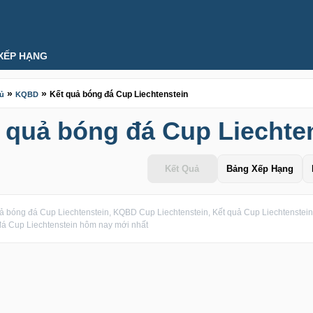
XẾP HẠNG
»
»
Kết quả bóng đá Cup Liechtenstein
hủ
KQBD
 quả bóng đá Cup Liechte
Kết Quả
Bảng Xếp Hạng
ả bóng đá Cup Liechtenstein, KQBD Cup Liechtenstein, Kết quả Cup Liechtenstein,
á Cup Liechtenstein hôm nay mới nhất