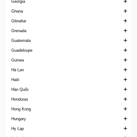
Georgia
Cearense 2
Concacaf Women's World Cup Qualifiers
Oberliga
Hạng nhất Gambia
Ghana
Cearense 3
Copa Centroamericana
Siêu Cúp Đức
VĐQG Georgia
Gibraltar
Cearense U20
Regionalliga Germany
David Kipiani Cup
Cúp Quốc gia Ghana
Grenada
Copa Alagoas
Supercup der Frauen
Erovnuli Liga 2
Ngoại hạng Ghana
Ngoại hạng Gibraltar
Guatemala
Copa do Brasil
U19 Bundesliga
Siêu Cúp Georgia
Siêu Cúp Ghana
Siêu Cúp Gibraltar
Ngoại hạng Grenada
Guadeloupe
Copa do Brasil U17
Liga 3 Georgia
Rock Cup
VĐQG Guatemala
Guinea
Copa do Brasil U20
Primera Division Guatemala
Division d'Honneur
Hà Lan
Copa do Nordeste
VĐQG Guinea
Haiti
Copa Espírito Santo
Derde Divisie
Hàn Quốc
Copa Fares Lopes
VĐQG Hà Lan
Ligue Haitienne Haiti
Honduras
Copa Gaucha
Eerste Divisie
K League 1
Hong Kong
Copa Grao Para
Eredivisie Women
K League 2
VĐQG Honduras
Hungary
Copa Paulista
KNVB Beker Netherlands
K League Cup
FA Cup Hong Kong
Hy Lạp
Copa Rio
Siêu Cúp Hà Lan
Cúp Quốc Gia Hàn Quốc
Ngoại hạng Hong Kong
VĐQG Hungary