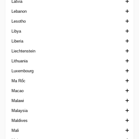
Latvia
Matogrossense 2
VĐQG Kuwait
VĐQG Lào
Lebanon
Mineiro 1
Siêu Cúp Kuwait
1. Liga Latvia
Lesotho
Mineiro 2
Emir Cup Kuwait
Siêu Cúp Latvia
Cup Lebanon
Libya
Mineiro 3
VĐQG Latvia
Ngoại hạng Lebanon
Ngoại hạng Lesotho
Liberia
Mineiro U20
Cup Latvia
Federation Cup Lebanon
Ngoại hạng Libya
Liechtenstein
Paraense A
LFA First Division
Lithuania
Paraense B1
Cup Liechtenstein
Luxembourg
Paraense B2
VĐQG Lithuania
Ma Rốc
Paraense U20
1 Lyga
VĐQG Luxembourg
Macao
Paraibano 1
Siêu Cúp Lithuania
Cup Luxembourg
VĐQG Ma Rốc
Malawi
Paraibano 2 Brazil
Cup Lithuania
Botola 2
VĐQG Macao
Malaysia
Paraibano U20
Cup Morocco
VĐQG Malawi
Maldives
Paranaense 1
FA Cup Malaysia
Mali
Paranaense 2
Malaysia Cup
VĐQG Maldives