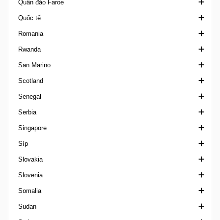
Quần đảo Faroe
Siêu Cúp Brazil
Copa Peru
League Cup Finland
Ligue 1
PFL
Emir Cup Qatar
Quốc tế
Sul-Matogrossense
Supercopa Peru
VĐQG Phần Lan
Ligue 2 France
Qatar Cup
1. Deild Faroe Islands
Romania
Tocantinense
Suomen Cup
National 1
VĐQG Qatar
Ngoại hạng Faroe
Cúp Vô địch Châu Á
Rwanda
Ykkonen
National 2
QFA Cup
Siêu Cúp Faroe
Algarve Cup
Cupa Romaniei
San Marino
Ykkoscup Finland
National 3
Second Division
Logmanssteypid
Arab Club Champions Cup
VĐQG Romania
VĐQG Rwanda
Scotland
Ykkosliiga
Premiere Ligue
Stars League
Arab Cup
Liga 1 Feminin
VĐQG San Marino
Senegal
Trophée des Champions
Cúp bóng đá châu Phi
Liga II
Coppa Titano
Challenge Cup Scotland
Serbia
CAC Games
Liga III
Super Cup San Marino
Championship Scotland
Ligue 1 Senegal
Singapore
Campeones Cup
Supercupa
Highland / Lowland
Cup Serbia
Síp
Caribbean Cup
League Cup Scotland
Prva Liga
Cup Singapore
Slovakia
Giao hữu câu lạc bộ
League One Scotland
VĐQG Serbia
VĐQG Singapore
Hạng nhất Síp
Slovenia
China Cup
Ngoại hạng Scotland
Srpska Liga
League Cup Singapore
Hạng nhì Síp
VĐQG Slovakia
Somalia
Club Friendlies Women
League Two Scotland
Hạng ba Síp
2. liga Slovakia
1. SNL
Sudan
CONMEBOL/UEFA Finalissima
Scottish Cup
Siêu Cup Síp
3. liga Slovakia
2. SNL
hạng Nhất Somalia