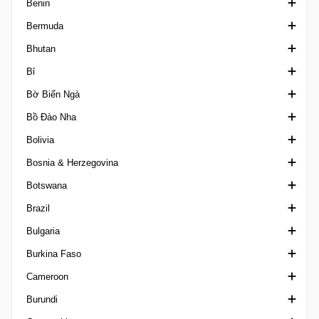
Benin
Non League Premier
Torneo Proyeccion
Super Cup Poland
Premiership Women
Cúp Bóng đá Belarus
Ngoại hạng Belize
Bermuda
Ngoại hạng Anh
Trofeo de Campeones
Ngoại hạng Belarus, Vysshaya Liga
Ngoại hạng Benin
Bhutan
Professional Development League
2. Division Belarus
Ngoại hạng Bermuda
Bỉ
U18 Premier League
Siêu Cúp Belarus
Ngoại hạng Bhutan
Bờ Biển Ngà
Women’s FA Community Shield
Reserve League Belarus
Super League Bhutan
Giải hạng Nhì Bỉ
Bồ Đào Nha
Women's FA Cup
Cúp Bóng đá Bỉ
VĐQG Bờ Biển Ngà
Bolivia
Women's Super League
First Amateur Division
1a Divisao Women
Bosnia & Herzegovina
WSL 2
First Division A
Campeonato de Portugal Prio
Cúp bóng đá Bolivia
Botswana
VĐQG Bỉ
Juniores U19
Giải hạng nhất Bolivia
Ngoại hạng Bosnia và Herzegovina
Brazil
Provincial
Liga 3 Portugal
Nacional B Bolivia
Cúp bóng đá Bosna và Hercegovina
Ngoại hạng Botswana
Bulgaria
Second Amateur Division
VĐQG Bồ Đào Nha
Torneo Amistoso de Verano
Premijer Liga
Acreano
Burkina Faso
Super Cup Belgium
Liga Revelacao U23
Alagoano 1
Cúp Bóng đá Bulgaria
Cameroon
Super League Belgium
Siêu Cúp Bồ Đào Nha
Alagoano 2
Hạng Nhất Bulgaria
Ligue 1 Burkina Faso
Burundi
Third Amateur Division
Segunda Liga
Alagoano U20
Hạng Nhì Bulgaria
VĐQG Cameroon