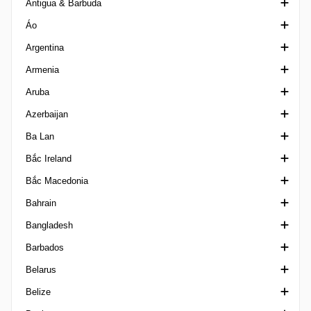
Antigua & Barbuda
Reserve League Algeria
I-League 2 India
Copa Constitucio
Hạng Nhất Anh
Áo
Super Cup Algeria
VĐQG Ấn Độ
Super Cup Andorra
Siêu cúp Anh
VĐQG Antigua & Barbuda
Argentina
Santosh Trophy India
Cúp Liên đoàn
Giải hạng hai Áo
Armenia
FA Cup
VĐQG Áo
Cúp quốc gia Argentina
Aruba
FA Trophy England
Cúp Bóng đá Áo
Cúp Siêu giải đấu
Cup Armenia
Azerbaijan
FA Women's League Cup
Frauenliga
VĐQG Argentina, Torneo Betano
Ngoại hạng Armenia
Division di Honor
Ba Lan
FA Youth Cup
Landesliga
Prim B Metro Argentina
Super Cup Armenia
Cúp Bóng đá Azerbaijan
Bắc Ireland
League Cup England
Regionalliga Austria
Primera C
First League Armenia
Ngoại hạng Azerbaijan
Central Youth League
Bắc Macedonia
League One England
Primera D
Birinci Dasta
VĐQG Ba Lan
Championship Northern Ireland
Bahrain
League Two England
Giải hạng nhì Argentina
Cup Poland
Charity Shield
VĐQG Bắc Macedonia
Bangladesh
National League England
Super Copa Argentina
Ekstraliga Women
Irish Cup
Cup North Macedonia
Cúp Nhà vua Bahrain
Barbados
National League Cup
Super Copa International
I Liga
League Cup Northern Ireland
Second League North Macedonia
Ngoại hạng Bahrain
Ngoại hạng Bangladesh
Belarus
National League N / S England
Torneo Federal A Argentina
II Liga
VĐQG Bắc Ireland
Siêu Cúp Bahrain
Federation Cup Bangladesh
Ngoại hạng Barbados
Belize
Non League Div One
Torneo Promocional Amateur
III Liga
Premier Intermediate League
Federation Cup Bahrain
Giải Bóng đá hạng Nhất Belarus