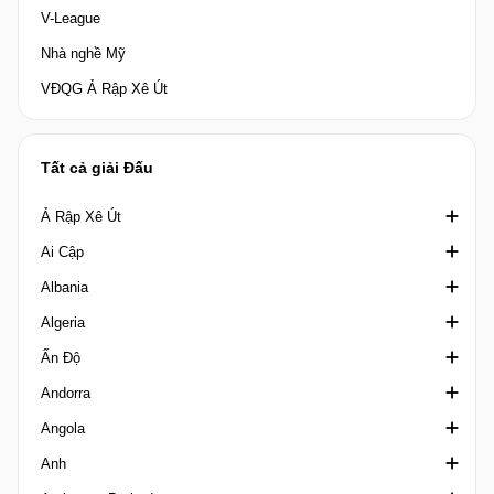
V-League
Nhà nghề Mỹ
VĐQG Ả Rập Xê Út
Tất cả giải Đấu
Ả Rập Xê Út
Ai Cập
Crown Prince Cup Saudi Arabia
Albania
Division 1 Saudi Arabia
Cúp quốc gia Ai Cập
Algeria
King's Cup Saudi Arabia
Cúp Liên đoàn Ai Cập
1st Division Albania
Ấn Độ
VĐQG Ả Rập Xê Út
Ngoại hạng Ai Cập
2nd Division
Coupe de la Ligue Algeria
Andorra
Siêu Cúp Ả Rập Xê Út
Second Division A
Cup Albania
Coupe Nationale
AIFF Super Cup India
Angola
Siêu Cúp Ai Cập
Super Cup Albania
VĐQG Algeria
Calcutta Premier Division
VĐQG Andorra
Anh
VĐQG Albania
Ligue 2 Algeria
I-League
2a Divisio
Girabola