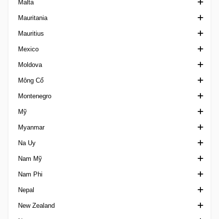
Malta
Paranaense 3
Hạng nhất Malaysia
Ngoại hạng Mali
Mauritania
Paranaense U20
MFL Cup
Challenge Cup Malta
Mauritius
Paulista A1
Super League Malaysia
Challenge League Malta
VĐQG Mauritania
Mexico
Paulista A2
Ngoại hạng Malta
Mauritian League
Moldova
Paulista A3
FA Trophy Malta
Copa MX
Mông Cổ
Paulista A4
Super Cup Malta
Copa por Mexico
Cupa Moldova
Montenegro
Paulista Série B
VĐQG Mexico
VĐQG Moldova
Ngoại hạng Mông Cổ
Mỹ
Paulista U20
Liga de Expansion MX
Liga 1 Moldova
Siêu Cúp Mông Cổ
VĐQG Montenegro
Myanmar
Pernambucano 1
Liga MX Femenil
Cup Montenegro
Nhà nghề Mỹ
Na Uy
Pernambucano 2
Liga Premier Serie A
Second League Montenegro
MLS All-Star
VĐQG Myanmar
Nam Mỹ
Pernambucano 3
Liga Premier Serie B
MLS Next Pro
1. Division Norway
Nam Phi
Pernambucano U20
Supercopa MX
NASL
1. Division Women
CONMEBOL Copa America
Nepal
Piauiense
U20 League
NISA
2. Division Norway
CONMEBOL Copa America Femenina
1st Division South Africa
New Zealand
Potiguar 1
U23 League
NPSL
VĐQG Na Uy
CONMEBOL Libertadores
8 Cup
A Division