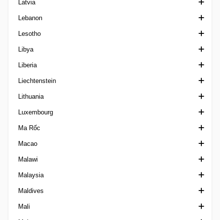
Latvia
Matogrossense 2
VĐQG Kuwait
VĐQG Lào
Lebanon
Mineiro 1
Siêu Cúp Kuwait
1. Liga Latvia
Lesotho
Mineiro 2
Emir Cup Kuwait
Siêu Cúp Latvia
Cup Lebanon
Libya
Mineiro 3
VĐQG Latvia
Ngoại hạng Lebanon
Ngoại hạng Lesotho
Liberia
Mineiro U20
Cup Latvia
Federation Cup Lebanon
Ngoại hạng Libya
Liechtenstein
Paraense A
LFA First Division
Lithuania
Paraense B1
Cup Liechtenstein
Luxembourg
Paraense B2
VĐQG Lithuania
Ma Rốc
Paraense U20
1 Lyga
VĐQG Luxembourg
Macao
Paraibano 1
Siêu Cúp Lithuania
Cup Luxembourg
VĐQG Ma Rốc
Malawi
Paraibano 2 Brazil
Cup Lithuania
Botola 2
VĐQG Macao
Malaysia
Paraibano U20
Cup Morocco
VĐQG Malawi
Maldives
Paranaense 1
FA Cup Malaysia
Mali
Paranaense 2
Malaysia Cup
VĐQG Maldives