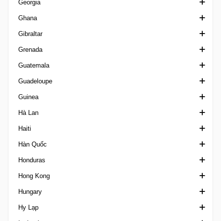
Georgia
Cearense 2
Concacaf Women's World Cup Qualifiers
Oberliga
Hạng nhất Gambia
Ghana
Cearense 3
Copa Centroamericana
Siêu Cúp Đức
VĐQG Georgia
Gibraltar
Cearense U20
Regionalliga Germany
David Kipiani Cup
Cúp Quốc gia Ghana
Grenada
Copa Alagoas
Supercup der Frauen
Erovnuli Liga 2
Ngoại hạng Ghana
Ngoại hạng Gibraltar
Guatemala
Copa do Brasil
U19 Bundesliga
Siêu Cúp Georgia
Siêu Cúp Ghana
Siêu Cúp Gibraltar
Ngoại hạng Grenada
Guadeloupe
Copa do Brasil U17
Liga 3 Georgia
Rock Cup
VĐQG Guatemala
Guinea
Copa do Brasil U20
Primera Division Guatemala
Division d'Honneur
Hà Lan
Copa do Nordeste
VĐQG Guinea
Haiti
Copa Espírito Santo
Derde Divisie
Hàn Quốc
Copa Fares Lopes
VĐQG Hà Lan
Ligue Haitienne Haiti
Honduras
Copa Gaucha
Eerste Divisie
K League 1
Hong Kong
Copa Grao Para
Eredivisie Women
K League 2
VĐQG Honduras
Hungary
Copa Paulista
KNVB Beker Netherlands
K League Cup
FA Cup Hong Kong
Hy Lạp
Copa Rio
Siêu Cúp Hà Lan
Cúp Quốc Gia Hàn Quốc
Ngoại hạng Hong Kong
VĐQG Hungary