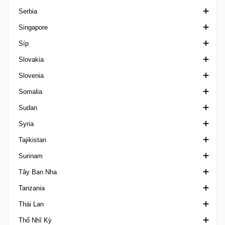
Serbia
CAC Games
Liga III
Super Cup San Marino
Championship Scotland
Ligue 1 Senegal
Singapore
Campeones Cup
Supercupa
Highland / Lowland
Cup Serbia
Síp
Caribbean Cup
League Cup Scotland
Prva Liga
Cup Singapore
Slovakia
Giao hữu câu lạc bộ
League One Scotland
VĐQG Serbia
VĐQG Singapore
Hạng nhất Síp
Slovenia
China Cup
Ngoại hạng Scotland
Srpska Liga
League Cup Singapore
Hạng nhì Síp
VĐQG Slovakia
Somalia
Club Friendlies Women
League Two Scotland
Hạng ba Síp
2. liga Slovakia
1. SNL
Sudan
CONMEBOL/UEFA Finalissima
Scottish Cup
Siêu Cup Síp
3. liga Slovakia
2. SNL
hạng Nhất Somalia
Syria
COTIF Tournament
SWF Scottish Cup
Cup Cyprus
Cup Slovakia
3. SNL
Ngoại hạng Sudan
Tajikistan
Emirates Cup
SWPL Cup
I Liga Women
Cup Slovenia
Ngoại hạng Syria
Surinam
FIFA Confederations Cup
VĐQG Tajikistan
Tây Ban Nha
FIFA U17 Women's World Cup
Suriname Major League
Tanzania
Giao hữu
Cúp Nhà vua Tây Ban Nha
Thái Lan
FIFA U20 Women's World Cup
Copa Federacion
Ligi kuu Bara
Thổ Nhĩ Kỳ
Friendlies Women
La Liga
FA Cup Thailand