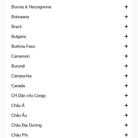
Bosnia & Herzegovina
WSL 2
First Division A
Campeonato de Portugal Prio
Cúp bóng đá Bolivia
Botswana
VĐQG Bỉ
Juniores U19
Giải hạng nhất Bolivia
Ngoại hạng Bosnia và Herzegovina
Brazil
Provincial
Liga 3 Portugal
Nacional B Bolivia
Cúp bóng đá Bosna và Hercegovina
Ngoại hạng Botswana
Bulgaria
Second Amateur Division
VĐQG Bồ Đào Nha
Torneo Amistoso de Verano
Premijer Liga
Acreano
Burkina Faso
Super Cup Belgium
Liga Revelacao U23
Alagoano 1
Cúp Bóng đá Bulgaria
Cameroon
Super League Belgium
Siêu Cúp Bồ Đào Nha
Alagoano 2
Hạng Nhất Bulgaria
Ligue 1 Burkina Faso
Burundi
Third Amateur Division
Segunda Liga
Alagoano U20
Hạng Nhì Bulgaria
VĐQG Cameroon
Campuchia
Taca da Liga
Amapaense Brazil
Hạng Ba Bulgaria
Siêu Cúp Cameroon
Ligue A
Canada
Taca de Portugal
Amazonense 1
Super Cup Bulgaria
Elite Two
Ngoại hạng Campuchia
CH Dân chủ Congo
Taca Revelacao U23
Amazonense 2
Hun Sen Cup
Ngoại hạng Canada
Châu Á
Baiano 1
Canadian Championship
Ligue 1 Congo DR
Châu Âu
Baiano 2
Canadian Soccer League
AFC Challenge Cup
Châu Đại Dương
Baiano U20
League 1 Ontario
AFC Challenge League
U20 Elite League
Châu Phi
Brasileiro de Aspirantes
Northern Super League
AFC Champions League Elite
UEFA Champions League
OFC Champions League