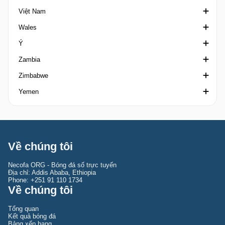
Việt Nam
Qatar-UAE Super Cup
FQPL 3 Metro
Siêu Cúp Ukraina
Segunda Division Uruguay
Pro League Uzbekistan
VĐQG Venezuela
Wales
SAFF Championship
New South Wales NPL
Persha Liga
Super Copa Uruguay
VĐQG Uzbekistan
Copa Venezuela
Siêu Cúp Việt Nam
Ý
SheBelieves Cup
NNSW League 1
U19 League
Super Cup Uzbekistan
Segunda Division Venezuela
V-League
FAW Championship
Zambia
South American Youth Games
Northern NSW NPL
U21 League
Supercopa Venezuela
Hạng nhất Quốc gia
Ngoại hạng xứ Wales
Campionato Primavera 1
Zimbabwe
Southeast Asian Games
Northern Territory Premier League
Cup Quốc Gia Việt Nam
League Cup Wales
Campionato Primavera 2
Ngoại hạng Zambia
Yemen
The Atlantic Cup
NSW League One
Welsh Cup
Coppa Italia
Ngoại hạng Zimbabwe
Tipsport Malta Cup
Queensland NPL
Coppa Italia Primavera
Yemeni League
Tournoi Maurice Revello
Queensland Premier League
Coppa Italia Serie C
U20 Arab Championship
South Australia NPL Australia
Coppa Italia Serie D
Về chúng tôi
UAE-Qatar Super Shield
South Australia State League 1
Coppa Italia Women
Necofa ORG - Bóng đá số trực tuyến
UEFA/CONMEBOL Club Challenge
Tasmania Northern Championship
Serie A
Địa chỉ: Addis Ababa, Ethiopia
Phone: +251 91 110 1734
Về chúng tôi
WAFF Championship U23
Tasmania NPL
Serie A Women
Women's International Champions Cup
Tasmania Southern Championship
Serie B
Tổng quan
Kết quả bóng đá
Women's Olympic Qualifying Asia
Victoria NPL
Serie C
Bảng xếp hạng