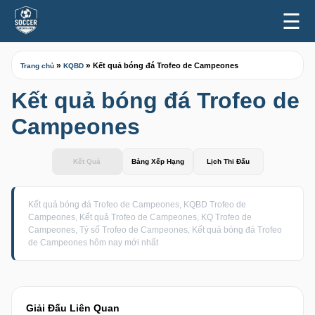
☰
»
»
Kết quả bóng đá Trofeo de Campeones
Trang chủ
KQBD
Kết quả bóng đá Trofeo de
Campeones
Kết Quả
Bảng Xếp Hạng
Lịch Thi Đấu
Kết quả bóng đá Trofeo de Campeones, KQBD Trofeo de
Campeones, Kết quả Trofeo de Campeones, KQ Trofeo de
Campeones, Tỷ số Trofeo de Campeones, Kết quả bóng đá Trofeo
de Campeones hôm nay mới nhất
Giải Đấu Liên Quan