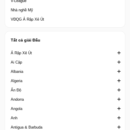
V-League
Nhà nghề Mỹ
VĐQG Ả Rập Xê Út
Tất cả giải Đấu
Ả Rập Xê Út
Ai Cập
Crown Prince Cup Saudi Arabia
Albania
Division 1 Saudi Arabia
Cúp quốc gia Ai Cập
Algeria
King's Cup Saudi Arabia
Cúp Liên đoàn Ai Cập
1st Division Albania
Ấn Độ
VĐQG Ả Rập Xê Út
Ngoại hạng Ai Cập
2nd Division
Coupe de la Ligue Algeria
Andorra
Siêu Cúp Ả Rập Xê Út
Second Division A
Cup Albania
Coupe Nationale
AIFF Super Cup India
Angola
Siêu Cúp Ai Cập
Super Cup Albania
VĐQG Algeria
Calcutta Premier Division
VĐQG Andorra
Anh
VĐQG Albania
Ligue 2 Algeria
I-League
2a Divisio
Girabola
Antigua & Barbuda
Reserve League Algeria
I-League 2 India
Copa Constitucio
Hạng Nhất Anh