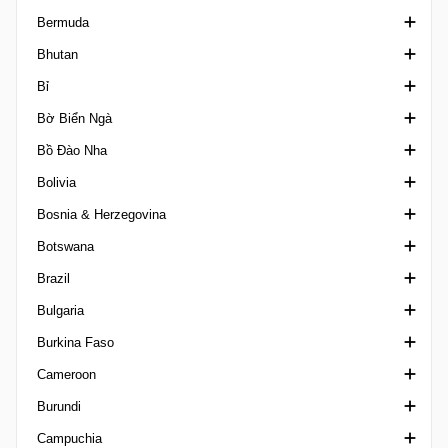
Bermuda
Ngoại hạng Anh
Trofeo de Campeones
Ngoại hạng Belarus, Vysshaya Liga
Ngoại hạng Benin
Bhutan
Professional Development League
2. Division Belarus
Ngoại hạng Bermuda
Bỉ
U18 Premier League
Siêu Cúp Belarus
Ngoại hạng Bhutan
Bờ Biển Ngà
Women’s FA Community Shield
Reserve League Belarus
Super League Bhutan
Giải hạng Nhì Bỉ
Bồ Đào Nha
Women's FA Cup
Cúp Bóng đá Bỉ
VĐQG Bờ Biển Ngà
Bolivia
Women's Super League
First Amateur Division
1a Divisao Women
Bosnia & Herzegovina
WSL 2
First Division A
Campeonato de Portugal Prio
Cúp bóng đá Bolivia
Botswana
VĐQG Bỉ
Juniores U19
Giải hạng nhất Bolivia
Ngoại hạng Bosnia và Herzegovina
Brazil
Provincial
Liga 3 Portugal
Nacional B Bolivia
Cúp bóng đá Bosna và Hercegovina
Ngoại hạng Botswana
Bulgaria
Second Amateur Division
VĐQG Bồ Đào Nha
Torneo Amistoso de Verano
Premijer Liga
Acreano
Burkina Faso
Super Cup Belgium
Liga Revelacao U23
Alagoano 1
Cúp Bóng đá Bulgaria
Cameroon
Super League Belgium
Siêu Cúp Bồ Đào Nha
Alagoano 2
Hạng Nhất Bulgaria
Ligue 1 Burkina Faso
Burundi
Third Amateur Division
Segunda Liga
Alagoano U20
Hạng Nhì Bulgaria
VĐQG Cameroon
Campuchia
Taca da Liga
Amapaense Brazil
Hạng Ba Bulgaria
Siêu Cúp Cameroon
Ligue A