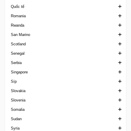
Quốc tế
Sul-Matogrossense
Supercopa Peru
VĐQG Phần Lan
Ligue 2 France
Qatar Cup
1. Deild Faroe Islands
Romania
Tocantinense
Suomen Cup
National 1
VĐQG Qatar
Ngoại hạng Faroe
Cúp Vô địch Châu Á
Rwanda
Ykkonen
National 2
QFA Cup
Siêu Cúp Faroe
Algarve Cup
Cupa Romaniei
San Marino
Ykkoscup Finland
National 3
Second Division
Logmanssteypid
Arab Club Champions Cup
VĐQG Romania
VĐQG Rwanda
Scotland
Ykkosliiga
Premiere Ligue
Stars League
Arab Cup
Liga 1 Feminin
VĐQG San Marino
Senegal
Trophée des Champions
Cúp bóng đá châu Phi
Liga II
Coppa Titano
Challenge Cup Scotland
Serbia
CAC Games
Liga III
Super Cup San Marino
Championship Scotland
Ligue 1 Senegal
Singapore
Campeones Cup
Supercupa
Highland / Lowland
Cup Serbia
Síp
Caribbean Cup
League Cup Scotland
Prva Liga
Cup Singapore
Slovakia
Giao hữu câu lạc bộ
League One Scotland
VĐQG Serbia
VĐQG Singapore
Hạng nhất Síp
Slovenia
China Cup
Ngoại hạng Scotland
Srpska Liga
League Cup Singapore
Hạng nhì Síp
VĐQG Slovakia
Somalia
Club Friendlies Women
League Two Scotland
Hạng ba Síp
2. liga Slovakia
1. SNL
Sudan
CONMEBOL/UEFA Finalissima
Scottish Cup
Siêu Cup Síp
3. liga Slovakia
2. SNL
hạng Nhất Somalia
Syria
COTIF Tournament
SWF Scottish Cup
Cup Cyprus
Cup Slovakia
3. SNL
Ngoại hạng Sudan