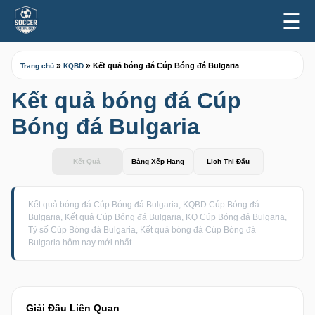
☰
»
»
Kết quả bóng đá Cúp Bóng đá Bulgaria
Trang chủ
KQBD
Kết quả bóng đá Cúp
Bóng đá Bulgaria
Kết Quả
Bảng Xếp Hạng
Lịch Thi Đấu
Kết quả bóng đá Cúp Bóng đá Bulgaria, KQBD Cúp Bóng đá
Bulgaria, Kết quả Cúp Bóng đá Bulgaria, KQ Cúp Bóng đá Bulgaria,
Tỷ số Cúp Bóng đá Bulgaria, Kết quả bóng đá Cúp Bóng đá
Bulgaria hôm nay mới nhất
Giải Đấu Liên Quan