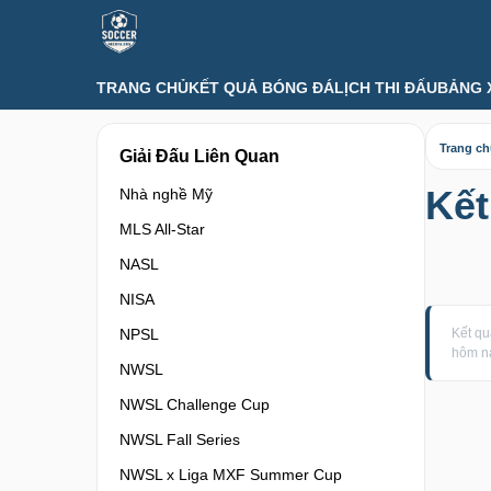
TRANG CHỦ
KẾT QUẢ BÓNG ĐÁ
LỊCH THI ĐẤU
BẢNG 
Trang c
Giải Đấu Liên Quan
Kết
Nhà nghề Mỹ
MLS All-Star
NASL
NISA
NPSL
Kết qu
hôm n
NWSL
NWSL Challenge Cup
NWSL Fall Series
NWSL x Liga MXF Summer Cup