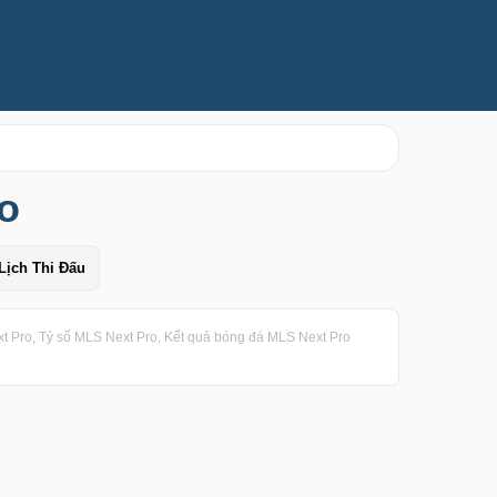
o
Lịch Thi Đấu
 Pro, Tỷ số MLS Next Pro, Kết quả bóng đá MLS Next Pro