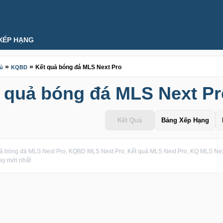
XẾP HẠNG
»
»
Kết quả bóng đá MLS Next Pro
hủ
KQBD
 quả bóng đá MLS Next Pr
Kết Quả
Bảng Xếp Hạng
ả bóng đá MLS Next Pro, KQBD MLS Next Pro, Kết quả MLS Next Pro, KQ MLS Next
ay mới nhất