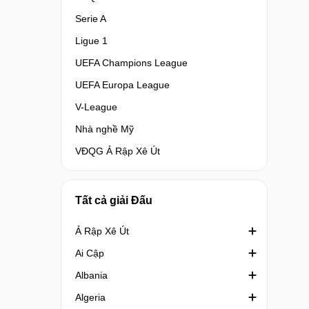
Serie A
Ligue 1
UEFA Champions League
UEFA Europa League
V-League
Nhà nghề Mỹ
VĐQG Ả Rập Xê Út
Tất cả giải Đấu
Ả Rập Xê Út
Ai Cập
Crown Prince Cup Saudi Arabia
Albania
Division 1 Saudi Arabia
Cúp quốc gia Ai Cập
Algeria
King's Cup Saudi Arabia
Cúp Liên đoàn Ai Cập
1st Division Albania