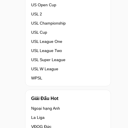
US Open Cup
USL 2
USL Championship
USL Cup
USL League One
USL League Two
USL Super League
USL W League
WPSL
Giải Đấu Hot
Ngoại hạng Anh
La Liga
VĐQG Đức