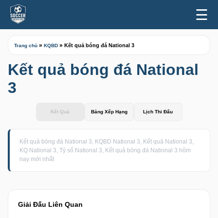
☰
»
»
Kết quả bóng đá National 3
Trang chủ
KQBD
Kết quả bóng đá National
3
Kết Quả
Bảng Xếp Hạng
Lịch Thi Đấu
Kết quả bóng đá National 3, KQBD National 3, Kết quả National 3,
KQ National 3, Tỷ số National 3, Kết quả bóng đá National 3 hôm
nay mới nhất
Giải Đấu Liên Quan