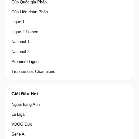
Cúp Quốc gia Pháp
Cúp Liên đoàn Pháp
Ligue 1
Ligue 2 France
National 1
National 2
Premiere Ligue
Trophée des Champions
Giải Đấu Hot
Ngoại hạng Anh
La Liga
VĐQG Đức
Serie A