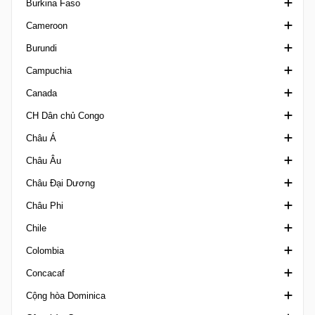
Burkina Faso
Super Cup Belgium
Liga Revelacao U23
Alagoano 1
Cúp Bóng đá Bulgaria
Cameroon
Super League Belgium
Siêu Cúp Bồ Đào Nha
Alagoano 2
Hạng Nhất Bulgaria
Ligue 1 Burkina Faso
Burundi
Third Amateur Division
Segunda Liga
Alagoano U20
Hạng Nhì Bulgaria
VĐQG Cameroon
Campuchia
Taca da Liga
Amapaense Brazil
Hạng Ba Bulgaria
Siêu Cúp Cameroon
Ligue A
Canada
Taca de Portugal
Amazonense 1
Super Cup Bulgaria
Elite Two
Ngoại hạng Campuchia
CH Dân chủ Congo
Taca Revelacao U23
Amazonense 2
Hun Sen Cup
Ngoại hạng Canada
Châu Á
Baiano 1
Canadian Championship
Ligue 1 Congo DR
Châu Âu
Baiano 2
Canadian Soccer League
AFC Challenge Cup
Châu Đại Dương
Baiano U20
League 1 Ontario
AFC Challenge League
U20 Elite League
Châu Phi
Brasileiro de Aspirantes
Northern Super League
AFC Champions League Elite
UEFA Champions League
OFC Champions League
Chile
Brasileiro Feminino A1
PCSL
AFC Champions League Two
UEFA Conference League
OFC Nations Cup
Africa Cup of Nations Qualification
Colombia
Brasileiro U17
AFC U17 Asian Cup
UEFA Europa League
OFC U19 Championship
Africa U20 Cup of Nations
Cúp Chile
Concacaf
Brasileiro U20 A
AFC U17 Asian Cup Qualification
UEFA European Championship
Africa U23 Cup of Nations Qualification
Hạng Nhì Chile
Cúp Colombia
Cộng hòa Dominica
Nữ VĐQG Brazil
AFC U17 Women's Asian Cup
UEFA European Championship Qualifiers
African Football League
VĐQG Chile
VĐQG Colombia
Concacaf Caribbean Club Shield