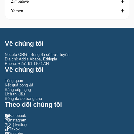
Zimbabwe
Southeast Asian Games
Northern Territory Premier League
Cup Quốc Gia Việt Nam
League Cup Wales
Campionato Primavera 2
Ngoại hạng Zambia
Yemen
The Atlantic Cup
NSW League One
Welsh Cup
Coppa Italia
Ngoại hạng Zimbabwe
Tipsport Malta Cup
Queensland NPL
Coppa Italia Primavera
Yemeni League
Tournoi Maurice Revello
Queensland Premier League
Coppa Italia Serie C
U20 Arab Championship
South Australia NPL Australia
Coppa Italia Serie D
Về chúng tôi
UAE-Qatar Super Shield
South Australia State League 1
Coppa Italia Women
Necofa ORG - Bóng đá số trực tuyến
UEFA/CONMEBOL Club Challenge
Tasmania Northern Championship
Serie A
Địa chỉ: Addis Ababa, Ethiopia
Phone: +251 91 110 1734
Về chúng tôi
WAFF Championship U23
Tasmania NPL
Serie A Women
Women's International Champions Cup
Tasmania Southern Championship
Serie B
Tổng quan
Kết quả bóng đá
Women's Olympic Qualifying Asia
Victoria NPL
Serie C
Bảng xếp hạng
Lịch thi đấu
Women's Olympic Qualifying CAF
Victoria PL 1
Siêu Cúp Ý
Bóng đá số trang chủ
Theo dõi chúng tôi
Women's WC Qualification Intercontinental Play-offs
Western Australia NPL
Serie D
Facebook
Youth Viareggio Cup
Western Australia State League 1
Super Cup Primavera
Instagram
X (Twitter)
Vòng loại Olympic Concacaf
Titkok
Youtube