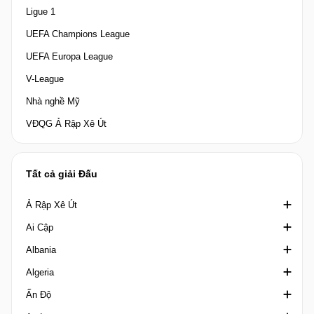
Ligue 1
UEFA Champions League
UEFA Europa League
V-League
Nhà nghề Mỹ
VĐQG Ả Rập Xê Út
Tất cả giải Đấu
Ả Rập Xê Út
Ai Cập
Crown Prince Cup Saudi Arabia
Albania
Division 1 Saudi Arabia
Cúp quốc gia Ai Cập
Algeria
King's Cup Saudi Arabia
Cúp Liên đoàn Ai Cập
1st Division Albania
Ấn Độ
VĐQG Ả Rập Xê Út
Ngoại hạng Ai Cập
2nd Division
Coupe de la Ligue Algeria