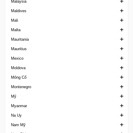
Malaysia
Paraibano U20
Cup Morocco
VĐQG Malawi
Maldives
Paranaense 1
FA Cup Malaysia
Mali
Paranaense 2
Malaysia Cup
VĐQG Maldives
Malta
Paranaense 3
Hạng nhất Malaysia
Ngoại hạng Mali
Mauritania
Paranaense U20
MFL Cup
Challenge Cup Malta
Mauritius
Paulista A1
Super League Malaysia
Challenge League Malta
VĐQG Mauritania
Mexico
Paulista A2
Ngoại hạng Malta
Mauritian League
Moldova
Paulista A3
FA Trophy Malta
Copa MX
Mông Cổ
Paulista A4
Super Cup Malta
Copa por Mexico
Cupa Moldova
Montenegro
Paulista Série B
VĐQG Mexico
VĐQG Moldova
Ngoại hạng Mông Cổ
Mỹ
Paulista U20
Liga de Expansion MX
Liga 1 Moldova
Siêu Cúp Mông Cổ
VĐQG Montenegro
Myanmar
Pernambucano 1
Liga MX Femenil
Cup Montenegro
Nhà nghề Mỹ
Na Uy
Pernambucano 2
Liga Premier Serie A
Second League Montenegro
MLS All-Star
VĐQG Myanmar
Nam Mỹ
Pernambucano 3
Liga Premier Serie B
MLS Next Pro
1. Division Norway