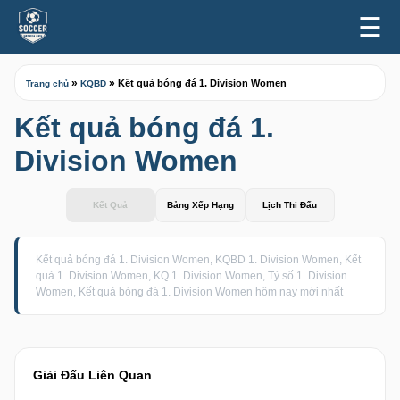
☰
»
»
Kết quả bóng đá 1. Division Women
Trang chủ
KQBD
Kết quả bóng đá 1.
Division Women
Kết Quả
Bảng Xếp Hạng
Lịch Thi Đấu
Kết quả bóng đá 1. Division Women, KQBD 1. Division Women, Kết
quả 1. Division Women, KQ 1. Division Women, Tỷ số 1. Division
Women, Kết quả bóng đá 1. Division Women hôm nay mới nhất
Giải Đấu Liên Quan