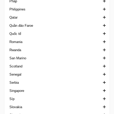
Pháp
hạng 3 Brazil
USL W League
Division Intermedia
Copa Inca
Kakkonen
Philippines
hạng 4 Brazil
WPSL
Supercopa Paraguay
Hạng Nhất Peru
Kakkosen Cup
Cúp Quốc gia Pháp
Qatar
Sergipano U20
Hạng 2 Peru
Kansallinen Liiga
Cúp Liên đoàn Pháp
Copa Paulino Alcantara
Quần đảo Faroe
Siêu Cúp Brazil
Copa Peru
League Cup Finland
Ligue 1
PFL
Emir Cup Qatar
Quốc tế
Sul-Matogrossense
Supercopa Peru
VĐQG Phần Lan
Ligue 2 France
Qatar Cup
1. Deild Faroe Islands
Romania
Tocantinense
Suomen Cup
National 1
VĐQG Qatar
Ngoại hạng Faroe
Cúp Vô địch Châu Á
Rwanda
Ykkonen
National 2
QFA Cup
Siêu Cúp Faroe
Algarve Cup
Cupa Romaniei
San Marino
Ykkoscup Finland
National 3
Second Division
Logmanssteypid
Arab Club Champions Cup
VĐQG Romania
VĐQG Rwanda
Scotland
Ykkosliiga
Premiere Ligue
Stars League
Arab Cup
Liga 1 Feminin
VĐQG San Marino
Senegal
Trophée des Champions
Cúp bóng đá châu Phi
Liga II
Coppa Titano
Challenge Cup Scotland
Serbia
CAC Games
Liga III
Super Cup San Marino
Championship Scotland
Ligue 1 Senegal
Singapore
Campeones Cup
Supercupa
Highland / Lowland
Cup Serbia
Síp
Caribbean Cup
League Cup Scotland
Prva Liga
Cup Singapore
Slovakia
Giao hữu câu lạc bộ
League One Scotland
VĐQG Serbia
VĐQG Singapore
Hạng nhất Síp