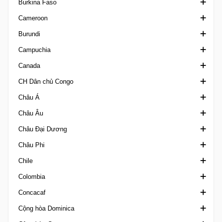
Burkina Faso
Super Cup Belgium
Liga Revelacao U23
Alagoano 1
Cúp Bóng đá Bulgaria
Cameroon
Super League Belgium
Siêu Cúp Bồ Đào Nha
Alagoano 2
Hạng Nhất Bulgaria
Ligue 1 Burkina Faso
Burundi
Third Amateur Division
Segunda Liga
Alagoano U20
Hạng Nhì Bulgaria
VĐQG Cameroon
Campuchia
Taca da Liga
Amapaense Brazil
Hạng Ba Bulgaria
Siêu Cúp Cameroon
Ligue A
Canada
Taca de Portugal
Amazonense 1
Super Cup Bulgaria
Elite Two
Ngoại hạng Campuchia
CH Dân chủ Congo
Taca Revelacao U23
Amazonense 2
Hun Sen Cup
Ngoại hạng Canada
Châu Á
Baiano 1
Canadian Championship
Ligue 1 Congo DR
Châu Âu
Baiano 2
Canadian Soccer League
AFC Challenge Cup
Châu Đại Dương
Baiano U20
League 1 Ontario
AFC Challenge League
U20 Elite League
Châu Phi
Brasileiro de Aspirantes
Northern Super League
AFC Champions League Elite
UEFA Champions League
OFC Champions League
Chile
Brasileiro Feminino A1
PCSL
AFC Champions League Two
UEFA Conference League
OFC Nations Cup
Africa Cup of Nations Qualification
Colombia
Brasileiro U17
AFC U17 Asian Cup
UEFA Europa League
OFC U19 Championship
Africa U20 Cup of Nations
Cúp Chile
Concacaf
Brasileiro U20 A
AFC U17 Asian Cup Qualification
UEFA European Championship
Africa U23 Cup of Nations Qualification
Hạng Nhì Chile
Cúp Colombia
Cộng hòa Dominica
Nữ VĐQG Brazil
AFC U17 Women's Asian Cup
UEFA European Championship Qualifiers
African Football League
VĐQG Chile
VĐQG Colombia
Concacaf Caribbean Club Shield