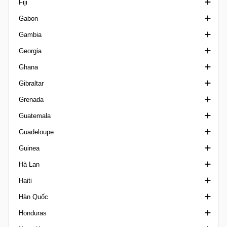
Fiji
Catarinense 3
CAFA Nations Cup
UEFA Women's Championship
COSAFA U20 Championship
Concacaf Women's U17
Kvindeliga
DFB Pokal
VĐQG Estonia
Ngoại hạng Ethiopia
Gabon
Catarinense U20
EAFF E-1 Football Championship
UEFA Women's Championship Qualification
Concacaf Women's U20
DFB Pokal Women
Esiliiga B
VĐQG Fiji
Gambia
Cearense 1
EAFF Football Championship Qualification
UEFA Women's Nations League
Concacaf Women's U20 Qualification
Frauen Bundesliga
VĐQG Gabon
Georgia
Cearense 2
Concacaf Women's World Cup Qualifiers
Oberliga
Hạng nhất Gambia
Ghana
Cearense 3
Copa Centroamericana
Siêu Cúp Đức
VĐQG Georgia
Gibraltar
Cearense U20
Regionalliga Germany
David Kipiani Cup
Cúp Quốc gia Ghana
Grenada
Copa Alagoas
Supercup der Frauen
Erovnuli Liga 2
Ngoại hạng Ghana
Ngoại hạng Gibraltar
Guatemala
Copa do Brasil
U19 Bundesliga
Siêu Cúp Georgia
Siêu Cúp Ghana
Siêu Cúp Gibraltar
Ngoại hạng Grenada
Guadeloupe
Copa do Brasil U17
Liga 3 Georgia
Rock Cup
VĐQG Guatemala
Guinea
Copa do Brasil U20
Primera Division Guatemala
Division d'Honneur
Hà Lan
Copa do Nordeste
VĐQG Guinea
Haiti
Copa Espírito Santo
Derde Divisie
Hàn Quốc
Copa Fares Lopes
VĐQG Hà Lan
Ligue Haitienne Haiti
Honduras
Copa Gaucha
Eerste Divisie
K League 1