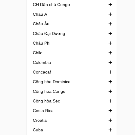
CH Dân chủ Congo
Taca Revelacao U23
Amazonense 2
Hun Sen Cup
Ngoại hạng Canada
Châu Á
Baiano 1
Canadian Championship
Ligue 1 Congo DR
Châu Âu
Baiano 2
Canadian Soccer League
AFC Challenge Cup
Châu Đại Dương
Baiano U20
League 1 Ontario
AFC Challenge League
U20 Elite League
Châu Phi
Brasileiro de Aspirantes
Northern Super League
AFC Champions League Elite
UEFA Champions League
OFC Champions League
Chile
Brasileiro Feminino A1
PCSL
AFC Champions League Two
UEFA Conference League
OFC Nations Cup
Africa Cup of Nations Qualification
Colombia
Brasileiro U17
AFC U17 Asian Cup
UEFA Europa League
OFC U19 Championship
Africa U20 Cup of Nations
Cúp Chile
Africa U23 Cup of Nations
Concacaf
Brasileiro U20 A
AFC U17 Asian Cup Qualification
UEFA European Championship
Hạng Nhì Chile
Cúp Colombia
Qualification
UEFA European Championship
Cộng hòa Dominica
Nữ VĐQG Brazil
AFC U17 Women's Asian Cup
African Football League
VĐQG Chile
VĐQG Colombia
Concacaf Caribbean Club Shield
Qualifiers
Cộng hòa Congo
Brasileiro U20 B
AFC U20 Asian Cup
Siêu Cúp Châu Âu
African Games
Hạng 3 Chile
Liga Femenina
Concacaf Caribbean Cup
Cúp Dominica
African Nations Championship
Cộng hòa Séc
Brasiliense A
AFC U20 Asian Cup Qualification
UEFA Nations League
Siêu Cúp Chile
Primera B Colombia
Concacaf Central American Cup
VĐQG Dominica
Ligue 1 Congo
Qualification
Costa Rica
Brasiliense B
AFC U20 Women's Asian Cup
UEFA U19 Championship
CAF African Nations Championship
Superliga Colombia
Concacaf Champions Cup
1. Liga U19
UEFA U19 Championship
Croatia
Brasiliense U20
AFC U23 Asian Cup
CAF Champions League
Concacaf Gold Cup
1. Liga Women
Copa Costa Rica
Qualification
Cuba
Capixaba A
AFC U23 Asian Cup Qualification
UEFA Youth League
CAF Confederation Cup
Concacaf Gold Cup Qualification
3. liga Czech Republic
VĐQG Costa Rica
Cup Croatia