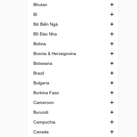
Bhutan
Professional Development League
2. Division Belarus
Ngoại hạng Bermuda
Bỉ
U18 Premier League
Siêu Cúp Belarus
Ngoại hạng Bhutan
Bờ Biển Ngà
Women’s FA Community Shield
Reserve League Belarus
Super League Bhutan
Giải hạng Nhì Bỉ
Bồ Đào Nha
Women's FA Cup
Cúp Bóng đá Bỉ
VĐQG Bờ Biển Ngà
Bolivia
Women's Super League
First Amateur Division
1a Divisao Women
Bosnia & Herzegovina
WSL 2
First Division A
Campeonato de Portugal Prio
Cúp bóng đá Bolivia
Botswana
VĐQG Bỉ
Juniores U19
Giải hạng nhất Bolivia
Ngoại hạng Bosnia và Herzegovina
Brazil
Provincial
Liga 3 Portugal
Nacional B Bolivia
Cúp bóng đá Bosna và Hercegovina
Ngoại hạng Botswana
Bulgaria
Second Amateur Division
VĐQG Bồ Đào Nha
Torneo Amistoso de Verano
Premijer Liga
Acreano
Burkina Faso
Super Cup Belgium
Liga Revelacao U23
Alagoano 1
Cúp Bóng đá Bulgaria
Cameroon
Super League Belgium
Siêu Cúp Bồ Đào Nha
Alagoano 2
Hạng Nhất Bulgaria
Ligue 1 Burkina Faso
Burundi
Third Amateur Division
Segunda Liga
Alagoano U20
Hạng Nhì Bulgaria
VĐQG Cameroon
Campuchia
Taca da Liga
Amapaense Brazil
Hạng Ba Bulgaria
Siêu Cúp Cameroon
Ligue A
Canada
Taca de Portugal
Amazonense 1
Super Cup Bulgaria
Elite Two
Ngoại hạng Campuchia