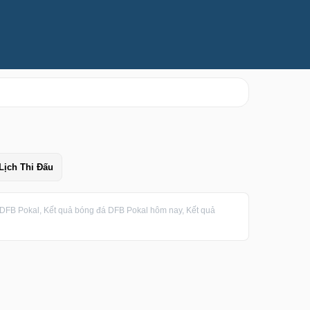
Lịch Thi Đấu
DFB Pokal, Kết quả bóng đá DFB Pokal hôm nay, Kết quả