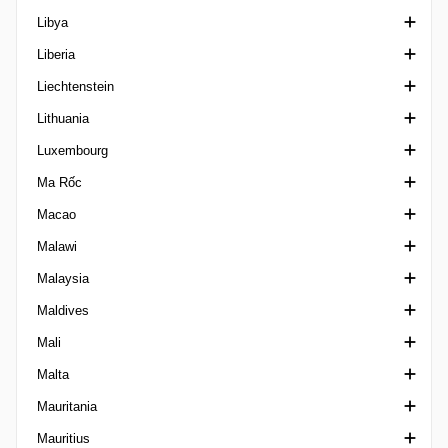
Libya
Mineiro 3
VĐQG Latvia
Ngoại hạng Lebanon
Ngoại hạng Lesotho
Liberia
Mineiro U20
Cup Latvia
Federation Cup Lebanon
Ngoại hạng Libya
Liechtenstein
Paraense A
LFA First Division
Lithuania
Paraense B1
Cup Liechtenstein
Luxembourg
Paraense B2
VĐQG Lithuania
Ma Rốc
Paraense U20
1 Lyga
VĐQG Luxembourg
Macao
Paraibano 1
Siêu Cúp Lithuania
Cup Luxembourg
VĐQG Ma Rốc
Malawi
Paraibano 2 Brazil
Cup Lithuania
Botola 2
VĐQG Macao
Malaysia
Paraibano U20
Cup Morocco
VĐQG Malawi
Maldives
Paranaense 1
FA Cup Malaysia
Mali
Paranaense 2
Malaysia Cup
VĐQG Maldives
Malta
Paranaense 3
Hạng nhất Malaysia
Ngoại hạng Mali
Mauritania
Paranaense U20
MFL Cup
Challenge Cup Malta
Mauritius
Paulista A1
Super League Malaysia
Challenge League Malta
VĐQG Mauritania