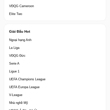
VĐQG Cameroon
Elite Two
Giải Đấu Hot
Ngoại hạng Anh
La Liga
VĐQG Đức
Serie A
Ligue 1
UEFA Champions League
UEFA Europa League
V-League
Nhà nghề Mỹ