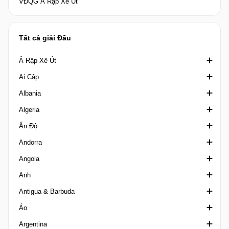
VĐQG Ả Rập Xê Út
Tất cả giải Đấu
Ả Rập Xê Út
Ai Cập
Crown Prince Cup Saudi Arabia
Albania
Division 1 Saudi Arabia
Cúp quốc gia Ai Cập
Algeria
King's Cup Saudi Arabia
Cúp Liên đoàn Ai Cập
1st Division Albania
Ấn Độ
VĐQG Ả Rập Xê Út
Ngoại hạng Ai Cập
2nd Division
Coupe de la Ligue Algeria
Andorra
Siêu Cúp Ả Rập Xê Út
Second Division A
Cup Albania
Coupe Nationale
AIFF Super Cup India
Angola
Siêu Cúp Ai Cập
Super Cup Albania
VĐQG Algeria
Calcutta Premier Division
VĐQG Andorra
Anh
VĐQG Albania
Ligue 2 Algeria
I-League
2a Divisio
Girabola
Antigua & Barbuda
Reserve League Algeria
I-League 2 India
Copa Constitucio
Hạng Nhất Anh
Áo
Super Cup Algeria
VĐQG Ấn Độ
Super Cup Andorra
Siêu cúp Anh
VĐQG Antigua & Barbuda
Argentina
Santosh Trophy India
Cúp Liên đoàn
Giải hạng hai Áo