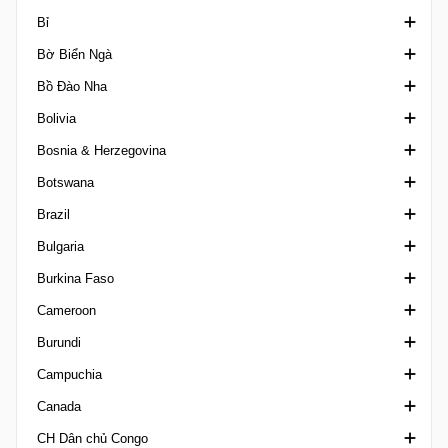
Bỉ
U18 Premier League
Siêu Cúp Belarus
Ngoại hạng Bhutan
Bờ Biển Ngà
Women’s FA Community Shield
Reserve League Belarus
Super League Bhutan
Giải hạng Nhì Bỉ
Bồ Đào Nha
Women's FA Cup
Cúp Bóng đá Bỉ
VĐQG Bờ Biển Ngà
Bolivia
Women's Super League
First Amateur Division
1a Divisao Women
Bosnia & Herzegovina
WSL 2
First Division A
Campeonato de Portugal Prio
Cúp bóng đá Bolivia
Botswana
VĐQG Bỉ
Juniores U19
Giải hạng nhất Bolivia
Ngoại hạng Bosnia và Herzegovina
Brazil
Provincial
Liga 3 Portugal
Nacional B Bolivia
Cúp bóng đá Bosna và Hercegovina
Ngoại hạng Botswana
Bulgaria
Second Amateur Division
VĐQG Bồ Đào Nha
Torneo Amistoso de Verano
Premijer Liga
Acreano
Burkina Faso
Super Cup Belgium
Liga Revelacao U23
Alagoano 1
Cúp Bóng đá Bulgaria
Cameroon
Super League Belgium
Siêu Cúp Bồ Đào Nha
Alagoano 2
Hạng Nhất Bulgaria
Ligue 1 Burkina Faso
Burundi
Third Amateur Division
Segunda Liga
Alagoano U20
Hạng Nhì Bulgaria
VĐQG Cameroon
Campuchia
Taca da Liga
Amapaense Brazil
Hạng Ba Bulgaria
Siêu Cúp Cameroon
Ligue A
Canada
Taca de Portugal
Amazonense 1
Super Cup Bulgaria
Elite Two
Ngoại hạng Campuchia
CH Dân chủ Congo
Taca Revelacao U23
Amazonense 2
Hun Sen Cup
Ngoại hạng Canada