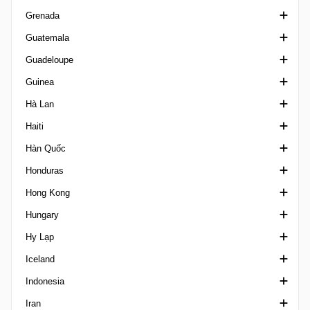
Grenada
Copa Alagoas
Supercup der Frauen
Erovnuli Liga 2
Ngoại hạng Ghana
Ngoại hạng Gibraltar
Guatemala
Copa do Brasil
U19 Bundesliga
Siêu Cúp Georgia
Siêu Cúp Ghana
Siêu Cúp Gibraltar
Ngoại hạng Grenada
Guadeloupe
Copa do Brasil U17
Liga 3 Georgia
Rock Cup
VĐQG Guatemala
Guinea
Copa do Brasil U20
Primera Division Guatemala
Division d'Honneur
Hà Lan
Copa do Nordeste
VĐQG Guinea
Haiti
Copa Espírito Santo
Derde Divisie
Hàn Quốc
Copa Fares Lopes
VĐQG Hà Lan
Ligue Haitienne Haiti
Honduras
Copa Gaucha
Eerste Divisie
K League 1
Hong Kong
Copa Grao Para
Eredivisie Women
K League 2
VĐQG Honduras
Hungary
Copa Paulista
KNVB Beker Netherlands
K League Cup
FA Cup Hong Kong
Hy Lạp
Copa Rio
Siêu Cúp Hà Lan
Cúp Quốc Gia Hàn Quốc
Ngoại hạng Hong Kong
VĐQG Hungary
Iceland
Copa Rio U20
Reserve League Netherlands
K3 League
HKFA 1st Division
Magyar Kupa
Cúp Quốc gia Hy Lạp
Indonesia
Copa Santa Catarina
Tweede Divisie
WK-League
Sapling Cup
NB II
Football League
1. Deild Iceland
Iran
Copa Verde
U18 Divisie 1 Netherlands
Senior Shield
NB III
VĐQG Hy Lạp
VĐQG Iceland
VĐQG Indonesia