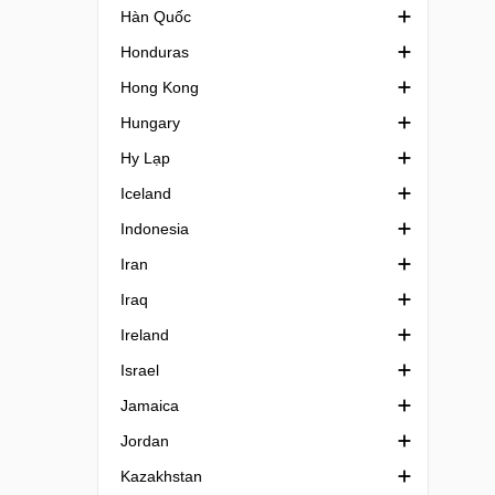
Hàn Quốc
Copa Fares Lopes
VĐQG Hà Lan
Ligue Haitienne Haiti
Honduras
Copa Gaucha
Eerste Divisie
K League 1
Hong Kong
Copa Grao Para
Eredivisie Women
K League 2
VĐQG Honduras
Hungary
Copa Paulista
KNVB Beker Netherlands
K League Cup
FA Cup Hong Kong
Hy Lạp
Copa Rio
Siêu Cúp Hà Lan
Cúp Quốc Gia Hàn Quốc
Ngoại hạng Hong Kong
VĐQG Hungary
Iceland
Copa Rio U20
Reserve League Netherlands
K3 League
HKFA 1st Division
Magyar Kupa
Cúp Quốc gia Hy Lạp
Indonesia
Copa Santa Catarina
Tweede Divisie
WK-League
Sapling Cup
NB II
Football League
1. Deild Iceland
Iran
Copa Verde
U18 Divisie 1 Netherlands
Senior Shield
NB III
VĐQG Hy Lạp
VĐQG Iceland
VĐQG Indonesia
Iraq
Estadual Junior U20
U19 Divisie 1
HKPL Cup
Hạng Nhì Hy Lạp
2. Deild
Liga 2 Indonesia
Azadegan League
Ireland
Gaucho 1
U21 Divisie 1 Netherlands
Gamma Ethniki
Besta deild Women
Piala Indonesia
VĐQG Iran
VĐQG I-rắc
Israel
Gaucho 2
Cup Iceland
Piala Presiden
Siêu Cúp Iran
FAI Cup
Jamaica
Gaucho 3
Fotbolti.net Cup A
Hazfi Cup
FAI President's Cup
Liga Alef
Jordan
Goiano 1
League Cup Iceland
First Division
Ngoại hạng Israel
Ngoại hạng Jamaica
Kazakhstan
Goiano 2
Reykjavik Cup
Ngoại hạng Ireland
Liga Leumit
Ngoại hạng Jordan