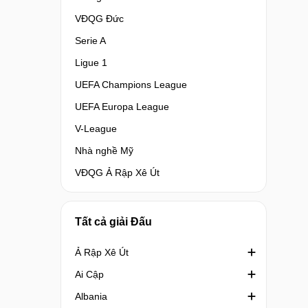
VĐQG Đức
Serie A
Ligue 1
UEFA Champions League
UEFA Europa League
V-League
Nhà nghề Mỹ
VĐQG Ả Rập Xê Út
Tất cả giải Đấu
Ả Rập Xê Út
Ai Cập
Crown Prince Cup Saudi Arabia
Albania
Division 1 Saudi Arabia
Cúp quốc gia Ai Cập