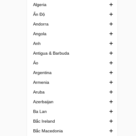
Algeria
King's Cup Saudi Arabia
Cúp Liên đoàn Ai Cập
1st Division Albania
Ấn Độ
VĐQG Ả Rập Xê Út
Ngoại hạng Ai Cập
2nd Division
Coupe de la Ligue Algeria
Andorra
Siêu Cúp Ả Rập Xê Út
Second Division A
Cup Albania
Coupe Nationale
AIFF Super Cup India
Angola
Siêu Cúp Ai Cập
Super Cup Albania
VĐQG Algeria
Calcutta Premier Division
VĐQG Andorra
Anh
VĐQG Albania
Ligue 2 Algeria
I-League
2a Divisio
Girabola
Antigua & Barbuda
Reserve League Algeria
I-League 2 India
Copa Constitucio
Hạng Nhất Anh
Áo
Super Cup Algeria
VĐQG Ấn Độ
Super Cup Andorra
Siêu cúp Anh
VĐQG Antigua & Barbuda
Argentina
Santosh Trophy India
Cúp Liên đoàn
Giải hạng hai Áo
Armenia
FA Cup
VĐQG Áo
Cúp quốc gia Argentina
Aruba
FA Trophy England
Cúp Bóng đá Áo
Cúp Siêu giải đấu
Cup Armenia
Azerbaijan
FA Women's League Cup
Frauenliga
VĐQG Argentina, Torneo Betano
Ngoại hạng Armenia
Division di Honor
Ba Lan
FA Youth Cup
Landesliga
Prim B Metro Argentina
Super Cup Armenia
Cúp Bóng đá Azerbaijan
Bắc Ireland
League Cup England
Regionalliga Austria
Primera C
First League Armenia
Ngoại hạng Azerbaijan
Central Youth League
Bắc Macedonia
League One England
Primera D
Birinci Dasta
VĐQG Ba Lan
Championship Northern Ireland