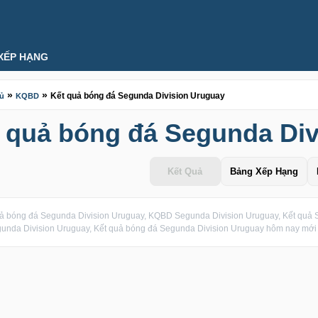
XẾP HẠNG
»
»
Kết quả bóng đá Segunda Division Uruguay
hủ
KQBD
 quả bóng đá Segunda Div
Kết Quả
Bảng Xếp Hạng
ả bóng đá Segunda Division Uruguay, KQBD Segunda Division Uruguay, Kết quả 
unda Division Uruguay, Kết quả bóng đá Segunda Division Uruguay hôm nay mới