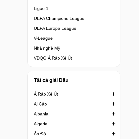
Ligue 1
UEFA Champions League
UEFA Europa League
V-League
Nhà nghề Mỹ
VĐQG Ả Rập Xê Út
Tất cả giải Đấu
Ả Rập Xê Út
Ai Cập
Crown Prince Cup Saudi Arabia
Albania
Division 1 Saudi Arabia
Cúp quốc gia Ai Cập
Algeria
King's Cup Saudi Arabia
Cúp Liên đoàn Ai Cập
1st Division Albania
Ấn Độ
VĐQG Ả Rập Xê Út
Ngoại hạng Ai Cập
2nd Division
Coupe de la Ligue Algeria