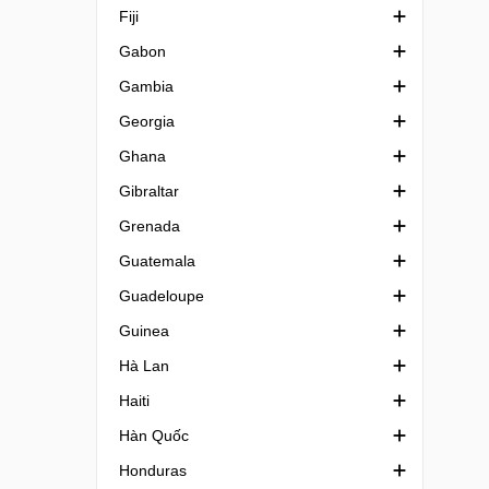
Fiji
Catarinense 3
CAFA Nations Cup
UEFA Women's Championship
COSAFA U20 Championship
Concacaf Women's U17
Kvindeliga
DFB Pokal
VĐQG Estonia
Ngoại hạng Ethiopia
UEFA Women's Championship
Gabon
Catarinense U20
EAFF E-1 Football Championship
Concacaf Women's U20
DFB Pokal Women
Esiliiga B
VĐQG Fiji
Qualification
EAFF Football Championship
Concacaf Women's U20
Gambia
Cearense 1
UEFA Women's Nations League
Frauen Bundesliga
VĐQG Gabon
Qualification
Qualification
Concacaf Women's World Cup
Georgia
Cearense 2
Oberliga
Hạng nhất Gambia
Qualifiers
Ghana
Cearense 3
Copa Centroamericana
Siêu Cúp Đức
VĐQG Georgia
Gibraltar
Cearense U20
Regionalliga Germany
David Kipiani Cup
Cúp Quốc gia Ghana
Grenada
Copa Alagoas
Supercup der Frauen
Erovnuli Liga 2
Ngoại hạng Ghana
Ngoại hạng Gibraltar
Guatemala
Copa do Brasil
U19 Bundesliga
Siêu Cúp Georgia
Siêu Cúp Ghana
Siêu Cúp Gibraltar
Ngoại hạng Grenada
Guadeloupe
Copa do Brasil U17
Liga 3 Georgia
Rock Cup
VĐQG Guatemala
Guinea
Copa do Brasil U20
Primera Division Guatemala
Division d'Honneur
Hà Lan
Copa do Nordeste
VĐQG Guinea
Haiti
Copa Espírito Santo
Derde Divisie
Hàn Quốc
Copa Fares Lopes
VĐQG Hà Lan
Ligue Haitienne Haiti
Honduras
Copa Gaucha
Eerste Divisie
K League 1