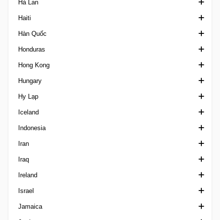
Hà Lan
Copa do Nordeste
VĐQG Guinea
Haiti
Copa Espírito Santo
Derde Divisie
Hàn Quốc
Copa Fares Lopes
VĐQG Hà Lan
Ligue Haitienne Haiti
Honduras
Copa Gaucha
Eerste Divisie
K League 1
Hong Kong
Copa Grao Para
Eredivisie Women
K League 2
VĐQG Honduras
Hungary
Copa Paulista
KNVB Beker Netherlands
K League Cup
FA Cup Hong Kong
Hy Lạp
Copa Rio
Siêu Cúp Hà Lan
Cúp Quốc Gia Hàn Quốc
Ngoại hạng Hong Kong
VĐQG Hungary
Iceland
Copa Rio U20
Reserve League Netherlands
K3 League
HKFA 1st Division
Magyar Kupa
Cúp Quốc gia Hy Lạp
Indonesia
Copa Santa Catarina
Tweede Divisie
WK-League
Sapling Cup
NB II
Football League
1. Deild Iceland
Iran
Copa Verde
U18 Divisie 1 Netherlands
Senior Shield
NB III
VĐQG Hy Lạp
VĐQG Iceland
VĐQG Indonesia
Iraq
Estadual Junior U20
U19 Divisie 1
HKPL Cup
Hạng Nhì Hy Lạp
2. Deild
Liga 2 Indonesia
Azadegan League
Ireland
Gaucho 1
U21 Divisie 1 Netherlands
Gamma Ethniki
Besta deild Women
Piala Indonesia
VĐQG Iran
VĐQG I-rắc
Israel
Gaucho 2
Cup Iceland
Piala Presiden
Siêu Cúp Iran
FAI Cup
Jamaica
Gaucho 3
Fotbolti.net Cup A
Hazfi Cup
FAI President's Cup
Liga Alef