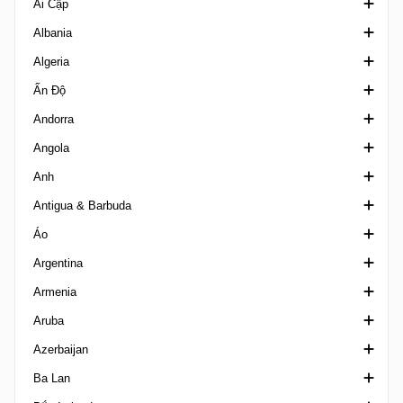
Ai Cập
Crown Prince Cup Saudi Arabia
Albania
Division 1 Saudi Arabia
Cúp quốc gia Ai Cập
Algeria
King's Cup Saudi Arabia
Cúp Liên đoàn Ai Cập
1st Division Albania
Ấn Độ
VĐQG Ả Rập Xê Út
Ngoại hạng Ai Cập
2nd Division
Coupe de la Ligue Algeria
Andorra
Siêu Cúp Ả Rập Xê Út
Second Division A
Cup Albania
Coupe Nationale
AIFF Super Cup India
Angola
Siêu Cúp Ai Cập
Super Cup Albania
VĐQG Algeria
Calcutta Premier Division
VĐQG Andorra
Anh
VĐQG Albania
Ligue 2 Algeria
I-League
2a Divisio
Girabola
Antigua & Barbuda
Reserve League Algeria
I-League 2 India
Copa Constitucio
Hạng Nhất Anh
Áo
Super Cup Algeria
VĐQG Ấn Độ
Super Cup Andorra
Siêu cúp Anh
VĐQG Antigua & Barbuda
Argentina
Santosh Trophy India
Cúp Liên đoàn
Giải hạng hai Áo
Armenia
FA Cup
VĐQG Áo
Cúp quốc gia Argentina
Aruba
FA Trophy England
Cúp Bóng đá Áo
Cúp Siêu giải đấu
Cup Armenia
Azerbaijan
FA Women's League Cup
Frauenliga
VĐQG Argentina, Torneo Betano
Ngoại hạng Armenia
Division di Honor
Ba Lan
FA Youth Cup
Landesliga
Prim B Metro Argentina
Super Cup Armenia
Cúp Bóng đá Azerbaijan