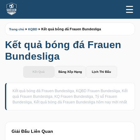
☰
»
»
Kết quả bóng đá Frauen Bundesliga
Trang chủ
KQBD
Kết quả bóng đá Frauen
Bundesliga
Kết Quả
Bảng Xếp Hạng
Lịch Thi Đấu
Kết quả bóng đá Frauen Bundesliga, KQBD Frauen Bundesliga, Kết
quả Frauen Bundesliga, KQ Frauen Bundesliga, Tỷ số Frauen
Bundesliga, Kết quả bóng đá Frauen Bundesliga hôm nay mới nhất
Giải Đấu Liên Quan